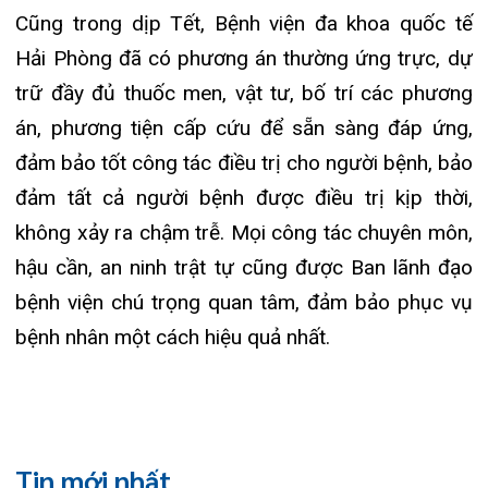
27/07/2026
CẢNH BÁO: TỰ Ý SỬ DỤNG
THUỐC NAM, THUỐC BẮC KHÔ...
24/07/2026
TỔNG QUAN VỀ BỆNH LÝ THOÁI
HÓA KHỚP VÀ CƠ SỞ SI...
23/07/2026
Đặt lịch khám