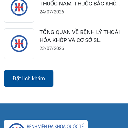
Chiều: 13:30 – 16:30
Bệnh viện – Khách sạn cao cấp đầu tiên ở
Hải Phòng và khu vực vùng duyên hải Bắc
bộ, quy mô 500 giường bệnh nội trú.
Gọi Tổng đài 0225-3955 888
Đặt lịch khám
Tra cứu kết quả xét nghiệm
Tra cứu hóa đơn