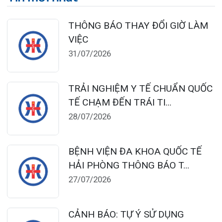
124 Nguyễn Đức Cảnh, Cát Dài Q Lê
Chân, Hải Phòng
0225-3955 888
0225-3951 115
dakhoaquocte.hih@gmail.com
Lịch làm việc:
Khoa Khám bệnh theo yêu cầu:
Thứ 2 – Thứ 6: 06:00 – 20:00
Thứ 7 – Chủ nhật: 06:30 – 16:30
Khoa Khám bệnh: Thứ 2 – Thứ 6
Sáng: 07:00 – 12:00