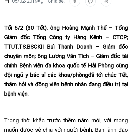
Tối 5/2 (30 Tết), ông Hoàng Mạnh Thế – Tổng
Đào tạo
Chăm só
Khoa Nộ
Căng tin
Hoạt đ
Tạp chí
Giám đốc Tổng Công ty Hàng Kênh – CTCP;
Khoa Ta
Đặt hẹn
Tin sức
Kiến th
TTUT.TS.BSCKII Buì Thanh Doanh – Giám đốc
Gọi
chuyên môn; ông Lương Văn Tích – Giám đốc tài
Khoa Gâ
Thông t
Nhịp cầ
chính Bệnh viện đa khoa quốc tế Hải Phòng cùng
Khoa Xé
Hướng 
Tin tuy
đội ngũ y bác sĩ các khoa/phòngđã tới chúc Tết,
Đặt
thăm hỏi và động viên bệnh nhân đang điều trị tại
Khoa D
Đội ngũ
Video
bệnh viện.
Khoa hồ
Căm ơn 
Tra
Khoa ng
Trong thời khắc trước thềm năm mới, với mong
muốn được sẻ chia với người bệnh, Ban lãnh đạo
Khoa ng
Tra
bệnh viện đã chúc tết và tặng quà cho các bệnh
Khoa ng
nhân đang điều trị tại đây. Đồng thời động viên,
thăm hỏi các bệnh nhân hãy an tâm điều trị, bệnh
Khoa Ph
viện sẽ tạo mọi điều kiện để người bệnh được đón
Khoa T
Tết đủ đầy trong niềm vui hân hoan chào năm