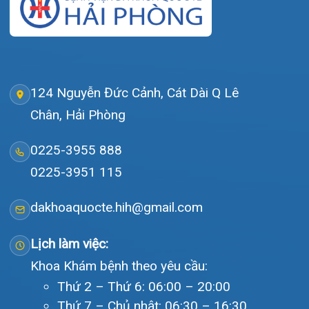
Giới thiệu
Lịch khám
Hướng dẫn khám
Văn bản pháp quy
Video
Tin tức
Liên hệ
© Bệnh viện đa khoa Quốc tế Hải Phòng - HIH. All rights
reserved