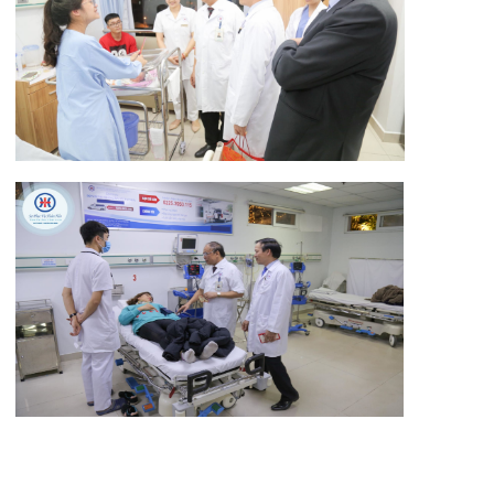
bệnh viện chú trọng quan tâm, đảm bảo phục vụ
bệnh nhân một cách hiệu quả nhất.
Tin mới nhất
THÔNG BÁO THAY ĐỔI GIỜ LÀM
VIỆC
31/07/2026
TRẢI NGHIỆM Y TẾ CHUẨN QUỐC
TẾ CHẠM ĐẾN TRÁI TI...
28/07/2026
BỆNH VIỆN ĐA KHOA QUỐC TẾ
HẢI PHÒNG THÔNG BÁO T...