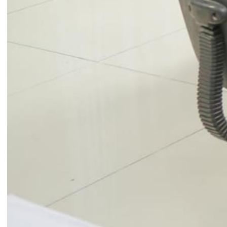
Trong không khí ấm áp, thân tình, ông Hoàng
Mạnh Thế đã tới thăm hỏi và trao tận tay người
bệnh món quà nhân dịp xuân mới. Hi vọng người
bệnh sẽ mong chóng bình phục, nguôi đi nỗi nhớ
nhà.