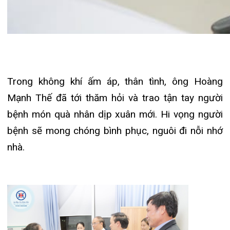
Cũng trong dịp Tết, Bệnh viện đa khoa quốc tế
Hải Phòng đã có phương án thường ứng trực, dự
trữ đầy đủ thuốc men, vật tư, bố trí các phương
án, phương tiện cấp cứu để sẵn sàng đáp ứng,
đảm bảo tốt công tác điều trị cho người bệnh, bảo
đảm tất cả người bệnh được điều trị kịp thời,
không xảy ra chậm trễ. Mọi công tác chuyên môn,
hậu cần, an ninh trật tự cũng được Ban lãnh đạo