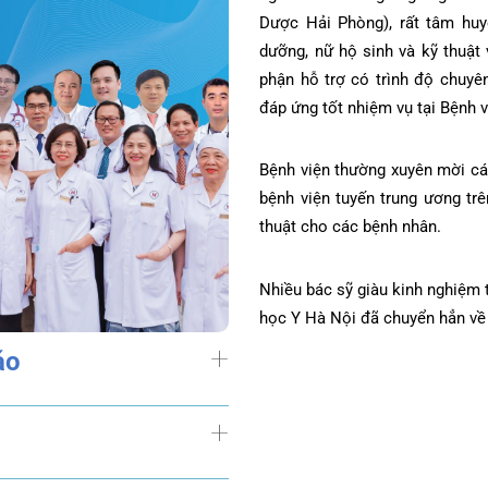
Hướng tới cung cấp dịch
và các tỉnh lân cận, Bệ
 cao cho người dân thành phố Hải
sư, bác sỹ, chuyên gia
a Quốc tế Hải Phòng có nguồn nhân
người đã và đang là giản
ang công tác tại Bệnh viện đều đã
Dược Hải Phòng), rất t
t các điều dưỡng của Bệnh viện có
dưỡng, nữ hộ sinh và kỹ 
trình độ đại học, cao đẳng.
phận hỗ trợ có trình độ
đáp ứng tốt nhiệm vụ tại
nh nghiệm, hiện đang công tác tại
 Nội về khám và điều trị, hội chẩn,
Bệnh viện thường xuyên 
phẫu thuật cho các bệnh nhân.
bệnh viện tuyến trung ư
thuật cho các bệnh nhân
ch Mai, Bệnh viện, Trường Đại học Y
 về công tác lâu dài tại Bệnh viện.
Nhiều bác sỹ giàu kinh n