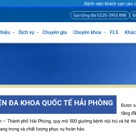
Bệnh viện khách sạn cao cấp đầu tiên ở 
Gọi tổng đài 0225-3955 8
iới thiệu
Dịch vụ
Chuyên gia
Chuyên khoa
FLS
g
òng
hủng
VIỆN ĐA KHOA QUỐC TẾ HẢI PHÒNG
hí
h
sĩ Hà Nội
 tạo
 hình ảnh – Thăm dò chức năng
ân – Thành phố Hải Phòng, quy mô 500 giường bệnh nội trú và
uy
iệm tại nhà
 Mặt
nghi sang trọng và chất lượng phục vụ hoàn hảo.