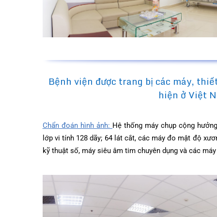
Bệnh viện được trang bị các máy, thi
hiện ở Việ
Chẩn đoán hình ảnh:
Hệ thống máy chụp cộng hưở
lớp vi tính 128 dãy; 64 lát cắt, các máy đo mật đ
kỹ thuật số, máy siêu âm tim chuyên dụng và các