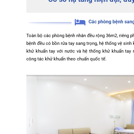
Khoa Tim mạch
Cơ sở hạ tầng hiện đại, 
Khoa Hô hấp – N
Khoa Cơ xương k
Các phòng bệnh s
Khoa Tiêu hóa
Toàn bộ các phòng bệnh nhân đều rộng 36m2, riê
Khoa Ung Bướu
bệnh đều có bồn rửa tay sang trọng, hệ thống vệ si
Khoa Thần kinh
khử khuẩn tay với nước và hệ thống khử khuẩn t
công tác khử khuẩn theo chuẩn quốc tế.
Khoa Thận nhân