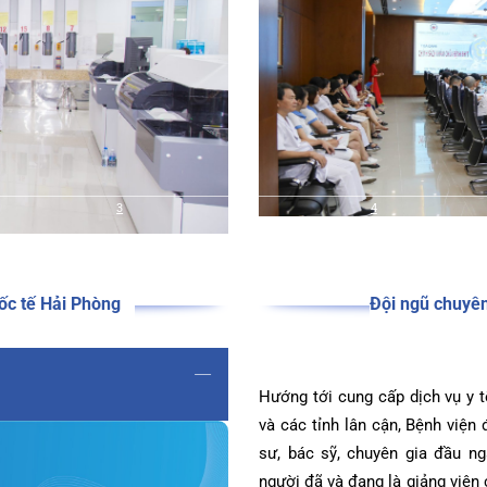
tưởng tổ chức các hội ng
3
3
4
a quốc tế Hải Phòng
Đội ngũ 