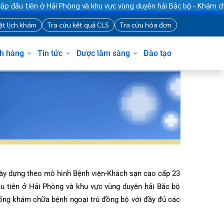
Hải Phòng và khu vực vùng duyên hải Bắc bộ - Khám chữa bệnh bả
88
Đặt lịch khám
Tra cứu kết quả CLS
Tra cứu hóa đơn
Khách hàng
Tin tức
Dược lâm sàng
Đào tạo
Được xây dựng theo mô hình Bệnh viện-Khách sạn cao cấp 23
tầng đầu tiên ở Hải Phòng và khu vực vùng duyên hải Bắc bộ
 hệ thống khám chữa bệnh ngoại trú đồng bộ với đầy đủ các