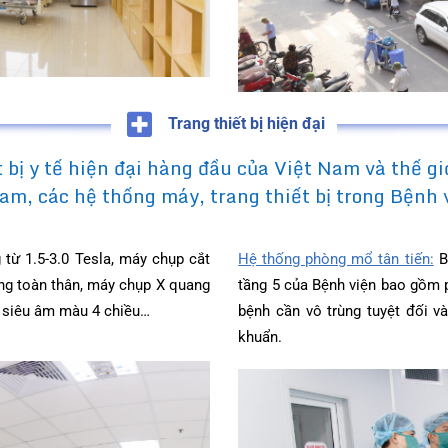
Trang thiết bị hiện đại
ết bị y tế hiện đại hàng đầu của Việt Nam và thế
t Nam, các hệ thống máy, trang thiết bị trong 
ng từ 1.5-3.0 Tesla, máy chụp cắt
Hệ thống phòng mổ tân 
ộ xương toàn thân, máy chụp X quang
tầng 5 của Bệnh viện b
 máy siêu âm màu 4 chiều…
bệnh cần vô trùng tuyệ
khuẩn.