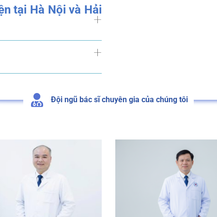
học Y Hà Nội đã chuyển h
 đáo
viện tại Hà Nội và Hải
Đội ngũ bác sĩ chuyên gia của chúng tôi