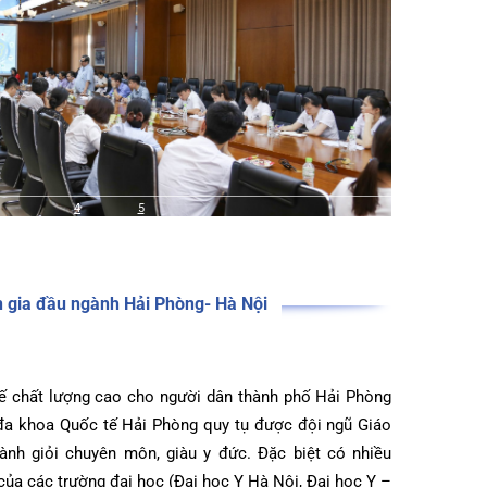
hị khoa học quốc gia, quốc tế.
4
5
chuyên gia đầu ngành Hải Phòng- Hà Nội