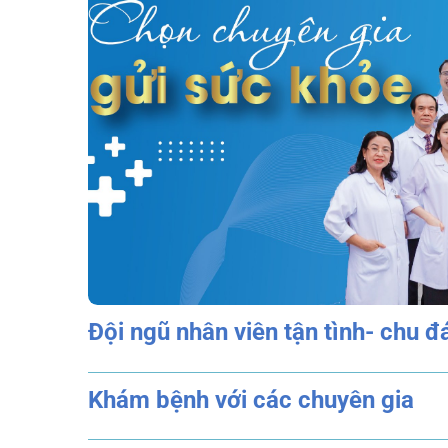
Nhân lực y tế cao cấp
Hướng tới cung cấp dịch vụ y tế chất lượng
Phòng và những tỉnh lân cận, Bệnh viện đa kho
lực y tế chất lượng cao, toàn bộ các bác sỹ đ
được đào tạo chuyên sâu sau đại học, hầu hế
Bệnh viện thường xuyên mời các bác sỹ giàu ki
các bệnh viện tuyến trung ương trên địa bàn Hà
Nhiều bác sỹ giàu kinh nghiệm tại Bệnh viện Bạ
Hà Nội đã chuyển hẳn