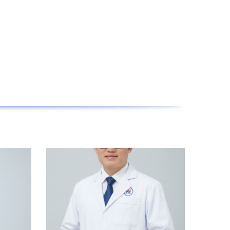
ẳn về công tác lâu dài tại Bệnh viện.