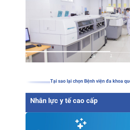
1
1
2
2
Tại sao lại chọn Bệnh viện đa kho