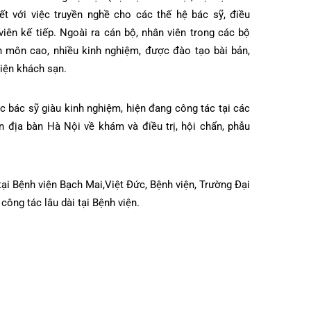
 vụ y tế chất lượng cao cho người dân thành phố Hải Phòng
nh viện đa khoa Quốc tế Hải Phòng quy tụ được đội ngũ Giáo
 đầu ngành giỏi chuyên môn, giàu y đức. Đặc biệt có nhiều
g viên của các trường đại học (Đại học Y Hà Nội, Đại học Y –
âm huyết với việc truyền nghề cho các thế hệ bác sỹ, điều
thuật viên kế tiếp. Ngoài ra cán bộ, nhân viên trong các bộ
 chuyên môn cao, nhiều kinh nghiệm, được đào tạo bài bản,
 Bệnh viện khách sạn.
mời các bác sỹ giàu kinh nghiệm, hiện đang công tác tại các
ơng trên địa bàn Hà Nội về khám và điều trị, hội chẩn, phẫu
.
ghiệm tại Bệnh viện Bạch Mai,Việt Đức, Bệnh viện, Trường Đại