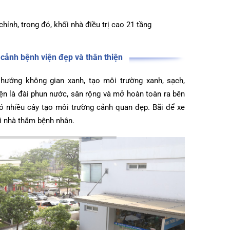
 cận lâm sàng được sắp xếp hợp lý, tạo điều kiện thuận tiện
huyên môn giữa các đơn vị trong Bệnh viện.
i nhà chính, trong đó, khối nhà điều trị cao 21 tầng
Ngoại cảnh bệnh viện đẹp và thân thiện
ế theo hướng không gian xanh, tạo môi trường xanh, sạch,
Bệnh viện là đài phun nước, sân rộng và mở hoàn toàn ra bên
viện có nhiều cây tạo môi trường cảnh quan đẹp. Bãi để xe
ho người nhà thăm bệnh nhân.