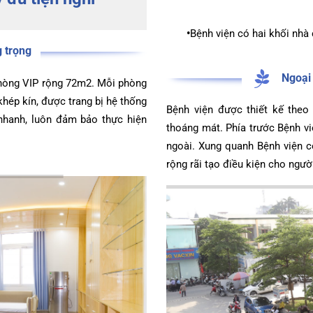
•
Các khoa lâm sàng,
cho việc phối hợp c
đầy đủ tiện nghi
ội tiết – Bệnh nhiệt đới
•
Bệnh viện có hai khố
hớp – Thận tiết niệu – Dị ứng miễn dịch
ang trọng
ng phòng VIP rộng 72m2. Mỗi phòng
nh khép kín, được trang bị hệ thống
Bệnh viện được thiết k
 – Đột quỵ
ay nhanh, luôn đảm bảo thực hiện
thoáng mát. Phía trước 
 tạo
ngoài. Xung quanh Bệnh 
rộng rãi tạo điều kiện c