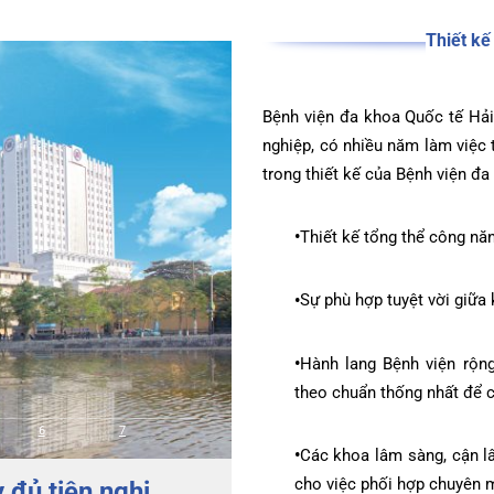
Th
diện
iện
âm sàng
ọng
c
Bệnh viện đa khoa Quốc 
đài 0225-3955 888
i sức
BHYT
i
nghiệp, có nhiều năm là
ệm
ám
trong thiết kế của Bệnh
khám
óc khách hàng
•
Thiết kế tổng thể 
ấp cứu – Hồi sức tích cực
i bệnh
ết quả xét nghiệm
g hợp
•
Sự phù hợp tuyệt vờ
n Tiết Niệu Nam học
óa đơn
•
Hành lang Bệnh việ
n thương chỉnh hình
theo chuẩn thống nh
chức năng
6
7