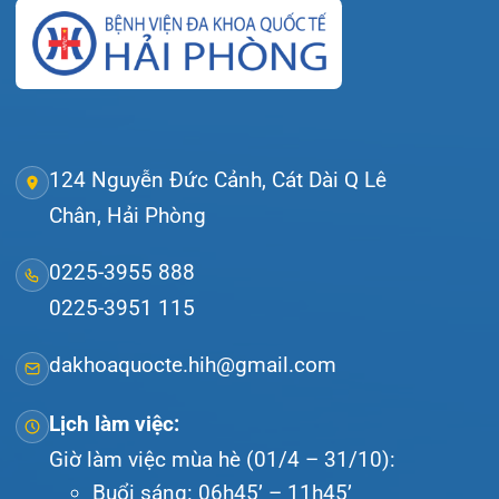
Tra cứu hóa đơn
Giới thiệu
Lịch khám
Hướng dẫn khám
Văn bản pháp quy
Video
Tin tức
Liên hệ