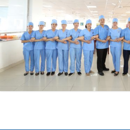
0225-3955 888
0225-3951 115
dakhoaquocte.hih@gmail.com
Lịch làm việc:
Giờ làm việc mùa hè (01/4 – 31/10):
Buổi sáng: 06h45’ – 11h45’
Buổi chiều: 13h30’ – 16h30’
Giờ làm việc mùa đông (01/11 – 31/3)
Buổi sáng: 07h15’ – 11h45’
Buổi chiều: 13h30’ – 17h00’
Bệnh viện – Khách sạn cao cấp đầu tiên ở
Hải Phòng và khu vực vùng duyên hải Bắc
bộ, quy mô 500 giường bệnh nội trú.
Gọi Tổng đài 0225-3955 888