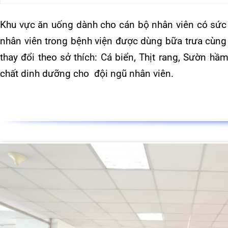
124 Nguyễn Đức Cảnh, Cát Dài Q Lê
Chân, Hải Phòng