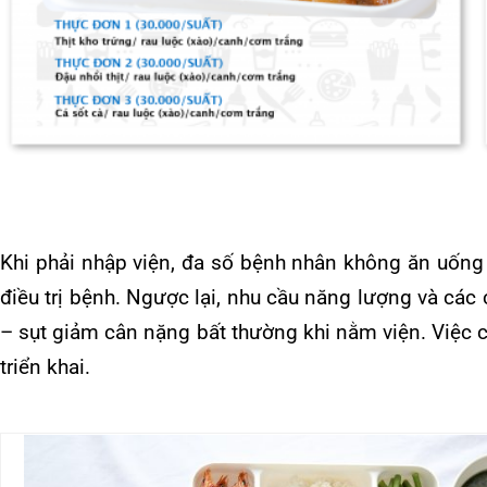
Khoa Hô hấp – Nội tiết – B
Khoa Cơ xương khớp – Thận
Khi phải nhập viện, đa số bệnh nhân không ăn uống đủ do nhiề
điều trị bệnh. Ngược lại, nhu cầu năng lượng và các chất din
Khoa Tiêu hóa
– sụt giảm cân nặng bất thường khi nằm viện. Việc cung cấp n
Khoa Ung Bướu
triển khai.
Khoa Thần kinh – Đột quỵ
Khoa Thận nhân tạo