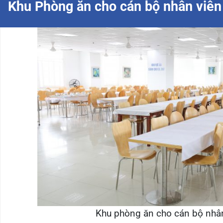
thay đổi theo sở thích: Cá biển, Thịt rang, Sườn hầm, Gà rang
chất dinh dưỡng cho đội ngũ nhân viên.