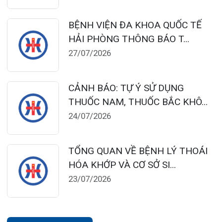
Hải Phòng và khu vực vùng duyên hải Bắc
bộ, quy mô 500 giường bệnh nội trú.
Gọi Tổng đài 0225-3955 888
Đặt lịch khám
Tra cứu kết quả xét nghiệm
Tra cứu hóa đơn