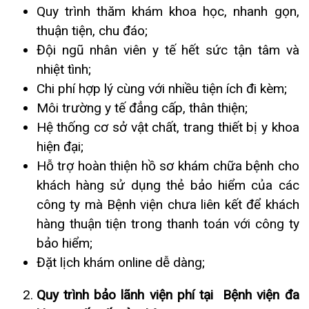
Hệ thống cơ sở vật chất, trang thiết bị y khoa
hiện đại;
Khoa Hô hấp – Nội tiết – Bệnh nhiệt đới
Hỗ trợ hoàn thiện hồ sơ khám chữa bệnh cho
Khoa Cơ xương khớp – Thận tiết niệu – Dị
khách hàng sử dụng thẻ bảo hiểm của các
ứng miễn dịch
công ty mà Bệnh viện chưa liên kết để khách
hàng thuận tiện trong thanh toán với công ty
Khoa Tiêu hóa
bảo hiểm;
Đặt lịch khám online dễ dàng;
Khoa Ung Bướu
Quy trình bảo lãnh viện phí tại Bệnh viện đa
Khoa Thần kinh – Đột quỵ
khoa quốc tế Hải Phòng
Khoa Thận nhân tạo
* Bảo lãnh viện phí ngoại trú:
Bước 1:
Khách hàng có nhu cầu khám bảo lãnh
viện phí xuất trình thẻ bảo hiểm thương mại của
các hãng bảo hiểm có liên kết trực tiếp với Bệnh
viện và giấy tờ tùy thân (
CMND, CCCD, hộ chiếu,