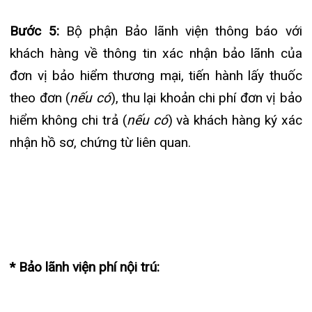
Bước 1:
Khách hàng xuất trình thẻ bảo hiểm
thương mại của các hãng bảo hiểm có liên kết
trực tiếp với Bệnh viện cùng giấy tờ tùy thân
(CMND, CCCD, hộ chiếu, giấy khai sinh) tại Bộ
phận Bảo lãnh viện phí.
Bước 2:
Khách hàng điền Phiếu đăng ký sử dụng
dịch vụ bảo lãnh viện phí nội trú.
Bước 3:
Bộ phận Bảo lãnh viện phí hướng dẫn
khách hàng quy trình bảo lãnh viện phí nội trú.
Bước 4:
Bộ phận Bảo lãnh viện phí gửi dự trù chi
phí cho khách hàng đến đơn vị bảo hiểm và cung