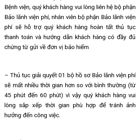
Tin mới nhất
THÔNG BÁO THAY ĐỔI GIỜ LÀM
VIỆC
31/07/2026
TRẢI NGHIỆM Y TẾ CHUẨN QUỐC
TẾ CHẠM ĐẾN TRÁI TI...
28/07/2026
BỆNH VIỆN ĐA KHOA QUỐC TẾ
HẢI PHÒNG THÔNG BÁO T...
27/07/2026
CẢNH BÁO: TỰ Ý SỬ DỤNG