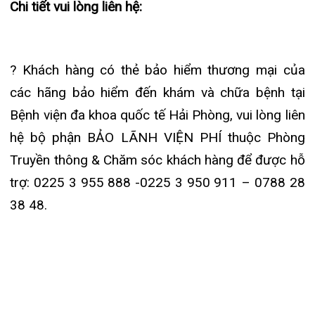
THUỐC NAM, THUỐC BẮC KHÔ...
24/07/2026
TỔNG QUAN VỀ BỆNH LÝ THOÁI
HÓA KHỚP VÀ CƠ SỞ SI...
23/07/2026
Đặt lịch khám