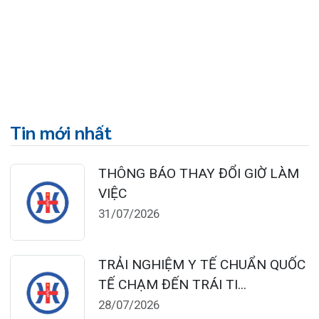
124 Nguyễn Đức Cảnh, Cát Dài Q Lê
Chân, Hải Phòng
0225-3955 888
0225-3951 115
dakhoaquocte.hih@gmail.com
Lịch làm việc:
Khoa Khám bệnh theo yêu cầu:
Thứ 2 – Thứ 6: 06:00 – 20:00
Thứ 7 – Chủ nhật: 06:30 – 16:30
Khoa Khám bệnh: Thứ 2 – Thứ 6
Sáng: 07:00 – 12:00
Chiều: 13:30 – 16:30
Bệnh viện – Khách sạn cao cấp đầu tiên ở