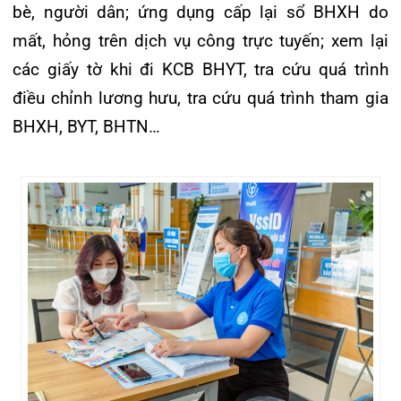
Cơ quan BHXH thành phố hướng dẫn người
dân cài đặt và đăng kí tài khoản VssID trên
thiết bị di động
Việc chính thức triển khai sử dụng hình ảnh thẻ
BHYT trên ứng dụng VssID trong khám chữa
bệnh tại Bệnh viện đa khoa Quốc tế Hải Phòng là
bước đi thực sự phù hợp với yêu cầu cải cách
hành chính và chuyển đổi số, tạo mọi điều kiện
thuận lợi tối đa cho người dân khi đi khám, chữa
bệnh tại Bệnh viện. Đặc biệt, việc triển khai này
còn có ý nghĩa quan trọng trong việc giúp người
dân hạn chế đi lại, không phải giao dịch trực tiếp