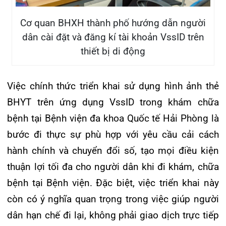
với cơ quan BHXH đối với các hoạt động liên
quan tới thẻ BHYT giấy trong bối cảnh dịch
Covid-19 đang diễn biến phức tạp.
Để được hướng dẫn cài đặt và đăng kí tài khoản
VssID trên thiết bị di động, bạn vui lòng làm theo
hướng dẫn sau:
Tin mới nhất
THÔNG BÁO THAY ĐỔI GIỜ LÀM
VIỆC
31/07/2026
TRẢI NGHIỆM Y TẾ CHUẨN QUỐC
TẾ CHẠM ĐẾN TRÁI TI...