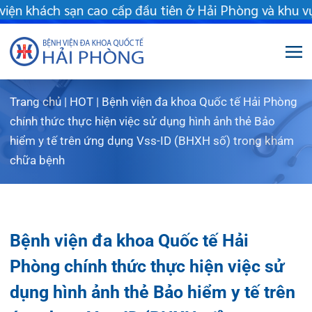
khách sạn cao cấp đầu tiên ở Hải Phòng và khu vực vùng duyên 
Trang chủ
|
HOT
|
Bệnh viện đa khoa Quốc tế Hải Phòng
Giới thiệu
chính thức thực hiện việc sử dụng hình ảnh thẻ Bảo
hiểm y tế trên ứng dụng Vss-ID (BHXH số) trong khám
Dịch vụ
Giới thiệu chung
chữa bệnh
Chuyên gia
Sơ đồ tổng thể
Khám sức khỏe
Chuyên khoa
Sơ đồ khoa phòng
Dịch vụ tiêm chủng
Bệnh viện đa khoa Quốc tế Hải
FLS
Giờ làm việc
Bảo lãnh viện phí
Khoa Khám bệnh
Phòng chính thức thực hiện việc sử
Khách hàng
Lịch khám bác sĩ Hà Nội
Chạy thận nhân tạo
Khoa Chẩn đoán hình ảnh – Thăm dò chức
dụng hình ảnh thẻ Bảo hiểm y tế trên
năng
ứng dụng Vss-ID (BHXH số) trong
Tin tức
Văn bản pháp quy
Lấy mẫu xét nghiệm tại nhà
Lịch khám
Khoa Răng Hàm Mặt
khám chữa bệnh
Dược lâm sàng
Phục vụ đồ ăn
Hòm thư góp ý
Tin mới
Trung tâm Mắt