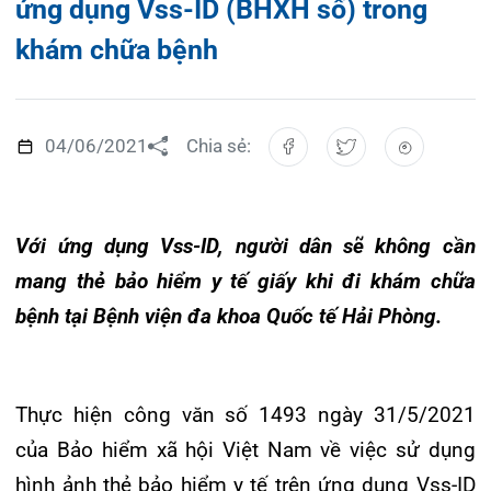
Đào tạo
Chăm sóc toàn diện
Căng tin bệnh viện
Hoạt động
Tạp chí dược lâm sàng
Khoa Nội Soi
04/06/2021
Chia sẻ:
Đặt hẹn khám
Tin sức khoẻ
Kiến thức y dược
Khoa Tai Mũi Họng
Gọi Tổng đài 0225-3955 888
Thông tin thẻ BHYT
Nhịp cầu nhân ái
Với ứng dụng Vss-ID, người dân sẽ không cần
Khoa Gây Mê hồi sức
Hướng dẫn khám
Tin tuyển dụng
mang thẻ bảo hiểm y tế giấy khi đi khám chữa
Đặt lịch khám
Khoa Xét nghiệm
bệnh tại Bệnh viện đa khoa Quốc tế Hải Phòng.
Đội ngũ chăm sóc khách hàng
Video
Khoa Dược
Căm ơn từ người bệnh
Tra cứu kết quả xét nghiệm
Khoa hồi sức Cấp cứu – Hồi sức tích cực
Thực hiện công văn số 1493 ngày 31/5/2021
của Bảo hiểm xã hội Việt Nam về việc sử dụng
Khoa ngoại Tổng hợp
hình ảnh thẻ bảo hiểm y tế trên ứng dụng Vss-ID
Tra cứu hóa đơn
Khoa ngoại Thận Tiết Niệu Nam học
được cài trên điện thoại thông minh (gọi tắt là
ứng dụng Vss-ID) dùng để đi khám bệnh, chữa
Khoa ngoại Chấn thương chỉnh hình
bệnh thay cho thẻ BHYT bằng giấy, nhằm tạo điều
Khoa Phục hồi chức năng
kiện thuận lợi tối đa cho người đến khám, chữa
bệnh tại Bệnh viện đa khoa Quốc tế Hải Phòng.
Khoa Tim mạch