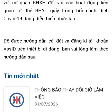
28/07/2026
BỆNH VIỆN ĐA KHOA QUỐC TẾ
HẢI PHÒNG THÔNG BÁO T...
27/07/2026
CẢNH BÁO: TỰ Ý SỬ DỤNG
THUỐC NAM, THUỐC BẮC KHÔ...
24/07/2026
TỔNG QUAN VỀ BỆNH LÝ THOÁI
HÓA KHỚP VÀ CƠ SỞ SI...
23/07/2026
Đặt lịch khám