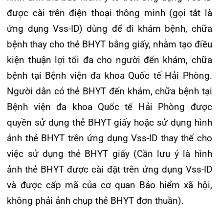
Người dân có thẻ BHYT đến khám, chữa bệnh tại
Khoa Hô hấp – Nội tiết – Bệnh nhiệt đới
Bệnh viện đa khoa Quốc tế Hải Phòng được
quyền sử dụng thẻ BHYT giấy hoặc sử dụng hình
Khoa Cơ xương khớp – Thận tiết niệu – Dị
ảnh thẻ BHYT trên ứng dụng Vss-ID thay thế cho
ứng miễn dịch
việc sử dụng thẻ BHYT giấy (Cần lưu ý là hình
Khoa Tiêu hóa
ảnh thẻ BHYT được cài đặt trên ứng dụng Vss-ID
và được cấp mã của cơ quan Bảo hiểm xã hội,
Khoa Ung Bướu
không phải ảnh chụp thẻ BHYT đơn thuần).
Khoa Thần kinh – Đột quỵ
Khoa Thận nhân tạo
Bằng việc sử dụng đầu đọc để quét mã QR-Code,
Bệnh viện sẽ giải quyết các thủ tục khám chữa
bệnh BHYT cho người bệnh nhanh chóng, thuận
lợi và chính xác về các thông tin, lịch trình khám
chữa bệnh và hình ảnh được lưu trữ trên phần
mềm quản lý thẻ BHYT. Tránh tình trạng BHYT
giấy bị mờ, hư hỏng, quên, thất lạc.