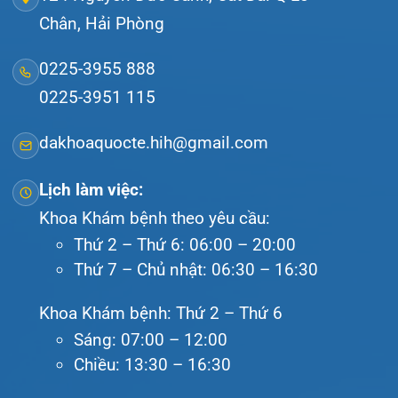
Tra cứu hóa đơn
Giới thiệu
Lịch khám
Hướng dẫn khám
Văn bản pháp quy
Video
Tin tức
Liên hệ