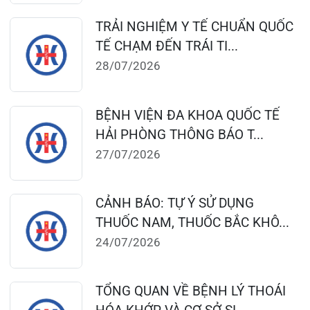
124 Nguyễn Đức Cảnh, Cát Dài Q Lê
Chân, Hải Phòng
0225-3955 888
0225-3951 115
dakhoaquocte.hih@gmail.com
Lịch làm việc:
Khoa Khám bệnh theo yêu cầu: