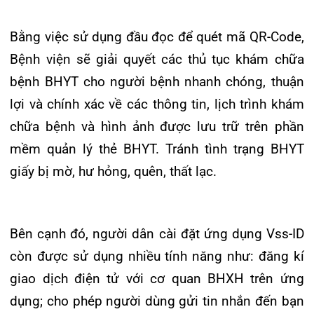
Bên cạnh đó, người dân cài đặt ứng dụng Vss-ID
còn được sử dụng nhiều tính năng như: đăng kí
giao dịch điện tử với cơ quan BHXH trên ứng
dụng; cho phép người dùng gửi tin nhắn đến bạn
bè, người dân; ứng dụng cấp lại sổ BHXH do
mất, hỏng trên dịch vụ công trực tuyến; xem lại
các giấy tờ khi đi KCB BHYT, tra cứu quá trình
điều chỉnh lương hưu, tra cứu quá trình tham gia
BHXH, BYT, BHTN…