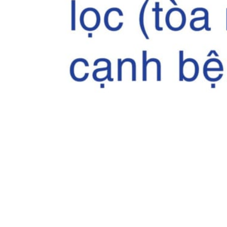
Tin mới nhất
THÔNG BÁO THAY ĐỔI GIỜ LÀM
VIỆC
31/07/2026
TRẢI NGHIỆM Y TẾ CHUẨN QUỐC
TẾ CHẠM ĐẾN TRÁI TI...
28/07/2026
BỆNH VIỆN ĐA KHOA QUỐC TẾ
HẢI PHÒNG THÔNG BÁO T...
27/07/2026
CẢNH BÁO: TỰ Ý SỬ DỤNG
THUỐC NAM, THUỐC BẮC KHÔ...
24/07/2026