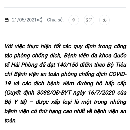
Đào tạo
Chăm só
Khoa Nộ
Căng tin
Hoạt đ
Tạp chí
Khoa Ta
Đặt hẹn
Tin sức
Kiến th
Với việc thực hiện tốt các quy định trong công
Gọi
tác phòng chống dịch, Bệnh viện đa khoa Quốc
Khoa Gâ
Thông t
Nhịp cầ
tế Hải Phòng đã đạt 140/150 điểm theo Bộ Tiêu
Khoa Xé
Hướng 
Tin tuy
chí Bệnh viện an toàn phòng chống dịch COVID-
Đặt
19 và các dịch bệnh viêm đường hô hấp cấp
Khoa D
Đội ngũ
Video
(Quyết định 3088/QĐ-BYT ngày 16/7/2020 của
Khoa hồ
Căm ơn 
Bộ Y tế)
– được xếp loại là một trong những
Tra
bệnh viện có thứ hạng cao nhất về bệnh viện an
Khoa ng
toàn.
Khoa ng
Tra
Khoa ng
Tình hình dịch COVID-19 diễn biến phức tạp, Bệnh
viện đa khoa Quốc tế Hải Phòng vẫn duy trì hoạt
Khoa Ph
động bình thường với tinh thần chống dịch cao
Khoa T
nhất, tuân thủ và tổ chức công tác phòng chống