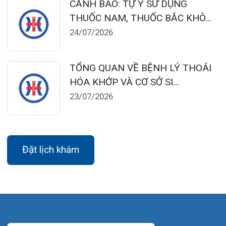
Gọi Tổng đài 0225-3955 888
Đặt lịch khám
Tra cứu kết quả xét nghiệm
Tra cứu hóa đơn
Giới thiệu
Lịch khám