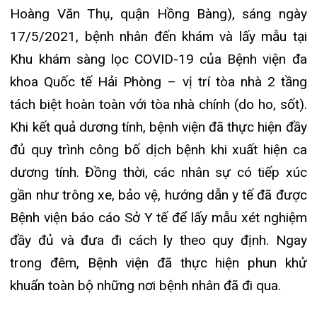
gần như trông xe, bảo vệ, hướng dẫn y tế đã được
Bệnh viện báo cáo Sở Y tế để lấy mẫu xét nghiệm
đầy đủ và đưa đi cách ly theo quy định. Ngay
trong đêm, Bệnh viện đã thực hiện phun khử
khuẩn toàn bộ những nơi bệnh nhân đã đi qua.
Luôn trong tâm thế sẵn sàng chủ động ứng phó
với các tình huống dịch trong tình huống khẩn cấp,
nên ngay khi phát hiện ca nhiễm COVID -19, Bệnh
viện đa khoa Quốc tế Hải Phòng vẫn luôn đảm bảo
bệnh viện an toàn, thực hiện tốt các tiêu chí trong
phòng chống dịch bệnh. Hiện, bệnh viện vẫn duy
trì hoạt động khám, chữa bệnh bình thường và tiếp
tục tăng cường công tác phòng chống dịch hiệu
quả.