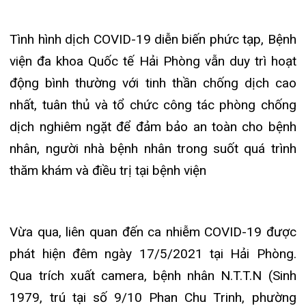
dịch nghiêm ngặt để đảm bảo an toàn cho bệnh
Khoa Hô
nhân, người nhà bệnh nhân trong suốt quá trình
Khoa Cơ
thăm khám và điều trị tại bệnh viện
Khoa Ti
Khoa U
Vừa qua, liên quan đến ca nhiễm COVID-19 được
phát hiện đêm ngày 17/5/2021 tại Hải Phòng.
Khoa Th
Qua trích xuất camera, bệnh nhân N.T.T.N (Sinh
Khoa Th
1979, trú tại số 9/10 Phan Chu Trinh, phường
Hoàng Văn Thụ, quận Hồng Bàng), sáng ngày
17/5/2021, bệnh nhân đến khám và lấy mẫu tại
Khu khám sàng lọc COVID-19 của Bệnh viện đa
khoa Quốc tế Hải Phòng – vị trí tòa nhà 2 tầng
tách biệt hoàn toàn với tòa nhà chính (do ho, sốt).
Khi kết quả dương tính, bệnh viện đã thực hiện đầy
đủ quy trình công bố dịch bệnh khi xuất hiện ca
dương tính. Đồng thời, các nhân sự có tiếp xúc