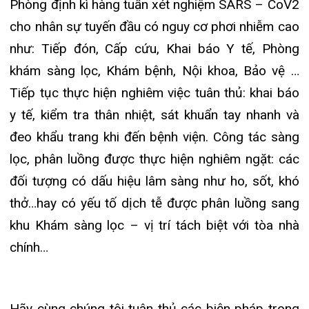
phòng chống dịch COVID -19 . Tin rằng với sự
quyết tâm, đồng lòng hợp tác, chúng ta sẽ SỚM
đẩy lùi đại dịch!