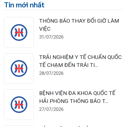
Chân, Hải Phòng
0225-3955 888
0225-3951 115
dakhoaquocte.hih@gmail.com
Lịch làm việc:
Khoa Khám bệnh theo yêu cầu:
Thứ 2 – Thứ 6: 06:00 – 20:00
Thứ 7 – Chủ nhật: 06:30 – 16:30
Khoa Khám bệnh: Thứ 2 – Thứ 6
Sáng: 07:00 – 12:00
Chiều: 13:30 – 16:30
Bệnh viện – Khách sạn cao cấp đầu tiên ở
Hải Phòng và khu vực vùng duyên hải Bắc
bộ, quy mô 500 giường bệnh nội trú.