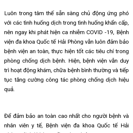
Để đảm bảo an toàn cao nhất cho người bệnh và
nhân viên y tế, Bệnh viện đa khoa Quốc tế Hải
Phòng định kì hàng tuần xét nghiệm SARS – CoV2
cho nhân sự tuyến đầu có nguy cơ phơi nhiễm cao
như: Tiếp đón, Cấp cứu, Khai báo Y tế, Phòng
khám sàng lọc, Khám bệnh, Nội khoa, Bảo vệ …
Tiếp tục thực hiện nghiêm việc tuân thủ: khai báo
y tế, kiểm tra thân nhiệt, sát khuẩn tay nhanh và
đeo khẩu trang khi đến bệnh viện. Công tác sàng
lọc, phân luồng được thực hiện nghiêm ngặt: các
đối tượng có dấu hiệu lâm sàng như ho, sốt, khó
thở…hay có yếu tố dịch tễ được phân luồng sang
khu Khám sàng lọc – vị trí tách biệt với tòa nhà
chính…
Hãy cùng chúng tôi tuân thủ các biện pháp trong