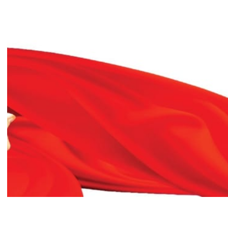
TỔNG QUAN VỀ BỆNH LÝ THOÁI
HÓA KHỚP VÀ CƠ SỞ SI...
23/07/2026
Đặt lịch khám
124 Nguyễn Đức Cảnh, Cát Dài Q Lê