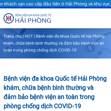
u tiên ở Hải Phòng và khu vực vùng duyên hải Bắc bộ - Khám chữ
Trang chủ
|
HOT
|
Bệnh viện đa khoa Quốc tế Hải Phòng
Giới thiệu
khám, chữa bệnh bình thường và đảm bảo bệnh viện an
toàn trong phòng chống dịch COVID-19
Dịch vụ
Giới thi
Chuyên gi
Sơ đồ t
Khám s
Bệnh viện đa khoa Quốc tế Hải Phòng
Chuyên k
Sơ đồ k
Dịch vụ
khám, chữa bệnh bình thường và
FLS
Giờ làm 
Bảo lãnh
Khoa K
đảm bảo bệnh viện an toàn trong
Khách hà
Lịch kh
Chạy th
Khoa Ch
phòng chống dịch COVID-19
Tin tức
Văn bản
Lấy mẫu
Khoa R
Lịch kh
Dược lâm
Phục vụ
Trung t
Hòm th
Tin mới
21/05/2021
Chia sẻ: