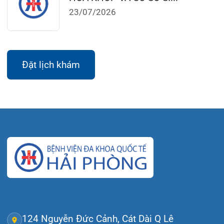
Gọi Tổng đài 0225-3955 888
Đặt lịch khám
Tra cứu kết quả xét nghiệm
Tra cứu hóa đơn
Giới thiệu