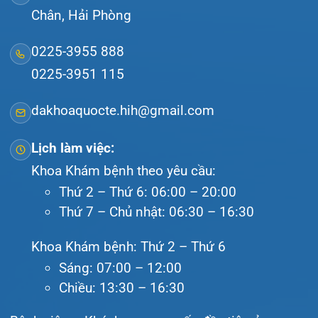
Lịch khám
Hướng dẫn khám
Văn bản pháp quy
Video
Tin tức
Liên hệ
© Bệnh viện đa khoa Quốc tế Hải Phòng - HIH. All
rights reserved