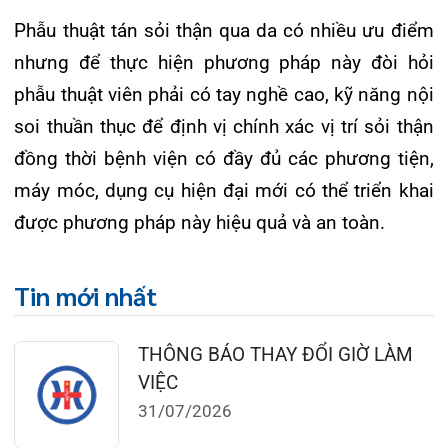
TỔNG QUAN VỀ BỆNH LÝ THOÁI
HÓA KHỚP VÀ CƠ SỞ SI...
23/07/2026
Đặt lịch khám
124 Nguyễn Đức Cảnh, Cát Dài Q Lê