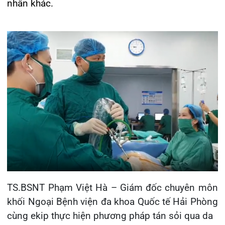
Tin mới nhất
THÔNG BÁO THAY ĐỔI GIỜ LÀM
VIỆC
31/07/2026
TRẢI NGHIỆM Y TẾ CHUẨN QUỐC
TẾ CHẠM ĐẾN TRÁI TI...
28/07/2026
BỆNH VIỆN ĐA KHOA QUỐC TẾ
HẢI PHÒNG THÔNG BÁO T...
27/07/2026
CẢNH BÁO: TỰ Ý SỬ DỤNG
THUỐC NAM, THUỐC BẮC KHÔ...
24/07/2026