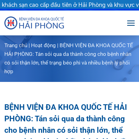
sạn cao cấp đầu tiên ở Hải Phòng và khu vực vùng duyên hải Bắc
Trang chủ
|
Hoạt động
|
BỆNH VIỆN ĐA KHOA QUỐC TẾ
Giới thiệu
HẢI PHÒNG: Tán sỏi qua da thành công cho bệnh nhân
có sỏi thận lớn, thể trạng béo phì và nhiều bệnh lý phối
Dịch vụ
Giới thiệu chung
hợp
Chuyên gia
Sơ đồ tổng thể
Khám sức khỏe
Chuyên khoa
Sơ đồ khoa phòng
Dịch vụ tiêm chủng
BỆNH VIỆN ĐA KHOA QUỐC TẾ HẢI
FLS
Giờ làm việc
Bảo lãnh viện phí
Khoa Khám bệnh
PHÒNG: Tán sỏi qua da thành công
Khách hàng
Lịch khám bác sĩ Hà Nội
Chạy thận nhân tạo
Khoa Chẩn đoán hình ảnh – Thăm dò chức
cho bệnh nhân có sỏi thận lớn, thể
năng
trạng béo phì và nhiều bệnh lý phối
Tin tức
Văn bản pháp quy
Lấy mẫu xét nghiệm tại nhà
Lịch khám
Khoa Răng Hàm Mặt
hợp
Dược lâm sàng
Phục vụ đồ ăn
Hòm thư góp ý
Tin mới
Trung tâm Mắt