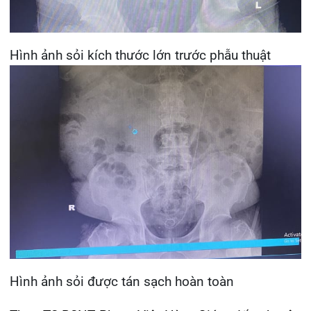
Theo TS.BSNT Phạm Việt Hà – Giám đốc chuyên
môn phụ trách hệ Ngoại Bệnh viện đa khoa Quốc
tế Hải Phòng cho biết: Phẫu thuật tán sỏi qua da
hiện nay đã dần thay thế cho phẫu thuật mổ mở.
Ở bệnh nhân này thể trạng béo phì với kích thước
của viên sỏi lớn như vậy thì như trước đây, người
bệnh sẽ phải chịu một cuộc mổ mở với nhiều đau
đớn, vết mổ rất dài lên đến 30 đến 40 cm, nguy
cơ biến chứng cao, thời gian phục hồi lâu và phẫu
thuật viên cũng phải rất vất vả vì tổ chức mỡ dính
xung quanh thận nhiều, phẫu tích để tiếp cận sỏi
rất khó và nhiều nguy cơ nhiễm trùng, gây tổn
thương phần mềm xung quanh, song hiện nay với
việc áp dụng phương pháp kỹ thuật cao – phẫu
thuật tán sỏi qua da, đã khắc phục được những
nhược điểm của mổ mở. Phương pháp này có ưu
điểm là can thiệp xâm lấn tối thiểu (như trường