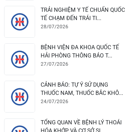
Chân, Hải Phòng
0225-3955 888
0225-3951 115
dakhoaquocte.hih@gmail.com
Lịch làm việc:
Khoa Khám bệnh theo yêu cầu:
Thứ 2 – Thứ 6: 06:00 – 20:00
Thứ 7 – Chủ nhật: 06:30 – 16:30
Khoa Khám bệnh: Thứ 2 – Thứ 6
Sáng: 07:00 – 12:00
Chiều: 13:30 – 16:30
Bệnh viện – Khách sạn cao cấp đầu tiên ở
Hải Phòng và khu vực vùng duyên hải Bắc
bộ, quy mô 500 giường bệnh nội trú.