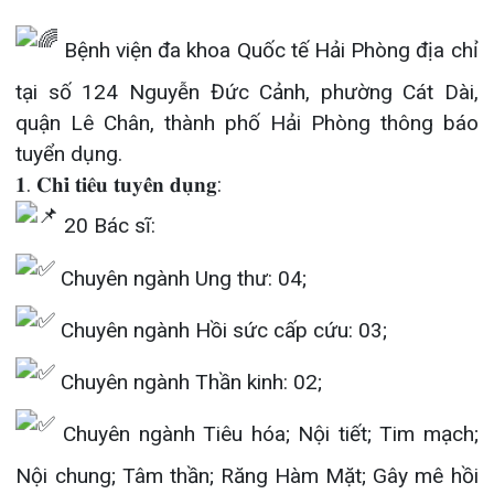
Đào tạo
Chăm só
Khoa Nộ
Căng tin
Hoạt đ
Tạp chí
quận Lê Chân, thành phố Hải Phòng thông báo
tuyển dụng.
Khoa Ta
Đặt hẹn
Tin sức
Kiến th
𝟏. 𝐂𝐡𝐢̉ 𝐭𝐢𝐞̂𝐮 𝐭𝐮𝐲𝐞̂̉𝐧 𝐝𝐮̣𝐧𝐠:
Gọi
20 Bác sĩ:
Khoa Gâ
Thông t
Nhịp cầ
Chuyên ngành Ung thư: 04;
Khoa Xé
Hướng 
Tin tuy
Đặt
Chuyên ngành Hồi sức cấp cứu: 03;
Khoa D
Đội ngũ
Video
Chuyên ngành Thần kinh: 02;
Khoa hồ
Căm ơn 
Tra
Chuyên ngành Tiêu hóa; Nội tiết; Tim mạch;
Khoa ng
Nội chung; Tâm thần; Răng Hàm Mặt; Gây mê hồi
Khoa ng
Tra
sức; Thận Nhân tạo; Truyền nhiễm; Huyết học
truyền máu; Dinh dưỡng: mỗi chuyên ngành 01
Khoa ng
bác sĩ;
Khoa Ph
33 Điều dưỡng;
Khoa T
01 Kĩ thuật viên Phục hồi chức năng