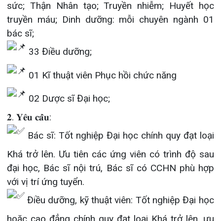
Khoa Hô
02 Dược sĩ Đại học;
𝟐. 𝐘𝐞̂𝐮 𝐜𝐚̂̀𝐮:
Khoa Cơ
Bác sĩ: Tốt nghiệp Đại học chính quy đạt loại
Khoa Ti
Khá trở lên. Ưu tiên các ứng viên có trình độ sau
Khoa U
đại học, Bác sĩ nội trú, Bác sĩ có CCHN phù hợp
với vị trí ứng tuyển.
Khoa Th
Điều dưỡng, kỹ thuật viên: Tốt nghiệp Đại học
Khoa Th
hoặc cao đẳng chính quy đạt loại Khá trở lên, ưu
tiên ứng viên có CCHN, có kinh nghiệm công tác ở
các chuyên ngành Ung thư, Hồi sức cấp cứu,
ngoại khoa, nội khoa.
𝟑. 𝐇𝐨̂̀ 𝐬𝐨̛ 𝐝𝐮̛̣ 𝐭𝐮𝐲𝐞̂̉𝐧 𝐛𝐚𝐨 𝐠𝐨̂̀𝐦:
Phiếu đăng ký dự tuyển (theo mẫu số 01 ban
hành kèm theo Nghị định 85/2023/NĐ-CP)
Sơ yếu lý lịch (có dán ảnh) có xác nhận của
cơ quan có thẩm quyền trong thời hạn 6 tháng tính