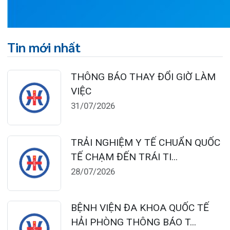
Đặt lịch khám
124 Nguyễn Đức Cảnh, Cát Dài Q Lê
Chân, Hải Phòng
0225-3955 888
0225-3951 115
dakhoaquocte.hih@gmail.com