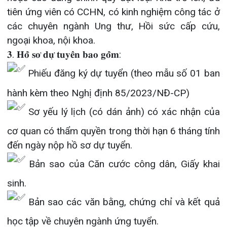
đến ngày nộp hồ sơ dự tuyển.
Bản sao của Căn cước công dân, Giấy khai
sinh.
Bản sao các văn bằng, chứng chỉ và kết quả
học tập về chuyên ngành ứng tuyển.
Giấy khám sức khoẻ.
02 ảnh chân dung 4×6 (nền trắng)
𝑵𝒐̛𝒊 𝒏𝒉𝒂̣̂𝒏 𝒉𝒐̂̀ 𝒔𝒐̛ 𝒅𝒖̛̣ 𝒕𝒖𝒚𝒆̂̉𝒏
Gửi hồ sơ bản cứng đến P Tổ chức hành
chính tầng 11 – Bệnh viện đa khoa quốc tế Hải
Phòng, Số 124 Nguyễn Đức Cảnh, P Cát Dài, Q Lê
Chân, TP Hải Phòng
Gửi hồ sơ bản mềm qua địa chỉ email:
tochuchanhchinh.hih@gmail.com.
Hotline: 0225.3 955 888 – 0911342588; CN.