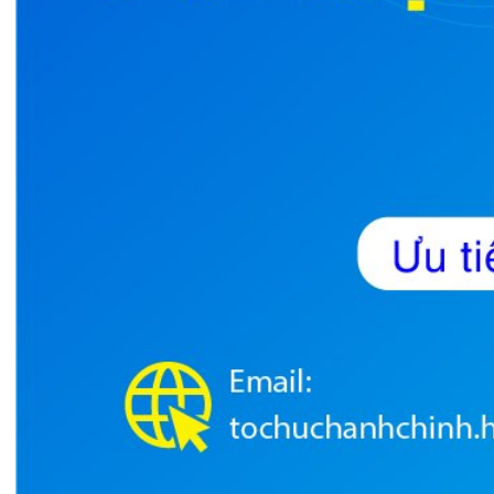
TRẢI NGHIỆM Y TẾ CHUẨN QUỐC
TẾ CHẠM ĐẾN TRÁI TI...
28/07/2026
BỆNH VIỆN ĐA KHOA QUỐC TẾ
HẢI PHÒNG THÔNG BÁO T...
27/07/2026
CẢNH BÁO: TỰ Ý SỬ DỤNG
THUỐC NAM, THUỐC BẮC KHÔ...
24/07/2026
TỔNG QUAN VỀ BỆNH LÝ THOÁI
HÓA KHỚP VÀ CƠ SỞ SI...
23/07/2026