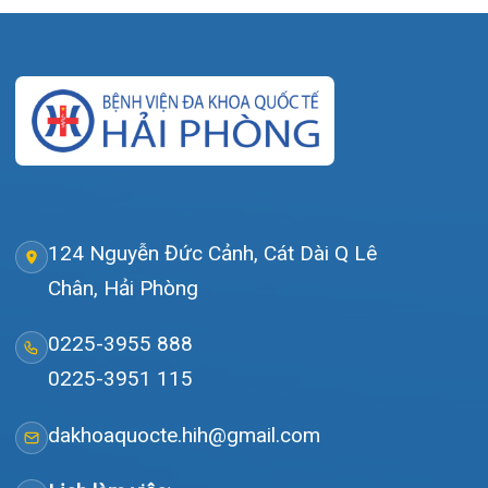
Tra cứu kết quả xét nghiệm
Tra cứu hóa đơn
Giới thiệu
Lịch khám
Hướng dẫn khám
Văn bản pháp quy
Video
Tin tức