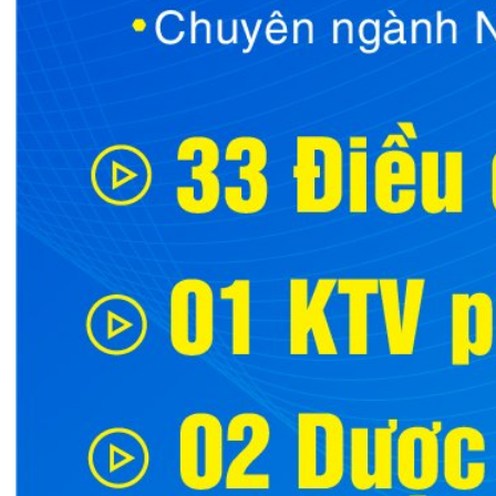
Tin mới nhất
THÔNG BÁO THAY ĐỔI GIỜ LÀM
VIỆC
31/07/2026