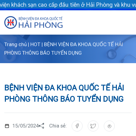
ầu tiên ở Hải Phòng và khu vực vùng duyên hải Bắc bộ - Khám ch
Trang chủ
|
HOT
|
BỆNH VIỆN ĐA KHOA QUỐC TẾ HẢI
Giới thiệu
PHÒNG THÔNG BÁO TUYỂN DỤNG
Dịch vụ
Giới thi
Chuyên gi
Sơ đồ t
Khám s
BỆNH VIỆN ĐA KHOA QUỐC TẾ HẢI
Chuyên k
Sơ đồ k
Dịch vụ
PHÒNG THÔNG BÁO TUYỂN DỤNG
FLS
Giờ làm 
Bảo lãnh
Khoa K
Khách hà
Lịch kh
Chạy th
Khoa Ch
15/05/2024
Chia sẻ:
Tin tức
Văn bản
Lấy mẫu
Khoa R
Lịch kh
Bệnh viện đa khoa Quốc tế Hải Phòng địa chỉ
Dược lâm
Phục vụ
Trung t
Hòm th
Tin mới
tại số 124 Nguyễn Đức Cảnh, phường Cát Dài,