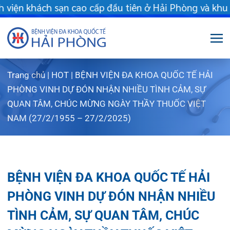
khách sạn cao cấp đầu tiên ở Hải Phòng và khu vực vùng duyên 
Trang chủ
|
HOT
|
BỆNH VIỆN ĐA KHOA QUỐC TẾ HẢI
Giới thiệu
PHÒNG VINH DỰ ĐÓN NHẬN NHIỀU TÌNH CẢM, SỰ
QUAN TÂM, CHÚC MỪNG NGÀY THẦY THUỐC VIỆT
Dịch vụ
Giới thiệu chung
NAM (27/2/1955 – 27/2/2025)
Chuyên gia
Sơ đồ tổng thể
Khám sức khỏe
Chuyên khoa
Sơ đồ khoa phòng
Dịch vụ tiêm chủng
BỆNH VIỆN ĐA KHOA QUỐC TẾ HẢI
FLS
Giờ làm việc
Bảo lãnh viện phí
Khoa Khám bệnh
PHÒNG VINH DỰ ĐÓN NHẬN NHIỀU
Khách hàng
Lịch khám bác sĩ Hà Nội
Chạy thận nhân tạo
Khoa Chẩn đoán hình ảnh – Thăm dò chức
TÌNH CẢM, SỰ QUAN TÂM, CHÚC
năng
MỪNG NGÀY THẦY THUỐC VIỆT
Tin tức
Văn bản pháp quy
Lấy mẫu xét nghiệm tại nhà
Lịch khám
Khoa Răng Hàm Mặt
NAM (27/2/1955 – 27/2/2025)
Dược lâm sàng
Phục vụ đồ ăn
Hòm thư góp ý
Tin mới
Trung tâm Mắt