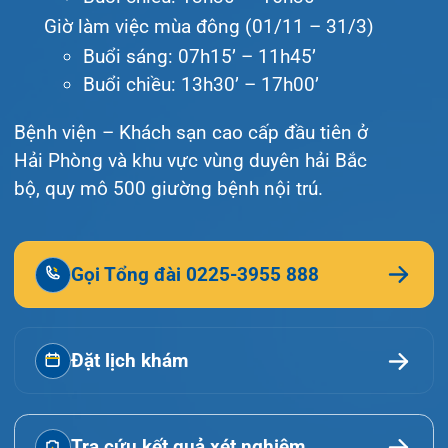
Hướng dẫn khám
Văn bản pháp quy
Video
Tin tức
Liên hệ
© Bệnh viện đa khoa Quốc tế Hải Phòng - HIH. All
rights reserved