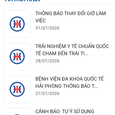
TỔNG QUAN VỀ BỆNH LÝ THOÁI
HÓA KHỚP VÀ CƠ SỞ SI...
23/07/2026
Đặt lịch khám
124 Nguyễn Đức Cảnh, Cát Dài Q Lê
Chân, Hải Phòng