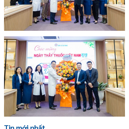
THÔNG BÁO THAY ĐỔI GIỜ LÀM
VIỆC
31/07/2026
TRẢI NGHIỆM Y TẾ CHUẨN QUỐC
TẾ CHẠM ĐẾN TRÁI TI...
28/07/2026
BỆNH VIỆN ĐA KHOA QUỐC TẾ
HẢI PHÒNG THÔNG BÁO T...
27/07/2026
CẢNH BÁO: TỰ Ý SỬ DỤNG
THUỐC NAM, THUỐC BẮC KHÔ...
24/07/2026