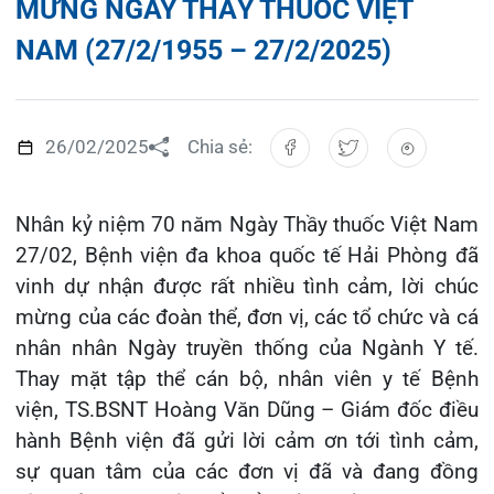
Đào tạo
Chăm sóc toàn diện
Căng tin bệnh viện
Hoạt động
Tạp chí dược lâm sàng
Khoa Nội Soi
26/02/2025
Chia sẻ:
Đặt hẹn khám
Tin sức khoẻ
Kiến thức y dược
Khoa Tai Mũi Họng
Gọi Tổng đài 0225-3955 888
Nhân kỷ niệm 70 năm Ngày Thầy thuốc Việt Nam
Thông tin thẻ BHYT
Nhịp cầu nhân ái
Khoa Gây Mê hồi sức
27/02, Bệnh viện đa khoa quốc tế Hải Phòng đã
Hướng dẫn khám
Tin tuyển dụng
vinh dự nhận được rất nhiều tình cảm, lời chúc
Đặt lịch khám
Khoa Xét nghiệm
mừng của các đoàn thể, đơn vị, các tổ chức và cá
Đội ngũ chăm sóc khách hàng
Video
nhân nhân Ngày truyền thống của Ngành Y tế.
Khoa Dược
Thay mặt tập thể cán bộ, nhân viên y tế Bệnh
Căm ơn từ người bệnh
Tra cứu kết quả xét nghiệm
viện, TS.BSNT Hoàng Văn Dũng – Giám đốc điều
Khoa hồi sức Cấp cứu – Hồi sức tích cực
hành Bệnh viện đã gửi lời cảm ơn tới tình cảm,
Khoa ngoại Tổng hợp
sự quan tâm của các đơn vị đã và đang đồng
Tra cứu hóa đơn
hành cùng sự phát triển của Bệnh viện.
Khoa ngoại Thận Tiết Niệu Nam học
Đó thực sự là những món quà tinh thần to lớn và
ý nghĩa, là nguồn động viên, khích lệ để Bệnh
Khoa ngoại Chấn thương chỉnh hình
viện đa khoa quốc tế Hải Phòng luôn cố gắng hết
Khoa Phục hồi chức năng
mình xây dựng đội ngũ vững mạnh về trình độ
chuyên môn, nâng cao chất lượng điều trị hướng
Khoa Tim mạch
tới sự an toàn cho người bệnh, tiếp tục phát triển