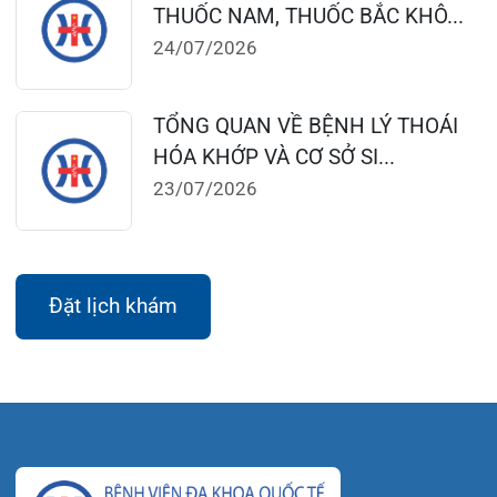
0225-3955 888
0225-3951 115
dakhoaquocte.hih@gmail.com
Lịch làm việc:
Giờ làm việc mùa hè (01/4 – 31/10):
Buổi sáng: 06h45’ – 11h45’
Buổi chiều: 13h30’ – 16h30’
Giờ làm việc mùa đông (01/11 – 31/3)
Buổi sáng: 07h15’ – 11h45’
Buổi chiều: 13h30’ – 17h00’
Bệnh viện – Khách sạn cao cấp đầu tiên ở
Hải Phòng và khu vực vùng duyên hải Bắc
bộ, quy mô 500 giường bệnh nội trú.