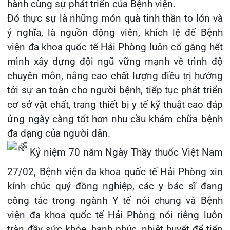
cơ sở vật chất, trang thiết bị y tế kỹ thuật cao đáp
Khoa Hô hấp – Nội tiết – Bệnh nhiệt đới
ứng ngày càng tốt hơn nhu cầu khám chữa bệnh
đa dạng của người dân.
Khoa Cơ xương khớp – Thận tiết niệu – Dị
ứng miễn dịch
Kỷ niệm 70 năm Ngày Thầy thuốc Việt Nam
Khoa Tiêu hóa
27/02, Bệnh viện đa khoa quốc tế Hải Phòng xin
kính chúc quý đồng nghiệp, các y bác sĩ đang
Khoa Ung Bướu
công tác trong ngành Y tế nói chung và Bệnh
viện đa khoa quốc tế Hải Phòng nói riêng luôn
Khoa Thần kinh – Đột quỵ
tràn đầy sức khỏe, hạnh phúc, nhiệt huyết để tiếp
tục cống hiến cho sự nghiệp chữa bệnh, cứu
Khoa Thận nhân tạo
người.