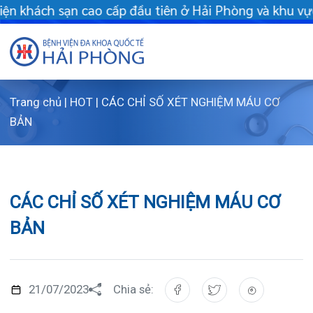
u tiên ở Hải Phòng và khu vực vùng duyên hải Bắc bộ - Khám chữ
Trang chủ
|
HOT
|
CÁC CHỈ SỐ XÉT NGHIỆM MÁU CƠ
Giới thiệu
BẢN
Dịch vụ
Giới thi
Chuyên gi
Sơ đồ t
Khám s
CÁC CHỈ SỐ XÉT NGHIỆM MÁU CƠ
Chuyên k
Sơ đồ k
Dịch vụ
BẢN
FLS
Giờ làm 
Bảo lãnh
Khoa K
Khách hà
Lịch kh
Chạy th
Khoa Ch
21/07/2023
Chia sẻ:
Tin tức
Văn bản
Lấy mẫu
Khoa R
Lịch kh
Xét nghiệm máu là xét nghiệm đo hàm lượng một
Dược lâm
Phục vụ
Trung t
Hòm th
Tin mới