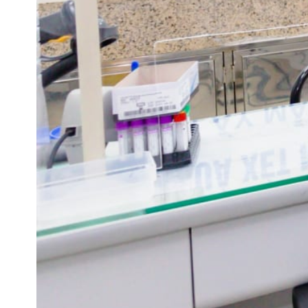
THÔNG BÁO THAY ĐỔI GIỜ LÀM
VIỆC
31/07/2026
TRẢI NGHIỆM Y TẾ CHUẨN QUỐC
TẾ CHẠM ĐẾN TRÁI TI...
28/07/2026
BỆNH VIỆN ĐA KHOA QUỐC TẾ
HẢI PHÒNG THÔNG BÁO T...
27/07/2026
CẢNH BÁO: TỰ Ý SỬ DỤNG
THUỐC NAM, THUỐC BẮC KHÔ...
24/07/2026
TỔNG QUAN VỀ BỆNH LÝ THOÁI