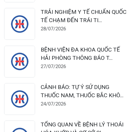
0225-3951 115
dakhoaquocte.hih@gmail.com
Lịch làm việc:
Khoa Khám bệnh theo yêu cầu:
Thứ 2 – Thứ 6: 06:00 – 20:00
Thứ 7 – Chủ nhật: 06:30 – 16:30
Khoa Khám bệnh: Thứ 2 – Thứ 6
Sáng: 07:00 – 12:00
Chiều: 13:30 – 16:30
Bệnh viện – Khách sạn cao cấp đầu tiên ở
Hải Phòng và khu vực vùng duyên hải Bắc
bộ, quy mô 500 giường bệnh nội trú.
Gọi Tổng đài 0225-3955 888