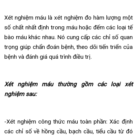
số chất nhất định trong máu hoặc đếm các loại tế
Đào tạo
Chăm só
Khoa Nộ
Căng tin
Hoạt đ
Tạp chí
bào máu khác nhau. Nó cung cấp các chỉ số quan
trọng giúp chẩn đoán bệnh, theo dõi tiến triển của
Khoa Ta
Đặt hẹn
Tin sức
Kiến th
bệnh và đánh giá quá trình điều trị.
Gọi
Khoa Gâ
Thông t
Nhịp cầ
Khoa Xé
Hướng 
Tin tuy
Xét nghiệm máu thường gồm các loại xét
Đặt
Khoa D
Đội ngũ
Video
nghiệm sau:
Khoa hồ
Căm ơn 
Tra
-Xét nghiệm công thức máu toàn phần: Xác định
Khoa ng
các chỉ số về hồng cầu, bạch cầu, tiểu cầu từ đó
Khoa ng
Tra
giúp chẩn đoán sớm các bệnh lý của hệ tạo máu
như bệnh thiếu máu, suy tủy, ung thư máu hay
Khoa ng
cảnh báo sớm các bệnh lý viêm nhiễm khác;
Khoa Ph
Khoa T
– Xét nghiệm đường huyết: Giúp xác định nồng độ