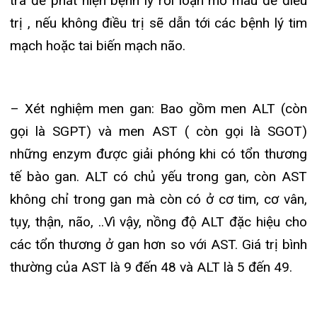
không chỉ trong gan mà còn có ở cơ tim, cơ vân,
tụy, thận, não, ..Vì vậy, nồng độ ALT đặc hiệu cho
các tổn thương ở gan hơn so với AST. Giá trị bình
thường của AST là 9 đến 48 và ALT là 5 đến 49.
Ngoài ra, bao gồm men GGT, men này tăng nhiều
trong trường hợp uống nhiều rượu , khi uống rượu
nhiều gây tổn thương tế bào gan sẽ có hội chứng
ngưng rượu dẫn tới xơ gan , ung thư gan.
-Xét nghiệm ure, creatinin đánh giá chức năng
thận, khi chức năng thận bị tổn thương sẽ làm
tăng 2 chỉ số này, đặc biệt chỉ số creatinin giúp
đánh giá mức độ thận suy, từ đó quyết định sử
dụng kỹ thuật lọc máu (chạy thận nhân tạo) hay