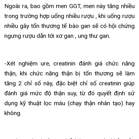
không.
Ngoài ra, tùy thuộc cụ thể tình trạng sức khỏe của
bệnh nhân để quyết định thực hiện thêm các xét
nghiệm chuyên sâu, xét nghiệm chẩn đoán ung
thư sớm, kiểm tra các nguyên tố vi lượng calci ,
magie , kẽm , sắt , đồng , photpho …
Một số lưu ý khi thực hiện xét nghiệm
máu
Nhịn ăn: Một số xét nghiệm yêu cầu phải nhịn
ăn trong vòng 8 – 12 giờ để cho kết quả
chính xác như xét nghiệm đường huyết, xét
nghiệm mỡ máu, xét nghiệm các bệnh lý về
gan mật…. Các xét nghiệm khác như HIV, bộ