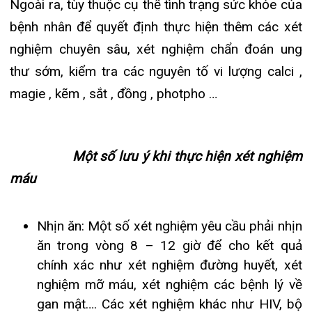
xét nghiệm chức năng tuyến giáp, xét nghiệm
chẩn đoán ung thư sớm, người bệnh có thể
không cần nhịn đói trước khi làm xét nghiệm;
Không uống thuốc trước khi đi làm xét
nghiệm máu: nếu bạn lỡ uống thuốc trước khi
làm xét nghiệm hãy thông báo với bác sĩ để
bác sĩ đưa ra hướng xử trí phù hợp vì không
phải loại thuốc nào cũng ảnh hưởng đến kết
quả xét nghiệm.
Lựa chọn cơ sở y tế uy tín để đảm bảo có kết
quả xét nghiệm máu chính xác nhất.