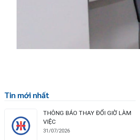
HÓA KHỚP VÀ CƠ SỞ SI...
23/07/2026
Đặt lịch khám
124 Nguyễn Đức Cảnh, Cát Dài Q Lê
Chân, Hải Phòng
0225-3955 888