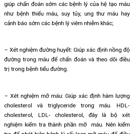
Khoa Hô
đường trong máu để chẩn đoán và theo dõi điều
trị trong bệnh tiểu đường.
Khoa Cơ
Khoa Ti
– Xét nghiệm mỡ máu: Giúp xác định hàm lượng
Khoa U
cholesterol và triglyceride trong máu. HDL-
Khoa Th
cholesterol, LDL- cholesterol, đây là bộ xét
nghiệm kiểm tra thành phần mỡ máu. Nên kiểm
Khoa Th
tra để phát hiện bệnh lý rối loạn mỡ máu để điều
trị , nếu không điều trị sẽ dẫn tới các bệnh lý tim
mạch hoặc tai biến mạch não.
– Xét nghiệm men gan: Bao gồm men ALT (còn
gọi là SGPT) và men AST ( còn gọi là SGOT)
những enzym được giải phóng khi có tổn thương
tế bào gan. ALT có chủ yếu trong gan, còn AST