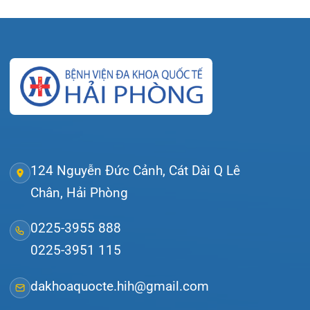
Tra cứu hóa đơn
Giới thiệu
Lịch khám
Hướng dẫn khám
Văn bản pháp quy
Video
Tin tức
Liên hệ