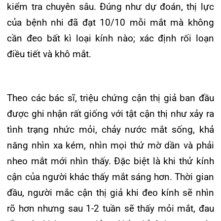
Khoa Hô
Theo các bác sĩ, triệu chứng cận thị giả ban đầu
được ghi nhận rất giống với tật cận thị như xảy ra
Khoa Cơ
tình trạng nhức mỏi, chảy nước mắt sống, khả
Khoa Ti
năng nhìn xa kém, nhìn mọi thứ mờ dần và phải
nheo mắt mới nhìn thấy. Đặc biệt là khi thử kính
Khoa U
cận của người khác thấy mắt sáng hơn. Thời gian
Khoa Th
đầu, người mắc cận thị giả khi đeo kính sẽ nhìn
rõ hơn nhưng sau 1-2 tuần sẽ thấy mỏi mắt, đau
Khoa Th
đầu và thị lực suy giảm. Nếu để tình trạng này
kéo dài khiến bệnh tiến triển và có thể dẫn đến
cận thị thật vì mắt phải điều tiết liên tục do đeo
kính số độ không phù hợp với mắt.
Khám khúc xạ liệt điều tiết được coi là tiêu chuẩn
vàng trong thăm khám và chẩn đoán các tật khúc
xạ đặc biệt là trẻ nhỏ vì mắt trẻ có thể điều tiết rất