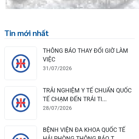
124 Nguyễn Đức Cảnh, Cát Dài Q Lê
Chân, Hải Phòng
0225-3955 888
0225-3951 115
dakhoaquocte.hih@gmail.com
Lịch làm việc:
Khoa Khám bệnh theo yêu cầu:
Thứ 2 – Thứ 6: 06:00 – 20:00