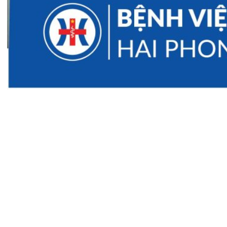
Tin mới nhất
THÔNG BÁO THAY ĐỔI GIỜ LÀM
VIỆC
31/07/2026
TRẢI NGHIỆM Y TẾ CHUẨN QUỐC
TẾ CHẠM ĐẾN TRÁI TI...
28/07/2026