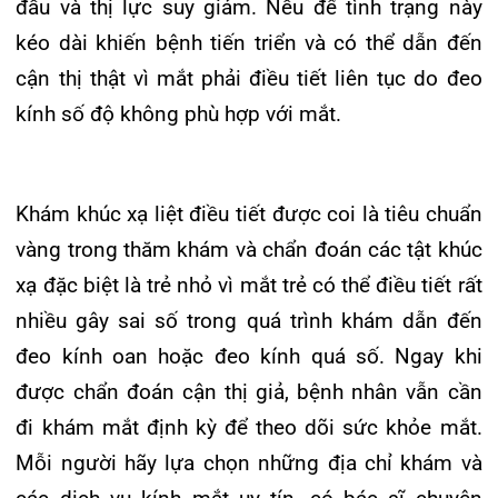
nhiều gây sai số trong quá trình khám dẫn đến
đeo kính oan hoặc đeo kính quá số. Ngay khi
được chẩn đoán cận thị giả, bệnh nhân vẫn cần
đi khám mắt định kỳ để theo dõi sức khỏe mắt.
Mỗi người hãy lựa chọn những địa chỉ khám và
các dịch vụ kính mắt uy tín, có bác sĩ chuyên
khoa mắt để đảm bảo chất lượng khám, tầm
soát, phát hiện và điều trị bệnh.
Liên hệ Trung tâm Mắt, Bệnh viện đa khoa Quốc
tế Hải Phòng để được tư vấn: 02253.955.888