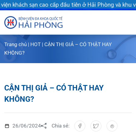
 tiên ở Hải Phòng và khu vực vùng duyên hải Bắc bộ - Khám chữa
Trang chủ
|
HOT
|
CẬN THỊ GIẢ – CÓ THẬT HAY
Giới thiệu
KHÔNG?
Dịch vụ
Giới th
Chuyên gi
Sơ đồ t
Khám s
CẬN THỊ GIẢ – CÓ THẬT HAY
Chuyên k
Sơ đồ k
Dịch vụ
KHÔNG?
FLS
Giờ làm
Bảo lãn
Khoa K
Khách hà
Lịch kh
Chạy th
Khoa Ch
26/06/2024
Chia sẻ:
Tin tức
Văn bản
Lấy mẫu
Khoa R
Lịch k
Dược lâm
Phục vụ
Trung t
Hòm th
Tin mới