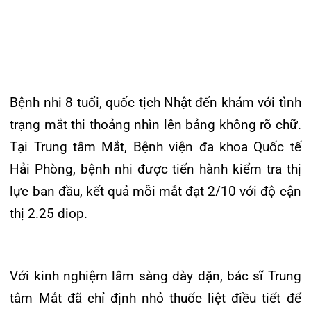
Đào tạo
Chăm só
Khoa Nộ
Căng ti
Hoạt đ
Tạp chí
Bệnh nhi 8 tuổi, quốc tịch Nhật đến khám với tình
Khoa Ta
Đặt hẹ
Tin sức
Kiến th
trạng mắt thi thoảng nhìn lên bảng không rõ chữ.
Gọi
Khoa Gâ
Thông t
Nhịp cầ
Tại Trung tâm Mắt, Bệnh viện đa khoa Quốc tế
Hải Phòng, bệnh nhi được tiến hành kiểm tra thị
Khoa X
Hướng 
Tin tuy
lực ban đầu, kết quả mỗi mắt đạt 2/10 với độ cận
Đặt
Khoa D
Đội ngũ
Video
thị 2.25 diop.
Khoa hồ
Căm ơn 
Tra
Với kinh nghiệm lâm sàng dày dặn, bác sĩ Trung
Khoa ng
tâm Mắt đã chỉ định nhỏ thuốc liệt điều tiết để
Khoa ng
Tra
kiểm tra chuyên sâu. Đúng như dự đoán, thị lực
của bệnh nhi đã đạt 10/10 mỗi mắt mà không
Khoa ng
cần đeo bất kì loại kính nào; xác định rối loạn
Khoa Ph
điều tiết và khô mắt.
Khoa T