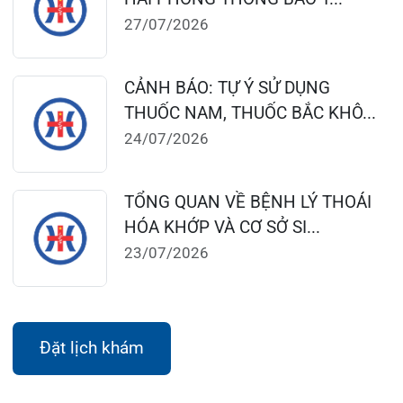
Thứ 7 – Chủ nhật: 06:30 – 16:30
Khoa Khám bệnh: Thứ 2 – Thứ 6
Sáng: 07:00 – 12:00
Chiều: 13:30 – 16:30
Bệnh viện – Khách sạn cao cấp đầu tiên ở
Hải Phòng và khu vực vùng duyên hải Bắc
bộ, quy mô 500 giường bệnh nội trú.
Gọi Tổng đài 0225-3955 888
Đặt lịch khám
Tra cứu kết quả xét nghiệm