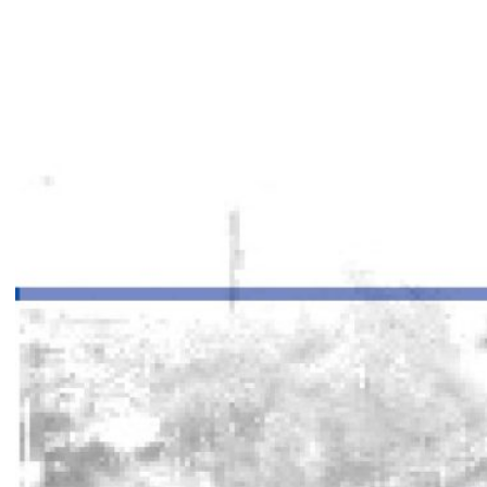
BỆNH VIỆN ĐA KHOA QUỐC TẾ
HẢI PHÒNG THÔNG BÁO T...
27/07/2026
CẢNH BÁO: TỰ Ý SỬ DỤNG
THUỐC NAM, THUỐC BẮC KHÔ...
24/07/2026
TỔNG QUAN VỀ BỆNH LÝ THOÁI
HÓA KHỚP VÀ CƠ SỞ SI...
23/07/2026
Đặt lịch khám