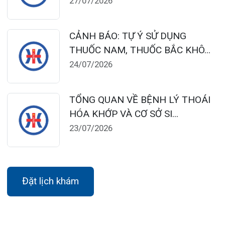
124 Nguyễn Đức Cảnh, Cát Dài Q Lê
Chân, Hải Phòng
0225-3955 888
0225-3951 115
dakhoaquocte.hih@gmail.com
Lịch làm việc:
Khoa Khám bệnh theo yêu cầu:
Thứ 2 – Thứ 6: 06:00 – 20:00
Thứ 7 – Chủ nhật: 06:30 – 16:30
Khoa Khám bệnh: Thứ 2 – Thứ 6
Sáng: 07:00 – 12:00
Chiều: 13:30 – 16:30
Bệnh viện – Khách sạn cao cấp đầu tiên ở
Hải Phòng và khu vực vùng duyên hải Bắc