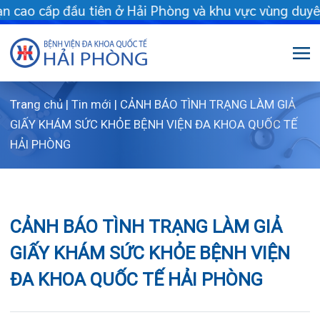
 cấp đầu tiên ở Hải Phòng và khu vực vùng duyên hải Bắc bộ - 
Trang chủ
|
Tin mới
|
CẢNH BÁO TÌNH TRẠNG LÀM GIẢ
Giới thiệu
GIẤY KHÁM SỨC KHỎE BỆNH VIỆN ĐA KHOA QUỐC TẾ
HẢI PHÒNG
Dịch vụ
Giới thiệu chung
Chuyên gia
Sơ đồ tổng thể
Khám sức khỏe
CẢNH BÁO TÌNH TRẠNG LÀM GIẢ
Chuyên khoa
Sơ đồ khoa phòng
Dịch vụ tiêm chủng
GIẤY KHÁM SỨC KHỎE BỆNH VIỆN
FLS
Giờ làm việc
Bảo lãnh viện phí
Khoa Khám bệnh
ĐA KHOA QUỐC TẾ HẢI PHÒNG
Khách hàng
Lịch khám bác sĩ Hà Nội
Chạy thận nhân tạo
Khoa Chẩn đoán hình ảnh – Thăm dò chức
năng
Tin tức
Văn bản pháp quy
Lấy mẫu xét nghiệm tại nhà
Lịch khám
05/02/2026
Chia sẻ:
Khoa Răng Hàm Mặt
Dược lâm sàng
Phục vụ đồ ăn
Hòm thư góp ý
Tin mới
Trung tâm Mắt