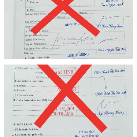
Tin mới nhất
THÔNG BÁO THAY ĐỔI GIỜ LÀM
VIỆC
31/07/2026
TRẢI NGHIỆM Y TẾ CHUẨN QUỐC
TẾ CHẠM ĐẾN TRÁI TI...
28/07/2026
BỆNH VIỆN ĐA KHOA QUỐC TẾ
HẢI PHÒNG THÔNG BÁO T...
27/07/2026
CẢNH BÁO: TỰ Ý SỬ DỤNG