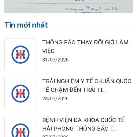
THUỐC NAM, THUỐC BẮC KHÔ...
24/07/2026
TỔNG QUAN VỀ BỆNH LÝ THOÁI
HÓA KHỚP VÀ CƠ SỞ SI...
23/07/2026
Đặt lịch khám