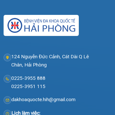
bộ, quy mô 500 giường bệnh nội trú.
Gọi Tổng đài 0225-3955 888
Đặt lịch khám
Tra cứu kết quả xét nghiệm
Tra cứu hóa đơn