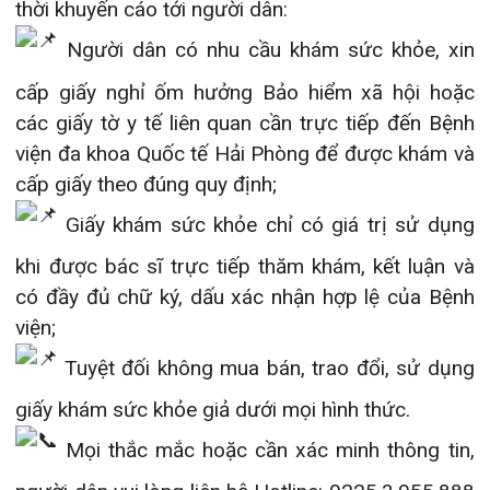
Giấy khám sức khỏe chỉ có giá trị sử dụng
Khoa Hô hấp – Nội tiết – Bệnh nhiệt đới
khi được bác sĩ trực tiếp thăm khám, kết luận và
Khoa Cơ xương khớp – Thận tiết niệu – Dị
có đầy đủ chữ ký, dấu xác nhận hợp lệ của Bệnh
ứng miễn dịch
viện;
Khoa Tiêu hóa
Tuyệt đối không mua bán, trao đổi, sử dụng
giấy khám sức khỏe giả dưới mọi hình thức.
Khoa Ung Bướu
Mọi thắc mắc hoặc cần xác minh thông tin,
Khoa Thần kinh – Đột quỵ
người dân vui lòng liên hệ Hotline: 0225.3.955.888
để được tư vấn, hỗ trợ kịp thời.
Khoa Thận nhân tạo
Bệnh viện đa khoa Quốc tế Hải Phòng mong tiếp
tục nhận được sự phối hợp, cảnh giác và đồng
hành của người dân trong việc ngăn chặn các
hành vi vi phạm pháp luật, góp phần bảo vệ quyền
lợi chính đáng của cộng đồng và giữ gìn môi
trường y tế minh bạch, an toàn.