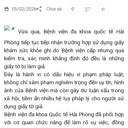
Đào tạo
Chăm sóc toàn diện
Căng tin bệnh viện
Hoạt động
Tạp chí dược lâm sàng
Vừa qua, Bệnh viện đa khoa quốc tế Hải
Khoa Nội Soi
Phòng tiếp tục tiếp nhận trường hợp sử dụng giấy
Đặt hẹn khám
Tin sức khoẻ
Kiến thức y dược
khám sức khỏe ghi do Bệnh viện cấp nhưng qua
Khoa Tai Mũi Họng
Gọi Tổng đài 0225-3955 888
kiểm tra, xác minh khẳng định đó đều là những
Thông tin thẻ BHYT
Nhịp cầu nhân ái
Khoa Gây Mê hồi sức
giấy tờ bị làm giả.
Hướng dẫn khám
Tin tuyển dụng
Đây là hành vi có dấu hiệu vi phạm pháp luật,
Đặt lịch khám
Khoa Xét nghiệm
không chỉ xâm phạm nghiêm trọng đến uy tín, hình
Đội ngũ chăm sóc khách hàng
Video
ảnh của Bệnh viện mà còn gây dư luận xấu trong
Khoa Dược
xã hội, tiềm ẩn nhiều hệ lụy pháp lý cho người sử
Căm ơn từ người bệnh
Tra cứu kết quả xét nghiệm
dụng giấy tờ giả.
Khoa hồi sức Cấp cứu – Hồi sức tích cực
Bệnh viện đa khoa Quốc tế Hải Phòng đã phối hợp
Khoa ngoại Tổng hợp
với cơ quan chức năng để làm rõ vụ việc, đồng
Tra cứu hóa đơn
thời khuyến cáo tới người dân:
Khoa ngoại Thận Tiết Niệu Nam học
Người dân có nhu cầu khám sức khỏe, xin
Khoa ngoại Chấn thương chỉnh hình
cấp giấy nghỉ ốm hưởng Bảo hiểm xã hội hoặc
các giấy tờ y tế liên quan cần trực tiếp đến Bệnh
Khoa Phục hồi chức năng
viện đa khoa Quốc tế Hải Phòng để được khám và
Khoa Tim mạch
cấp giấy theo đúng quy định;