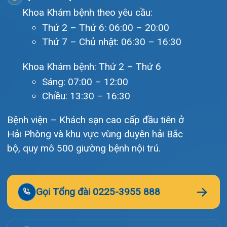
Giới thiệu
Lịch khám
Hướng dẫn khám
Văn bản pháp quy
Video
Tin tức
Liên hệ
© Bệnh viện đa khoa Quốc tế Hải Phòng - HIH. All rights
reserved