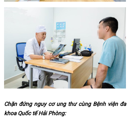
khoa Quốc tế Hải Phòng:
Đội ngũ chuyên gia, bác sĩ chuyên khoa ung
bướu giỏi chuyên môn, giàu kinh nghiệm;
Hệ thống trang thiết bị tiên tiến, hiện đại; đáp
ứng tối đa chuyên ngành ung thư;
Phác đồ điều trị cá nhân hóa cho từng trường
hợp người bệnh;
Phối hợp toàn diện liên chuyên khoa
Liên hệ ngay 0225.3.955.888 để được hỗ trợ.
Tin mới nhất
THÔNG BÁO THAY ĐỔI GIỜ LÀM
VIỆC
31/07/2026