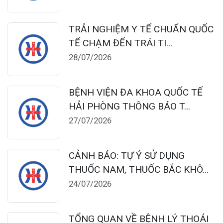
Đặt lịch khám
124 Nguyễn Đức Cảnh, Cát Dài Q Lê
Chân, Hải Phòng
0225-3955 888
0225-3951 115