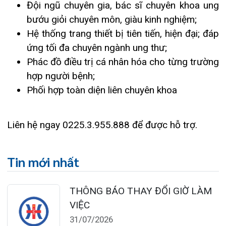
TRẢI NGHIỆM Y TẾ CHUẨN QUỐC
TẾ CHẠM ĐẾN TRÁI TI...
28/07/2026
BỆNH VIỆN ĐA KHOA QUỐC TẾ
HẢI PHÒNG THÔNG BÁO T...
27/07/2026
CẢNH BÁO: TỰ Ý SỬ DỤNG
THUỐC NAM, THUỐC BẮC KHÔ...
24/07/2026
TỔNG QUAN VỀ BỆNH LÝ THOÁI
HÓA KHỚP VÀ CƠ SỞ SI...
23/07/2026