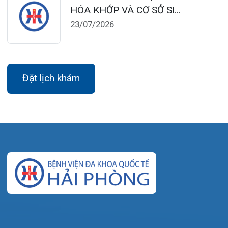
dakhoaquocte.hih@gmail.com
Lịch làm việc:
Khoa Khám bệnh theo yêu cầu:
Thứ 2 – Thứ 6: 06:00 – 20:00
Thứ 7 – Chủ nhật: 06:30 – 16:30
Khoa Khám bệnh: Thứ 2 – Thứ 6
Sáng: 07:00 – 12:00
Chiều: 13:30 – 16:30
Bệnh viện – Khách sạn cao cấp đầu tiên ở
Hải Phòng và khu vực vùng duyên hải Bắc
bộ, quy mô 500 giường bệnh nội trú.
Gọi Tổng đài 0225-3955 888
Đặt lịch khám