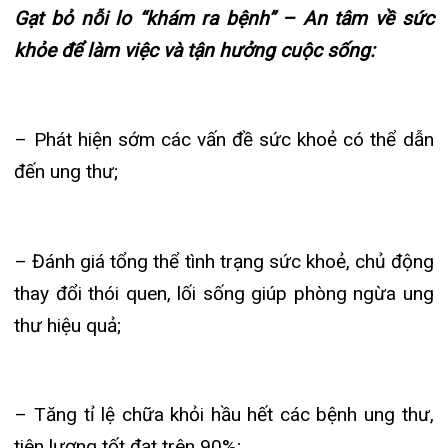
Khoa Hô hấp – Nội tiết – Bệnh nhiệt đới
– Đánh giá tổng thể tình trạng sức khoẻ, chủ động
Khoa Cơ xương khớp – Thận tiết niệu – Dị
ứng miễn dịch
thay đổi thói quen, lối sống giúp phòng ngừa ung
thư hiệu quả;
Khoa Tiêu hóa
Khoa Ung Bướu
– Tăng tỉ lệ chữa khỏi hầu hết các bệnh ung thư,
Khoa Thần kinh – Đột quỵ
tiên lượng tốt đạt trên 90%;
Khoa Thận nhân tạo
– Tiết kiệm chi phí so với việc điều trị bệnh ở giai
đoạn muộn;