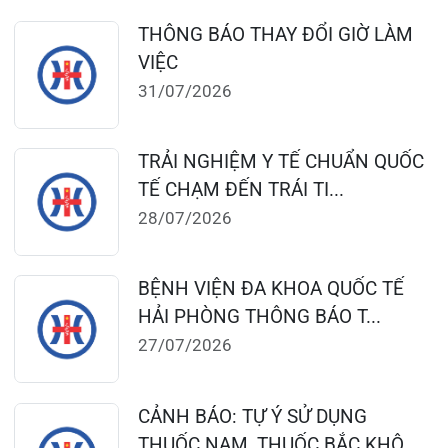
TỔNG QUAN VỀ BỆNH LÝ THOÁI
HÓA KHỚP VÀ CƠ SỞ SI...
23/07/2026
Đặt lịch khám
124 Nguyễn Đức Cảnh, Cát Dài Q Lê
Chân, Hải Phòng