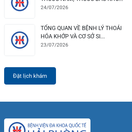
0225-3955 888
0225-3951 115
dakhoaquocte.hih@gmail.com
Lịch làm việc:
Giờ làm việc mùa hè (01/4 – 31/10):
Buổi sáng: 06h45’ – 11h45’
Buổi chiều: 13h30’ – 16h30’
Giờ làm việc mùa đông (01/11 – 31/3)
Buổi sáng: 07h15’ – 11h45’
Buổi chiều: 13h30’ – 17h00’
Bệnh viện – Khách sạn cao cấp đầu tiên ở
Hải Phòng và khu vực vùng duyên hải Bắc
bộ, quy mô 500 giường bệnh nội trú.
Gọi Tổng đài 0225-3955 888