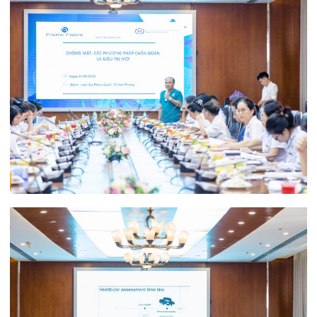
Trong khuôn khổ chương trình, các báo cáo
quan trọng và có giá trị đã được các chuyên gia,
bác sĩ trình bày:
– Ứng dụng VNG trong chẩn đoán rối loạn thăng
bằng – PGS.TS.Lê Minh Kỳ – Phụ trách chuyên
môn khoa Tai Mũi Họng – Bệnh viện Đa khoa
Tâm Anh; Giảng viên cao cấp bộ môn Tai Mũi