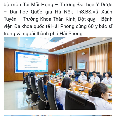
Khoa Hô hấp – Nội tiết – Bệnh nhiệt đới
Khoa Cơ xương khớp – Thận tiết niệu – Dị
ứng miễn dịch
Khoa Tiêu hóa
Khoa Ung Bướu
Khoa Thần kinh – Đột quỵ
Khoa Thận nhân tạo