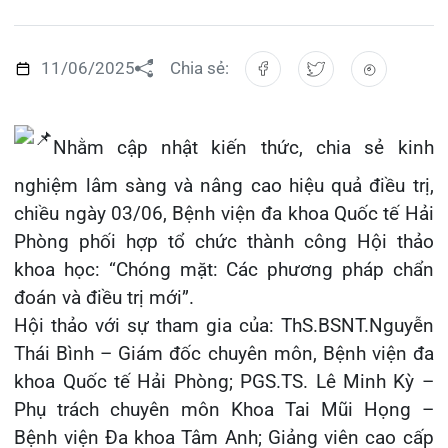
Đào tạo
Chăm sóc toàn diện
Căng tin bệnh viện
Hoạt động
Tạp chí dược lâm sàng
Khoa Nội Soi
Nhằm cập nhật kiến thức, chia sẻ kinh
Đặt hẹn khám
Tin sức khoẻ
Kiến thức y dược
Khoa Tai Mũi Họng
nghiệm lâm sàng và nâng cao hiệu quả điều trị,
Gọi Tổng đài 0225-3955 888
Thông tin thẻ BHYT
Nhịp cầu nhân ái
chiều ngày 03/06, Bệnh viện đa khoa Quốc tế Hải
Khoa Gây Mê hồi sức
Phòng phối hợp tổ chức thành công Hội thảo
Hướng dẫn khám
Tin tuyển dụng
khoa học: “Chóng mặt: Các phương pháp chẩn
Đặt lịch khám
Khoa Xét nghiệm
đoán và điều trị mới”.
Đội ngũ chăm sóc khách hàng
Video
Khoa Dược
Hội thảo với sự tham gia của: ThS.BSNT.Nguyễn
Căm ơn từ người bệnh
Thái Bình – Giám đốc chuyên môn, Bệnh viện đa
Tra cứu kết quả xét nghiệm
Khoa hồi sức Cấp cứu – Hồi sức tích cực
khoa Quốc tế Hải Phòng; PGS.TS. Lê Minh Kỳ –
Phụ trách chuyên môn Khoa Tai Mũi Họng –
Khoa ngoại Tổng hợp
Bệnh viện Đa khoa Tâm Anh; Giảng viên cao cấp
Tra cứu hóa đơn
bộ môn Tai Mũi Họng – Trường Đại học Y Dược
Khoa ngoại Thận Tiết Niệu Nam học
– Đại học Quốc gia Hà Nội; ThS.BS.Vũ Xuân
Khoa ngoại Chấn thương chỉnh hình
Tuyến – Trưởng Khoa Thần Kinh, Đột quỵ – Bệnh
viện Đa khoa quốc tế Hải Phòng cùng 60 y bác sĩ
Khoa Phục hồi chức năng
trong và ngoài thành phố Hải Phòng.
Khoa Tim mạch