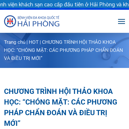
n khách sạn cao cấp đầu tiên ở Hải Phòng và khu vực vùng duyê
Trang chủ
|
HOT
|
CHƯƠNG TRÌNH HỘI THẢO KHOA
Giới thiệu
HỌC: “CHÓNG MẶT: CÁC PHƯƠNG PHÁP CHẨN ĐOÁN
VÀ ĐIỀU TRỊ MỚI”
Dịch vụ
Giới thiệu chung
Chuyên gia
Sơ đồ tổng thể
Khám sức khỏe
CHƯƠNG TRÌNH HỘI THẢO KHOA
Chuyên khoa
Sơ đồ khoa phòng
Dịch vụ tiêm chủng
HỌC: “CHÓNG MẶT: CÁC PHƯƠNG
FLS
Giờ làm việc
Bảo lãnh viện phí
Khoa Khám bệnh
PHÁP CHẨN ĐOÁN VÀ ĐIỀU TRỊ
Khách hàng
Lịch khám bác sĩ Hà Nội
Chạy thận nhân tạo
Khoa Chẩn đoán hình ảnh – Thăm dò chức
MỚI”
năng
Tin tức
Văn bản pháp quy
Lấy mẫu xét nghiệm tại nhà
Lịch khám
Khoa Răng Hàm Mặt
Dược lâm sàng
Phục vụ đồ ăn
Hòm thư góp ý
Tin mới
11/06/2025
Chia sẻ:
Trung tâm Mắt