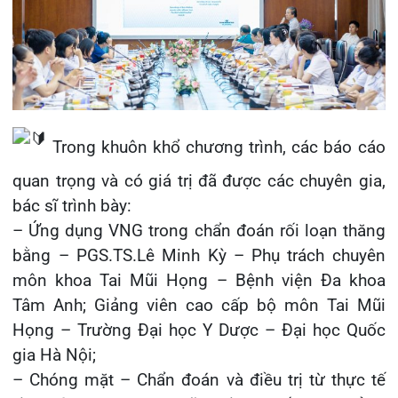
Họng – Trường Đại học Y Dược – Đại học Quốc
gia Hà Nội;
– Chóng mặt – Chẩn đoán và điều trị từ thực tế
lâm sàng – ThS.BS.Vũ Xuân Tuyến – Trưởng
Khoa Thần Kinh, Bệnh viện Đa khoa quốc tế Hải
Phòng.
Hội thảo không chỉ là nơi cập nhật kiến thức
chuyên môn mà còn là diễn đàn khoa học cởi
mở, là dịp để các chuyên gia, bác sĩ và nhân viên
y tế cùng nhau trao đổi về những tiến bộ mới
nhất trong chẩn đoán và điều trị chóng mặt… Với
nội dung phong phú, thiết thực và cập nhật, hội
thảo đã để lại nhiều dấu ấn chuyên môn sâu sắc,
khẳng định vai trò quan trọng trong việc nâng
cao năng lực chuyên môn cho đội ngũ y bác sĩ
nhằm không ngừng nâng cao hiệu quả công tác
khám, chữa bệnh.
Tin mới nhất