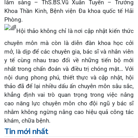
THÔNG BÁO THAY ĐỔI GIỜ LÀM
VIỆC
31/07/2026
TRẢI NGHIỆM Y TẾ CHUẨN QUỐC
TẾ CHẠM ĐẾN TRÁI TI...
28/07/2026
BỆNH VIỆN ĐA KHOA QUỐC TẾ
HẢI PHÒNG THÔNG BÁO T...
27/07/2026
CẢNH BÁO: TỰ Ý SỬ DỤNG
THUỐC NAM, THUỐC BẮC KHÔ...
24/07/2026