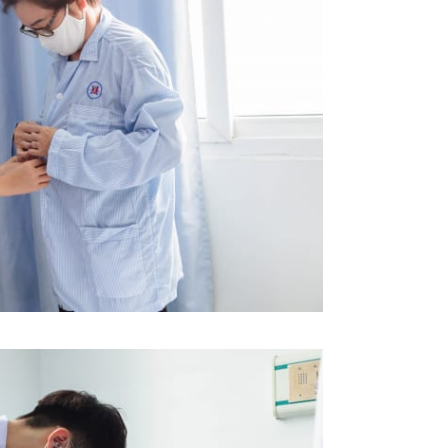
ội tiết – Bệnh nhiệt đới
hớp – Thận tiết niệu – Dị ứng miễn dịch
 – Đột quỵ
 tạo