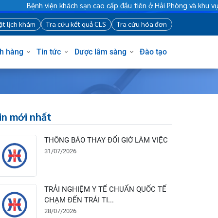
Bệnh viện khách sạn cao cấp đầu tiên ở Hải Phòng và khu vực vù
88
Đặt lịch khám
Tra cứu kết quả CLS
Tra cứu hóa đơn
Khách hàng
Tin tức
Dược lâm sàng
Đào tạo
Tin mới nhất
THÔNG BÁO THAY ĐỔI GIỜ LÀM VIỆC
31/07/2026
TRẢI NGHIỆM Y TẾ CHUẨN QUỐC TẾ
CHẠM ĐẾN TRÁI TI...