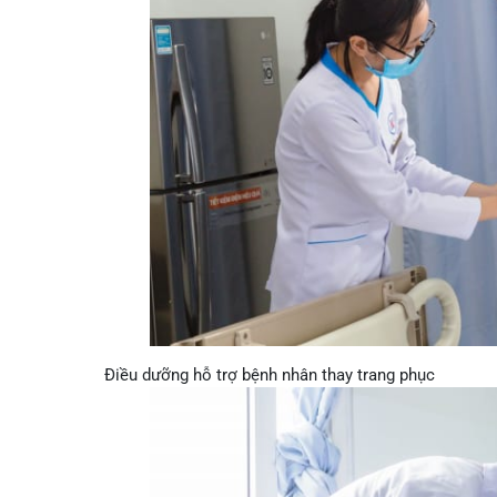
Khoa Tim mạch
Khoa Hô hấp – N
Khoa Cơ xương k
Khoa Tiêu hóa
Khoa Ung Bướu
Khoa Thần kinh
Khoa Thận nhân
Điều dưỡng hỗ trợ bệnh nhân thay trang phục