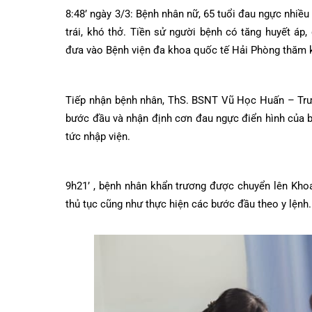
Dược lâm sàng
Phục vụ đồ ăn
Trung tâm Mắt
Hòm thư góp ý
Tin mới
8:48’ ngày 3/3: Bệnh nhân nữ, 65 tuổi đau ngực nh
Đào tạo
Chăm sóc toàn 
Khoa Nội Soi
Căng tin bệnh v
Hoạt động
Tạp chí dược l
trái, khó thở. Tiền sử người bệnh có tăng huyết
đưa vào Bệnh viện đa khoa quốc tế Hải Phòng t
Khoa Tai Mũi H
Đặt hẹn khám
Tin sức khoẻ
Kiến thức y dượ
Gọi Tổng 
Khoa Gây Mê hồ
Thông tin thẻ 
Nhịp cầu nhân á
Tiếp nhận bệnh nhân, ThS. BSNT Vũ Học Huấn 
Khoa Xét nghi
Hướng dẫn kh
Tin tuyển dụng
bước đầu và nhận định cơn đau ngực điển hình củ
Đặt lịch 
Khoa Dược
Đội ngũ chăm s
Video
tức nhập viện.
Khoa hồi sức C
Căm ơn từ ngườ
Tra cứu k
9h21’ , bệnh nhân khẩn trương được chuyển lên
Khoa ngoại Tổn
thủ tục cũng như thực hiện các bước đầu theo y l
Khoa ngoại Thậ
Tra cứu h
Khoa ngoại Chấ
Khoa Phục hồi 