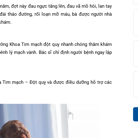
iều năm, đợt này đau ngực tăng lên, đau vã mồ hôi, lan tay
diện
iện
âm sàng
 áp, đái tháo đường, rối loạn mỡ máu, bà được người nhà
hăm khám.
ọng
c
đài 0225-3955 888
i sức
BHYT
i
– Trưởng Khoa Tim mạch đột quỵ nhanh chóng thăm khám
ệm
ám
a bênh lý mạch vành. Bác sĩ chỉ định người bệnh ngay lập
khám
óc khách hàng
ấp cứu – Hồi sức tích cực
i bệnh
ết quả xét nghiệm
 Khoa Tim mạch – Đột quỵ và được điều dưỡng hỗ trợ các
g hợp
ệnh.
n Tiết Niệu Nam học
óa đơn
n thương chỉnh hình
chức năng