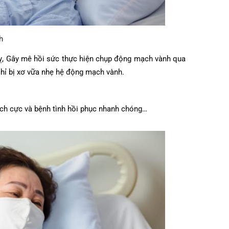
 bệnh
 quỵ, Gây mê hồi sức thực hiện chụp động mạch vành qua
nh chỉ bị xơ vữa nhẹ hệ động mạch vành.
oa tích cực và bệnh tình hồi phục nhanh chóng…