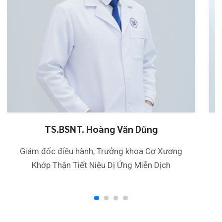
124 Nguyễn Đức Cảnh, Cát Dài Q Lê
Chân, Hải Phòng
0225-3955 888
0225-3951 115