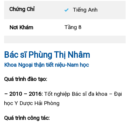
Bác sĩ Phùng Thị Nhâm
Khoa Hô hấp – Nội tiết – Bệnh nhiệt đới
Khoa Ngoại thận tiết niệu-Nam học
Khoa Cơ xương khớp – Thận tiết niệu – Dị
Quá trình đào tạo:
ứng miễn dịch
– 2010 – 2016:
Tốt nghiệp Bác sĩ đa khoa – Đại
Khoa Tiêu hóa
học Y Dược Hải Phòng
Khoa Ung Bướu
Quá trình công tác:
Khoa Thần kinh – Đột quỵ
– 2016 – nay:
Bác sĩ tại khoa Ngoại Tiết niệu –
Khoa Thận nhân tạo
Bệnh viện đa khoa Quốc tế Hải Phòng
Ngôn ngữ:
Tiếng Anh
Chuyên gia khác