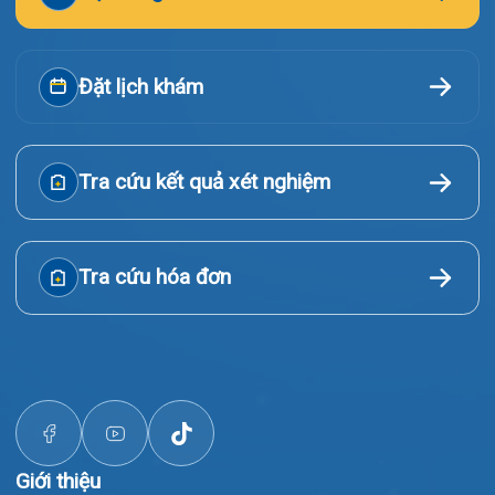
Tin tức
Liên hệ
© Bệnh viện đa khoa Quốc tế Hải Phòng - HIH. All rights
reserved