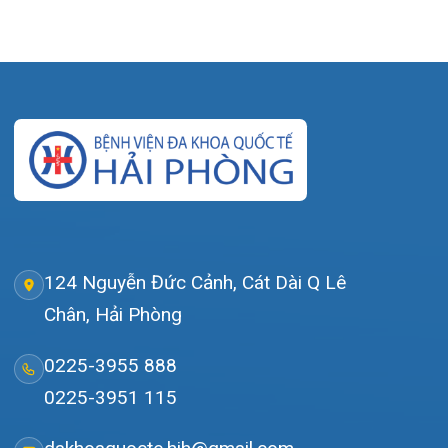
dakhoaquocte.hih@gmail.com
Lịch làm việc:
Khoa Khám bệnh theo yêu cầu:
Thứ 2 – Thứ 6: 06:00 – 20:00
Thứ 7 – Chủ nhật: 06:30 – 16:30
Khoa Khám bệnh: Thứ 2 – Thứ 6
Sáng: 07:00 – 12:00
Chiều: 13:30 – 16:30
Bệnh viện – Khách sạn cao cấp đầu tiên ở
Hải Phòng và khu vực vùng duyên hải Bắc
bộ, quy mô 500 giường bệnh nội trú.
Gọi Tổng đài 0225-3955 888
Đặt lịch khám