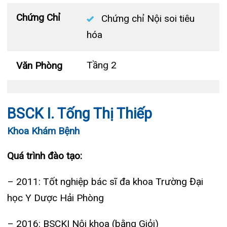
Khoa Hô hấp – Nội tiết – Bệnh nhiệt đới
BSCK I. Tống Thị Thiếp
Khoa Khám Bệnh
Khoa Cơ xương khớp – Thận tiết niệu – Dị
ứng miễn dịch
Quá trình đào tạo:
Khoa Tiêu hóa
– 2011: Tốt nghiệp bác sĩ đa khoa Trường Đại
Khoa Ung Bướu
học Y Dược Hải Phòng
Khoa Thần kinh – Đột quỵ
– 2016: BSCKI Nội khoa (bằng Giỏi)
Khoa Thận nhân tạo
Quá trình công tác:
– 2011-2015: Học tập và làm việc tại Bệnh viện
Bạch Mai
– 2015-nay: Bác sĩ khoa Hồi sức cấp cứu – Bệnh
viện Đa khoa Quốc tế Hải
Phòng