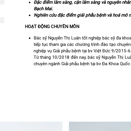
ĐỀ TÀI NGHIÊN CỨU KHOA HỌC
Đặc
điểm lâm sàng, cận lâm sàng
và
nguyê
ội tiết – Bệnh nhiệt đới
Bạch Mai.
hớp – Thận tiết niệu – Dị ứng miễn dịch
Nghiên cứu đặc điểm
giải phẫu bệnh và ho
HOẠT ĐỘNG CHUYÊN MÔN
Bác sỹ Nguyễn Thị Luân tốt nghiệp bác sỹ
tiếp tục tham gia các chương trình đào tạ
 – Đột quỵ
nghiệp vụ Giải phẫu bệnh tại bv Việt Đức 
Từ tháng 10/2018 đến nay, bác sỹ Nguyễn 
 tạo
chuyên ngành Giải phẫu bệnh tại bv Đa Kho