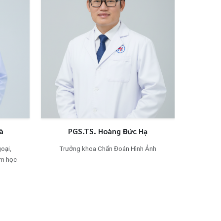
Việt Hà
PGS.TS. Hoàng Đức Hạ
Khối Ngoại,
Trưởng khoa Chẩn Đoán Hình Ảnh
 niệu Nam học