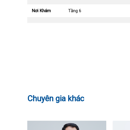
Ngoại ngữ
Tiếng Anh
Khoa Tim mạch
Tiếng Pháp
Khoa Hô hấp – N
Nơi Khám
Tầng 6
Khoa Cơ xương k
Khoa Tiêu hóa
Khoa Ung Bướu
Khoa Thần kinh
Khoa Thận nhân
Chuyên gia khác