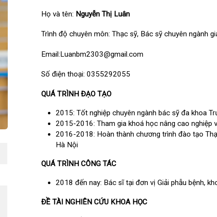
Họ và tên:
Nguyễn Thị
Luân
diện
iện
âm sàng
Trình độ chuyên môn: Thạc sỹ, Bác sỹ chuyên ng
ọng
c
đài 0225-3955 888
Email:Luanbm2303@gmail.com
i sức
BHYT
i
Số điện thoại: 0355292055
ệm
m
khám
QUÁ TRÌNH ĐẠO TẠO
óc khách hàng
2015: Tốt nghiệp chuyên ngành bác sỹ đa k
p cứu – Hồi sức tích cực
i bệnh
ết quả xét nghiệm
2015-2016: Tham gia khoá học nâng cao nghi
g hợp
2016-2018: Hoàn thành chương trình đào t
Hà Nội
n Tiết Niệu Nam học
óa đơn
QUÁ TRÌNH CÔNG TÁC
n thương chỉnh hình
2018 đến nay: Bác sĩ tại đơn vị Giải phẫu 
chức năng