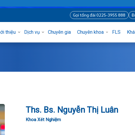
Gọi tổng đài 0225-3955 8
Giới thiệu
Dịch vụ
Chuyên gia
Chuyên khoa
FLS
n
òng
ủng
í
nh
Ths. Bs. Nguyễn Thị Luân
sĩ Hà Nội
 tạo
 hình ảnh – Thăm dò chức năng
Khoa Xét Nghiệm
uy
iệm tại nhà
m Mặt