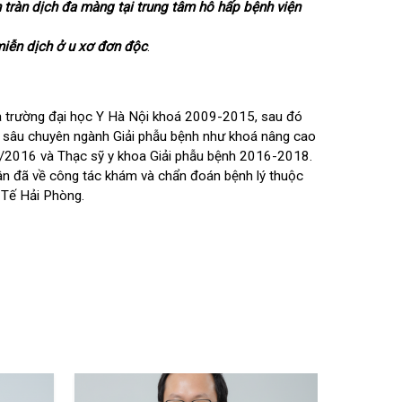
n nhân tràn dịch đa màng tại trung tâm hô hấp bệnh viện
á mô miễn dịch ở u xơ đơn độc
.
 đa khoa trường đại học Y Hà Nội khoá 2009-2015, sau đó
o chuyên sâu chuyên ngành Giải phẫu bệnh như khoá nâng cao
9/2015-6/2016 và Thạc sỹ y khoa Giải phẫu bệnh 2016-2018.
Thị Luân đã về công tác khám và chẩn đoán bệnh lý thuộc
a Quốc Tế Hải Phòng.