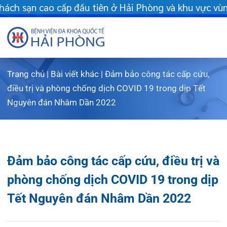
 ở Hải Phòng và khu vực vùng duyên hải Bắc bộ - Khám chữa bệnh
Trang chủ
|
Bài viết khác
|
Đảm bảo công tác cấp cứu,
Giới thiệu
điều trị và phòng chống dịch COVID 19 trong dịp Tết
Nguyên đán Nhâm Dần 2022
Dịch vụ
Giới thiệu chung
Chuyên gia
Sơ đồ tổng thể
Khám sức khỏe
Đảm bảo công tác cấp cứu, điều trị và
Chuyên khoa
Sơ đồ khoa phòng
Dịch vụ tiêm chủng
phòng chống dịch COVID 19 trong dịp
FLS
Giờ làm việc
Bảo lãnh viện phí
Khoa Khám bệnh
Tết Nguyên đán Nhâm Dần 2022
Khách hàng
Lịch khám bác sĩ Hà Nội
Chạy thận nhân tạo
Khoa Chẩn đoán hình ảnh – Thăm dò chức năng
Tin tức
Văn bản pháp quy
Lấy mẫu xét nghiệm tại nhà
Khoa Răng Hàm Mặt
Lịch khám
02/02/2022
Chia sẻ:
Dược lâm sàng
Phục vụ đồ ăn
Trung tâm Mắt
Hòm thư góp ý
Tin mới