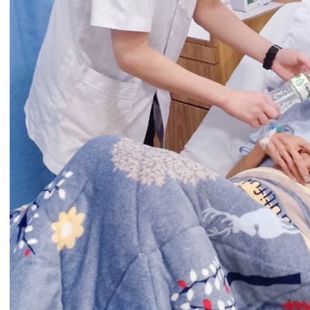
Đặc biệt, để đáp ứng công tác phòng chống dịch
bệnh trong dịp Tết Nguyên đán, nhất là dịch bệnh
COVID-19, khu vực nơi đăng ký lấy mẫu SARS
COV2 của Bệnh viện đa khoa Quốc tế Hải Phòng
vẫn hoạt động xuyên suốt trong các ngày Tết.
Bệnh viện cũng đã bố trí và lập danh sách nhân
sự sẵn sàng tiếp nhận và triển khai các công tác
phòng chống dịch. Phân công nhân sự trực dịch
24/24 trong thời gian nghỉ Tết để theo dõi, báo
cáo ngay khi có dịch bệnh xảy ra. Bên cạnh đó,
chuẩn bị, dự trữ đầy đủ vật tư, hóa chất, thiết bị
đảm bảo đáp ứng nhu cầu chống dịch.