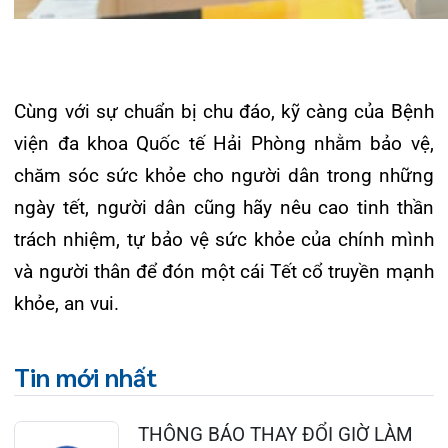
124 Nguyễn Đức Cảnh, Cát Dài Q Lê
Chân, Hải Phòng
0225-3955 888
0225-3951 115
dakhoaquocte.hih@gmail.com
Lịch làm việc:
Khoa Khám bệnh theo yêu cầu:
Thứ 2 – Thứ 6: 06:00 – 20:00