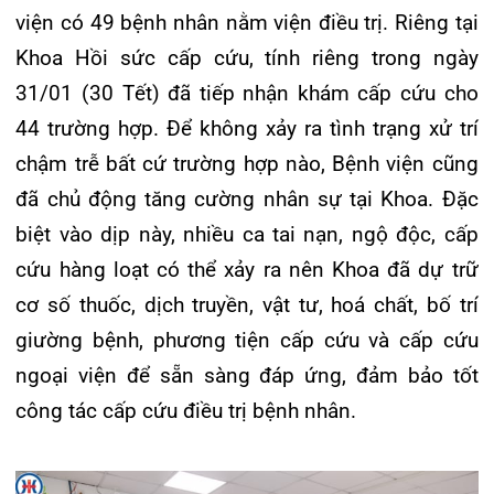
đã chủ động tăng cường nhân sự tại Khoa. Đặc
Khoa Hô hấp – Nội tiết – Bệnh nhiệt đới
biệt vào dịp này, nhiều ca tai nạn, ngộ độc, cấp
Khoa Cơ xương khớp – Thận tiết niệu – Dị ứng miễn dịch
cứu hàng loạt có thể xảy ra nên Khoa đã dự trữ
cơ số thuốc, dịch truyền, vật tư, hoá chất, bố trí
Khoa Tiêu hóa
giường bệnh, phương tiện cấp cứu và cấp cứu
Khoa Ung Bướu
ngoại viện để sẵn sàng đáp ứng, đảm bảo tốt
công tác cấp cứu điều trị bệnh nhân.
Khoa Thần kinh – Đột quỵ
Khoa Thận nhân tạo