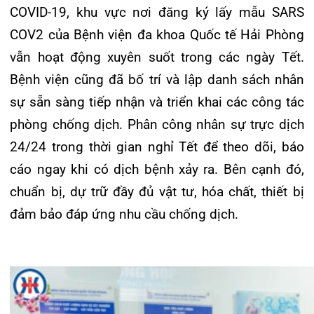
Cùng với sự chuẩn bị chu đáo, kỹ càng của Bệnh
viện đa khoa Quốc tế Hải Phòng nhằm bảo vệ,
chăm sóc sức khỏe cho người dân trong những
ngày tết, người dân cũng hãy nêu cao tinh thần
trách nhiệm, tự bảo vệ sức khỏe của chính mình
và người thân để đón một cái Tết cổ truyền mạnh
khỏe, an vui.
Tin mới nhất
THÔNG BÁO THAY ĐỔI GIỜ LÀM
VIỆC
31/07/2026
TRẢI NGHIỆM Y TẾ CHUẨN QUỐC
TẾ CHẠM ĐẾN TRÁI TI...
28/07/2026