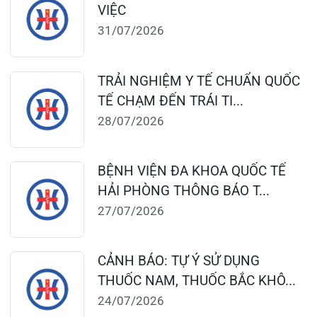
Thứ 7 – Chủ nhật: 06:30 – 16:30
Khoa Khám bệnh: Thứ 2 – Thứ 6
Sáng: 07:00 – 12:00
Chiều: 13:30 – 16:30
Bệnh viện – Khách sạn cao cấp đầu tiên ở
Hải Phòng và khu vực vùng duyên hải Bắc
bộ, quy mô 500 giường bệnh nội trú.
Gọi Tổng đài 0225-3955 888
Đặt lịch khám
Tra cứu kết quả xét nghiệm