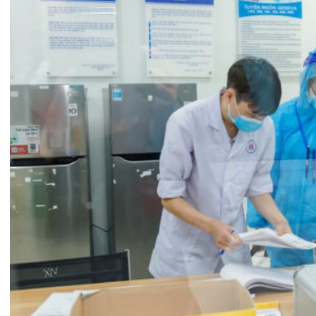
BỆNH VIỆN ĐA KHOA QUỐC TẾ
HẢI PHÒNG THÔNG BÁO T...
27/07/2026
CẢNH BÁO: TỰ Ý SỬ DỤNG
THUỐC NAM, THUỐC BẮC KHÔ...
24/07/2026
TỔNG QUAN VỀ BỆNH LÝ THOÁI
HÓA KHỚP VÀ CƠ SỞ SI...
23/07/2026
Đặt lịch khám