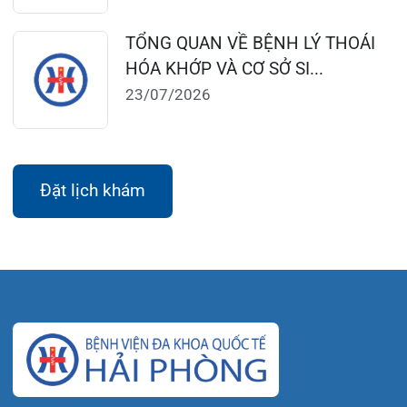
Tra cứu hóa đơn
Giới thiệu
Lịch khám
Hướng dẫn khám
Văn bản pháp quy
Video
Tin tức
Liên hệ