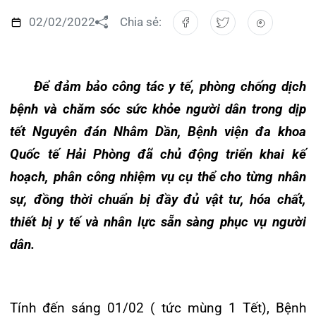
Đào tạo
Chăm sóc toàn diện
Khoa Nội Soi
Căng tin bệnh viện
Hoạt động
Tạp chí dược lâm sàng
Để đảm bảo công tác y tế, phòng chống dịch
bệnh và chăm sóc sức khỏe người dân trong dịp
Khoa Tai Mũi Họng
Đặt hẹn khám
Tin sức khoẻ
Kiến thức y dược
tết Nguyên đán Nhâm Dần, Bệnh viện đa khoa
Gọi Tổng đài 0225-3955 888
Khoa Gây Mê hồi sức
Thông tin thẻ BHYT
Nhịp cầu nhân ái
Quốc tế Hải Phòng đã chủ động triển khai kế
hoạch, phân công nhiệm vụ cụ thể cho từng nhân
Khoa Xét nghiệm
Hướng dẫn khám
Tin tuyển dụng
Đặt lịch khám
sự, đồng thời chuẩn bị đầy đủ vật tư, hóa chất,
Khoa Dược
Đội ngũ chăm sóc khách hàng
Video
thiết bị y tế và nhân lực sẵn sàng phục vụ người
dân.
Khoa hồi sức Cấp cứu – Hồi sức tích cực
Căm ơn từ người bệnh
Tra cứu kết quả xét nghiệm
Khoa ngoại Tổng hợp
Tính đến sáng 01/02 ( tức mùng 1 Tết), Bệnh
Khoa ngoại Thận Tiết Niệu Nam học
Tra cứu hóa đơn
viện có 49 bệnh nhân nằm viện điều trị. Riêng tại
Khoa ngoại Chấn thương chỉnh hình
Khoa Hồi sức cấp cứu, tính riêng trong ngày
31/01 (30 Tết) đã tiếp nhận khám cấp cứu cho
Khoa Phục hồi chức năng
44 trường hợp. Để không xảy ra tình trạng xử trí
Khoa Tim mạch
chậm trễ bất cứ trường hợp nào, Bệnh viện cũng