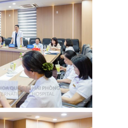
h để tiếp tục duy trì hiệu lực công nhận. Việc đánh giá giám
n ISO 15189:2012 nhằm củng cố, hoàn chỉnh các quy trình
kết quả xét nghiệm chính xác, kịp thời, hỗ trợ công tác
tin cho khách hàng đến khám, chữa bệnh tại Bệnh viện đa