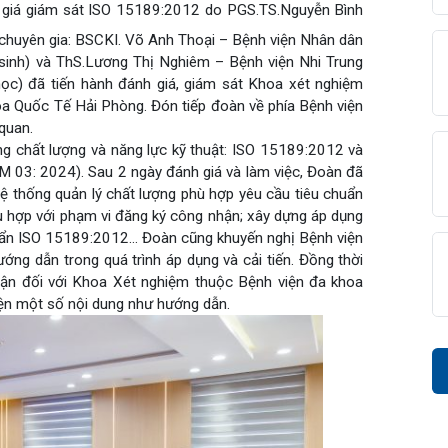
ánh giá giám sát ISO 15189:2012 do PGS.TS.Nguyễn Bình
hai chuyên gia: BSCKI. Võ Anh Thoại – Bệnh viện Nhân dân
diện
iện
âm sàng
 Hóa sinh) và ThS.Lương Thị Nghiêm – Bệnh viện Nhi Trung
ọng
c
ết học) đã tiến hành đánh giá, giám sát Khoa xét nghiệm
 khoa Quốc Tế Hải Phòng. Đón tiếp đoàn về phía Bệnh viện
đài 0225-3955 888
i sức
BHYT
i
ên quan.
 thống chất lượng và năng lực kỹ thuật: ISO 15189:2012 và
ệm
m
(ARM 03: 2024). Sau 2 ngày đánh giá và làm việc, Đoàn đã
khám
ng hệ thống quản lý chất lượng phù hợp yêu cầu tiêu chuẩn
óc khách hàng
phù hợp với phạm vi đăng ký công nhận; xây dựng áp dụng
p cứu – Hồi sức tích cực
i bệnh
u chuẩn ISO 15189:2012… Đoàn cũng khuyến nghị Bệnh viện
ết quả xét nghiệm
o hướng dẫn trong quá trình áp dụng và cải tiến. Đồng thời
g hợp
nhận đối với Khoa Xét nghiệm thuộc Bệnh viện đa khoa
n thiện một số nội dung như hướng dẫn.
n Tiết Niệu Nam học
óa đơn
n thương chỉnh hình
chức năng