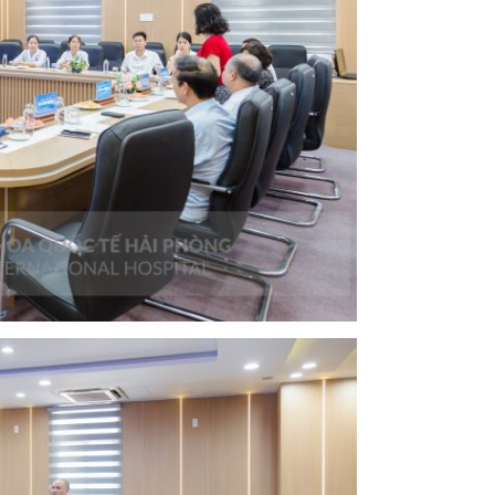
ội tiết – Bệnh nhiệt đới
hớp – Thận tiết niệu – Dị ứng miễn dịch
 – Đột quỵ
 tạo