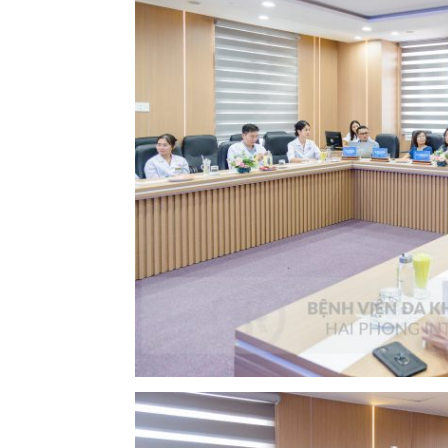
các quy định của Tiêu chí, hoàn chỉnh các quy trìn
sát Hệ thống quản lý chất lượng theo tiêu chuẩ
để công tác xét nghiệm đạt chất lượng, đảm bảo 
khám, điều trị, phục vụ nhân dân, đem lại niềm 
khoa Quốc tế Hải Phòng.