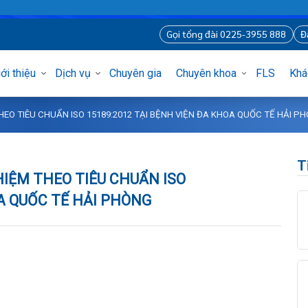
B
Gọi tổng đài 0225-3955 8
Giới thiệu
Dịch vụ
Chuyên gia
Chuyên khoa
FLS
M THEO TIÊU CHUẨN ISO 15189:2012 TẠI BỆNH VIỆN ĐA KHOA QUỐC TẾ
GHIỆM THEO TIÊU CHUẨN ISO
KHOA QUỐC TẾ HẢI PHÒNG
òng
ủng
í
nh
sĩ Hà Nội
 tạo
 hình ảnh – Thăm dò chức năng
uy
iệm tại nhà
m Mặt