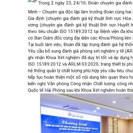
Dược lâm sàng
Phục vụ đồ ăn
Trung tâm Mắt
Hòm thư góp ý
Tin mới
Trong 2 ngày 23, 24/10; Đoàn chuyên gia đ
Minh – Chuyên gia độc lập làm trưởng đoàn cùng 
Đào tạo
Chăm sóc toàn 
Khoa Nội Soi
Căng tin bệnh v
Hoạt động
Tạp chí dược l
Gia định (chuyên gia đánh giá kỹ thuật lĩnh vực
Khoa Tai Mũi H
Đặt hẹn khám
Tin sức khoẻ
Kiến thức y dượ
ương (chuyên gia đánh giá kỹ thuật lĩnh vực Huy
theo tiêu chuẩn ISO 15189:2012 tại Bệnh viện đa
Gọi Tổng 
Khoa Gây Mê hồ
Thông tin thẻ 
Nhịp cầu nhân á
có Ban Giám đốc cùng đại diện các Khoa/Phòng li
Tại buổi làm việc, Đoàn đã tập trung đánh giá hệ
Khoa Xét nghi
Hướng dẫn khá
Tin tuyển dụng
Yêu cầu bổ sung đánh giá phòng xét nghiệm y tế 
Đặt lịch 
ghi nhận Khoa Xét nghiệm đã duy trì tốt và áp dụ
Khoa Dược
Đội ngũ chăm s
Video
ISO 15189:2012 và ARLM 03:2020, trang thiết bị 
Khoa hồi sức Cấ
Căm ơn từ ngườ
hệ thống quản lý chất lượng phù hợp yêu cầu tiê
Tra cứu k
tiếp tục hoàn thiện một số nội dung liên quan the
Khoa ngoại Tổn
kiến nghị Văn phòng Công nhận Chất lượng công 
Quốc tế Hải Phòng sau khi Khoa Xét nghiệm hoà
Khoa ngoại Thậ
Tra cứu h
Khoa ngoại Chấ
Khoa Phục hồi 