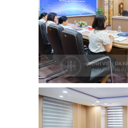
Khoa Tim mạch
Khoa Hô hấp – N
Khoa Cơ xương k
Khoa Tiêu hóa
Khoa Ung Bướu
Khoa Thần kinh
Khoa Thận nhân