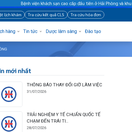
ệnh viện khách sạn cao cấp đầu tiên ở Hải Phòng và khu vực vùn
88
Đặt lịch khám
Tra cứu kết quả CLS
Tra cứu hóa đơn
Khách hàng
Tin tức
Dược lâm sàng
Đào tạo
 HẢI PHÒNG
Tin mới nhất
THÔNG BÁO THAY ĐỔI GIỜ LÀM VIỆC
31/07/2026
TRẢI NGHIỆM Y TẾ CHUẨN QUỐC TẾ
CHẠM ĐẾN TRÁI TI...