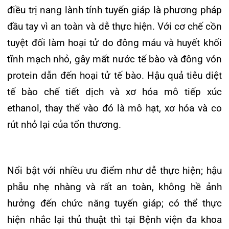
Nổi bật với nhiều ưu điểm như dễ thực hiện; hậu
phẫu nhẹ nhàng và rất an toàn, không hề ảnh
hưởng đến chức năng tuyến giáp; có thể thực
hiện nhắc lại thủ thuật thì tại Bệnh viện đa khoa
quốc tế Hải Phòng, phương pháp tiêm cồn tuyệt
đối dưới hướng dẫn siêu âm đã được thực hiện
thường quy và đem lại hiệu quả điều trị cao cho
người bệnh. Từ khi triển khai thực hiện cho đến
nay, Bệnh viện đa khoa quốc tế Hải Phòng đã tiếp
nhận và điều trị cho gần trăm ca nang tuyến giáp
bằng phương pháp này. Kết quả điều trị ghi nhận
đều rất khả quan, với nang đơn thuần cho hiệu
quả rất cao; nang nhỏ < 5ml cho tỉ lệ thành công
100% và nang lớn thì hiệu quả thấp hơn.