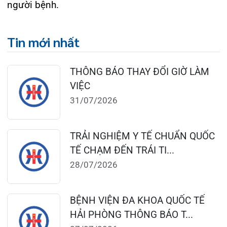
124 Nguyễn Đức Cảnh, Cát Dài Q Lê
Chân, Hải Phòng
0225-3955 888
0225-3951 115
dakhoaquocte.hih@gmail.com
Lịch làm việc:
Khoa Khám bệnh theo yêu cầu:
Thứ 2 – Thứ 6: 06:00 – 20:00
Thứ 7 – Chủ nhật: 06:30 – 16:30