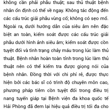
BỆNH VIỆN ĐA KHOA QUỐC TẾ
HẢI PHÒNG THÔNG BÁO T...
27/07/2026
CẢNH BÁO: TỰ Ý SỬ DỤNG
THUỐC NAM, THUỐC BẮC KHÔ...
24/07/2026
TỔNG QUAN VỀ BỆNH LÝ THOÁI
HÓA KHỚP VÀ CƠ SỞ SI...
23/07/2026
Đặt lịch khám