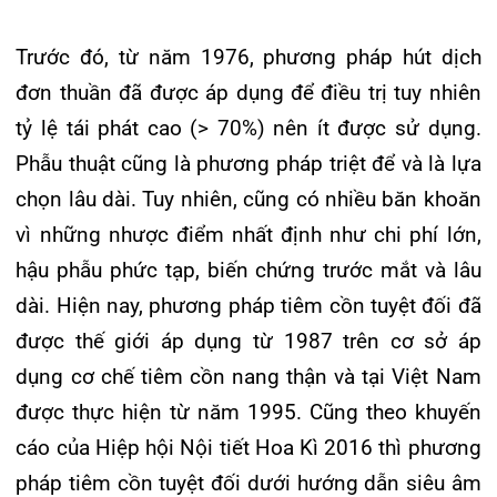
chọn lâu dài. Tuy nhiên, cũng có nhiều băn khoăn
Khoa Hô hấp – Nội tiết – Bệnh nhiệt đới
vì những nhược điểm nhất định như chi phí lớn,
Khoa Cơ xương khớp – Thận tiết niệu – Dị ứng miễn dịch
hậu phẫu phức tạp, biến chứng trước mắt và lâu
dài. Hiện nay, phương pháp tiêm cồn tuyệt đối đã
Khoa Tiêu hóa
được thế giới áp dụng từ 1987 trên cơ sở áp
Khoa Ung Bướu
dụng cơ chế tiêm cồn nang thận và tại Việt Nam
được thực hiện từ năm 1995. Cũng theo khuyến
Khoa Thần kinh – Đột quỵ
cáo của Hiệp hội Nội tiết Hoa Kì 2016 thì phương
Khoa Thận nhân tạo
pháp tiêm cồn tuyệt đối dưới hướng dẫn siêu âm
điều trị nang lành tính tuyến giáp là phương pháp
đầu tay vì an toàn và dễ thực hiện. Với cơ chế cồn
tuyệt đối làm hoại tử do đông máu và huyết khối
tĩnh mạch nhỏ, gây mất nước tế bào và đông vón
protein dẫn đến hoại tử tế bào. Hậu quả tiêu diệt
tế bào chế tiết dịch và xơ hóa mô tiếp xúc
ethanol, thay thế vào đó là mô hạt, xơ hóa và co
rút nhỏ lại của tổn thương.