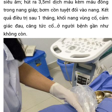
Với phương pháp tiêm cồn tuyệt đối trong điều trị
nang tuyến giáp được thực hiện tại bệnh viện đa
khoa quốc tế Hải Phòng sẽ giúp người bệnh
không cần phải phẫu thuật; sau thủ thuật bệnh
nhân ổn định có thể về ngay. Không tác động đến
các cấu trúc giải phẫu vùng cổ; không có sẹo mổ.
Ngoài ra, dưới hướng dẫn của siêu âm nên đặc
biệt an toàn, kiểm soát được các cấu trúc giải
phẫu dưới hình ảnh siêu âm; kiểm soát được cồn
tuyệt đối và tình trạng chảy máu trong lúc làm thủ
thuật. Bệnh nhân hoàn toàn tỉnh trong lúc làm thủ
thuật nên có thể kiểm tra được giọng nói của