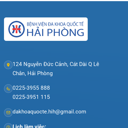
Tra cứu hóa đơn
Giới thiệu
Lịch khám
Hướng dẫn khám
Văn bản pháp quy
Video
Tin tức
Liên hệ