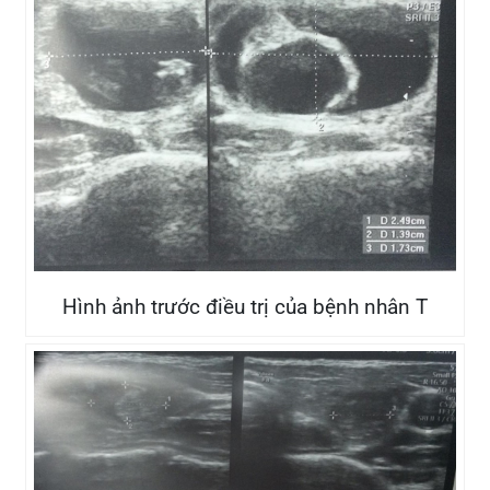
Hình ảnh sau điều trị 1 tháng của bệnh nhân T
Điển hình ở bệnh nhân Đỗ Phương T, 15 tuổi gặp
tình trạng đau, căng tức cổ đến khám tại Bệnh
viện đa khoa quốc tế Hải Phòng. Qua thăm khám
và hình ảnh siêu âm cho thấy, bệnh nhân có nang
xuất huyết thùy trái; kích thước: 20x14x17mm~
3ml. Bệnh nhân được thực hiện phương pháp hút
dịch và tiêm Ethanol tuyệt đối dưới hướng dẫn
siêu âm; hút ra 3,5ml dịch máu kèm máu đông
trong nang giáp;
bơm cồn tuyệt đối vào nang. Kết
quả điều trị sau 1 tháng, khối nang vùng cổ, cảm