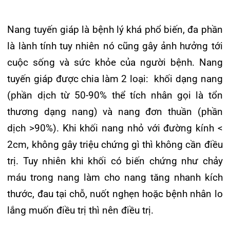
là lành tính tuy nhiên nó cũng gây ảnh hưởng tới
Đào tạo
Chăm sóc toàn diện
Khoa Nội Soi
Căng tin bệnh viện
Hoạt động
Tạp chí dược lâm sàng
cuộc sống và sức khỏe của người bệnh. Nang
tuyến giáp được chia làm 2 loại: khối dạng nang
Khoa Tai Mũi Họng
Đặt hẹn khám
Tin sức khoẻ
Kiến thức y dược
(phần dịch từ 50-90% thể tích nhân gọi là tổn
Gọi Tổng đài 0225-3955 888
Khoa Gây Mê hồi sức
Thông tin thẻ BHYT
Nhịp cầu nhân ái
thương dạng nang) và nang đơn thuần (phần
dịch >90%). Khi khối nang nhỏ với đường kính <
Khoa Xét nghiệm
Hướng dẫn khám
Tin tuyển dụng
Đặt lịch khám
2cm, không gây triệu chứng gì thì không cần điều
Khoa Dược
Đội ngũ chăm sóc khách hàng
Video
trị. Tuy nhiên khi khối có biến chứng như chảy
máu trong nang làm cho nang tăng nhanh kích
Khoa hồi sức Cấp cứu – Hồi sức tích cực
Căm ơn từ người bệnh
Tra cứu kết quả xét nghiệm
thước, đau tại chỗ, nuốt nghẹn hoặc bệnh nhân lo
Khoa ngoại Tổng hợp
lắng muốn điều trị thì nên điều trị.
Khoa ngoại Thận Tiết Niệu Nam học
Tra cứu hóa đơn
Khoa ngoại Chấn thương chỉnh hình
Trước đó, từ năm 1976, phương pháp hút dịch
đơn thuần đã được áp dụng để điều trị tuy nhiên
Khoa Phục hồi chức năng
tỷ lệ tái phát cao (> 70%) nên ít được sử dụng.
Khoa Tim mạch
Phẫu thuật cũng là phương pháp triệt để và là lựa