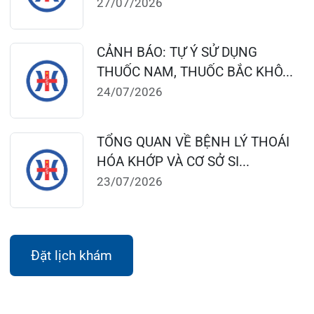
Khoa Khám bệnh: Thứ 2 – Thứ 6
Sáng: 07:00 – 12:00
Chiều: 13:30 – 16:30
Bệnh viện – Khách sạn cao cấp đầu tiên ở
Hải Phòng và khu vực vùng duyên hải Bắc
bộ, quy mô 500 giường bệnh nội trú.
Gọi Tổng đài 0225-3955 888
Đặt lịch khám
Tra cứu kết quả xét nghiệm