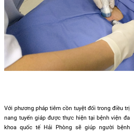
bệnh nhân. Đồng thời với chi phí rẻ, được thực
hiện bởi các bác sĩ có trình độ chuyên môn cao,
phương pháp tiêm cồn tuyệt đối trong điều trị
nang tuyến giáp tại Bệnh viện đa khoa quốc tế
Hải Phòng đã đem lại hiệu quả điều trị tối đa cho
người bệnh.
Tin mới nhất
THÔNG BÁO THAY ĐỔI GIỜ LÀM
VIỆC
31/07/2026
TRẢI NGHIỆM Y TẾ CHUẨN QUỐC
TẾ CHẠM ĐẾN TRÁI TI...
28/07/2026