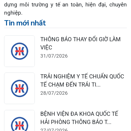
124 Nguyễn Đức Cảnh, Cát Dài Q Lê
Chân, Hải Phòng
0225-3955 888
0225-3951 115
dakhoaquocte.hih@gmail.com
Lịch làm việc: