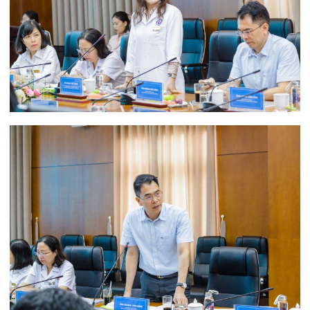
Qua kiểm tra, đánh giá, Bệnh viện Đa khoa Quốc
tế Hải Phòng và Bệnh viện Quốc tế Sản Nhi Hải
Phòng đã thực hiện tốt các quy định chuyên môn,
chính sách, pháp luật bảo hiểm y tế, đẩy mạnh
chuyển đổi số y tế, cài đặt sổ sức khỏe điện tử
trên VneID, duy trì hệ thống xử lý nước thải y tế,
bảo vệ môi trường, quản lý thuốc gây nghiện,
hướng thần, thuốc tiền chất. Đoàn đề nghị hai
Bệnh viện tiếp tục phát huy kết quả đạt được, tiếp
tục hoàn thiện, nâng cao chất lượng chuyên môn,
cải tiến quy trình phục vụ, tăng cường khảo sát và
tiếp nhận ý kiến phản hồi của người bệnh, nhân
viên y tế hướng tới xây dựng môi trường khám
chữa bệnh an toàn, thân thiện và lấy người bệnh
làm trung tâm.