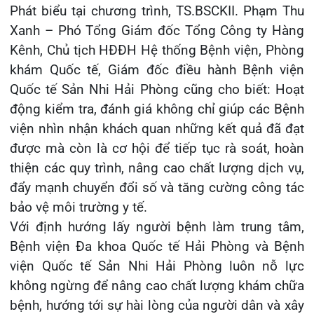
TẾ CHẠM ĐẾN TRÁI TI...
28/07/2026
BỆNH VIỆN ĐA KHOA QUỐC TẾ
HẢI PHÒNG THÔNG BÁO T...
27/07/2026
CẢNH BÁO: TỰ Ý SỬ DỤNG
THUỐC NAM, THUỐC BẮC KHÔ...
24/07/2026
TỔNG QUAN VỀ BỆNH LÝ THOÁI
HÓA KHỚP VÀ CƠ SỞ SI...
23/07/2026
Đặt lịch khám