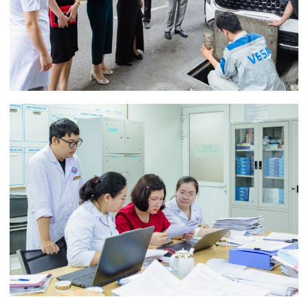
viện nhìn nhận khách quan những kết quả đã đạt
được mà còn là cơ hội để tiếp tục rà soát, hoàn
thiện các quy trình, nâng cao chất lượng dịch vụ,
đẩy mạnh chuyển đổi số và tăng cường công tác
bảo vệ môi trường y tế.
Với định hướng lấy người bệnh làm trung tâm,
Bệnh viện Đa khoa Quốc tế Hải Phòng và Bệnh
viện Quốc tế Sản Nhi Hải Phòng luôn nỗ lực
không ngừng để nâng cao chất lượng khám chữa
bệnh, hướng tới sự hài lòng của người dân và xây
dựng môi trường y tế an toàn, hiện đại, chuyên
nghiệp.
Tin mới nhất
THÔNG BÁO THAY ĐỔI GIỜ LÀM
VIỆC
31/07/2026
TRẢI NGHIỆM Y TẾ CHUẨN QUỐC