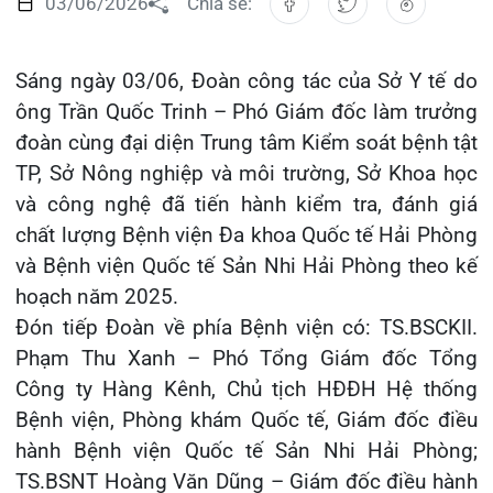
ông Trần Quốc Trinh – Phó Giám đốc làm trưởng
Đào tạo
Chăm sóc toàn diện
Căng tin bệnh viện
Hoạt động
Tạp chí dược lâm sàng
đoàn cùng đại diện Trung tâm Kiểm soát bệnh tật
Khoa Nội Soi
TP, Sở Nông nghiệp và môi trường, Sở Khoa học
Đặt hẹn khám
Tin sức khoẻ
Kiến thức y dược
Khoa Tai Mũi Họng
và công nghệ đã tiến hành kiểm tra, đánh giá
Gọi Tổng đài 0225-3955 888
Thông tin thẻ BHYT
Nhịp cầu nhân ái
chất lượng Bệnh viện Đa khoa Quốc tế Hải Phòng
Khoa Gây Mê hồi sức
và Bệnh viện Quốc tế Sản Nhi Hải Phòng theo kế
Hướng dẫn khám
Tin tuyển dụng
hoạch năm 2025.
Đặt lịch khám
Khoa Xét nghiệm
Đón tiếp Đoàn về phía Bệnh viện có: TS.BSCKII.
Đội ngũ chăm sóc khách hàng
Video
Phạm Thu Xanh – Phó Tổng Giám đốc Tổng
Khoa Dược
Căm ơn từ người bệnh
Công ty Hàng Kênh, Chủ tịch HĐĐH Hệ thống
Tra cứu kết quả xét nghiệm
Khoa hồi sức Cấp cứu – Hồi sức tích cực
Bệnh viện, Phòng khám Quốc tế, Giám đốc điều
hành Bệnh viện Quốc tế Sản Nhi Hải Phòng;
Khoa ngoại Tổng hợp
TS.BSNT Hoàng Văn Dũng – Giám đốc điều hành
Tra cứu hóa đơn
Bệnh viện Đa khoa Quốc tế Hải Phòng cùng đại
Khoa ngoại Thận Tiết Niệu Nam học
diện lãnh đạo các Khoa/Phòng liên quan thuộc
Khoa ngoại Chấn thương chỉnh hình
hai Bệnh viện.
Tại buổi làm việc, hai Bệnh viện đã trình bày Báo
Khoa Phục hồi chức năng
cáo tóm tắt hoạt động và kết quả tự đánh giá
chất lượng Bệnh viện năm 2025. Sau khi lắng
Khoa Tim mạch