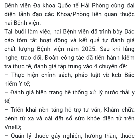
nghe, trao đổi, Đoàn công tác đã tiến hành kiểm
tra thực tế, đánh giá tập trung vào 4 chuyên đề:
Khoa Hô hấp – Nội tiết – Bệnh nhiệt đới
– Thực hiện chính sách, pháp luật về kcb Bảo
Khoa Cơ xương khớp – Thận tiết niệu – Dị
hiểm Y tế;
ứng miễn dịch
– Đánh giá hiện trạng hệ thống xử lý nước thải y
tế;
Khoa Tiêu hóa
– Triển khai nền tảng hỗ trợ tư vấn, Khám chữa
bệnh từ xa và cài đặt sổ sức khỏe điện tử trên
Khoa Ung Bướu
VneID;
Khoa Thần kinh – Đột quỵ
– Quản lý thuốc gây nghiện, hướng thần, thuốc
tiền chất.
Khoa Thận nhân tạo