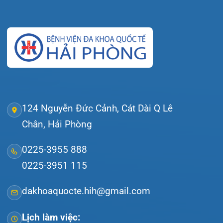
Tra cứu kết quả xét nghiệm
Tra cứu hóa đơn
Giới thiệu
Lịch khám
Hướng dẫn khám
Văn bản pháp quy
Video
Tin tức