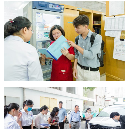
Phát biểu tại chương trình, TS.BSCKII. Phạm Thu
Xanh – Phó Tổng Giám đốc Tổng Công ty Hàng
Kênh, Chủ tịch HĐĐH Hệ thống Bệnh viện, Phòng
khám Quốc tế, Giám đốc điều hành Bệnh viện
Quốc tế Sản Nhi Hải Phòng cũng cho biết: Hoạt
động kiểm tra, đánh giá không chỉ giúp các Bệnh