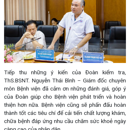
Tin mới nhất
THÔNG BÁO THAY ĐỔI GIỜ LÀM
VIỆC
31/07/2026
TRẢI NGHIỆM Y TẾ CHUẨN QUỐC
TẾ CHẠM ĐẾN TRÁI TI...
28/07/2026
BỆNH VIỆN ĐA KHOA QUỐC TẾ
HẢI PHÒNG THÔNG BÁO T...
27/07/2026
CẢNH BÁO: TỰ Ý SỬ DỤNG
THUỐC NAM, THUỐC BẮC KHÔ...
24/07/2026