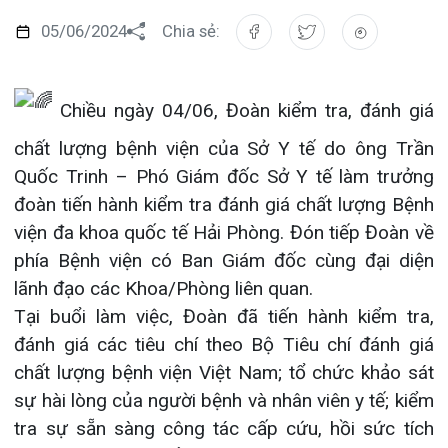
Đào tạo
Chăm sóc toàn diện
Căng tin bệnh viện
Hoạt động
Tạp chí dược lâm sàng
Chiều ngày 04/06, Đoàn kiểm tra, đánh giá
Khoa Nội Soi
chất lượng bệnh viện của Sở Y tế do ông Trần
Đặt hẹn khám
Tin sức khoẻ
Kiến thức y dược
Quốc Trinh – Phó Giám đốc Sở Y tế làm trưởng
Khoa Tai Mũi Họng
Gọi Tổng đài 0225-3955 888
đoàn tiến hành kiểm tra đánh giá chất lượng Bệnh
Thông tin thẻ BHYT
Nhịp cầu nhân ái
Khoa Gây Mê hồi sức
viện đa khoa quốc tế Hải Phòng. Đón tiếp Đoàn về
Hướng dẫn khám
Tin tuyển dụng
phía Bệnh viện có Ban Giám đốc cùng đại diện
Đặt lịch khám
Khoa Xét nghiệm
lãnh đạo các Khoa/Phòng liên quan.
Đội ngũ chăm sóc khách hàng
Video
Tại buổi làm việc, Đoàn đã tiến hành kiểm tra,
Khoa Dược
đánh giá các tiêu chí theo Bộ Tiêu chí đánh giá
Căm ơn từ người bệnh
Tra cứu kết quả xét nghiệm
chất lượng bệnh viện Việt Nam; tổ chức khảo sát
Khoa hồi sức Cấp cứu – Hồi sức tích cực
sự hài lòng của người bệnh và nhân viên y tế; kiểm
Khoa ngoại Tổng hợp
tra sự sẵn sàng công tác cấp cứu, hồi sức tích
Tra cứu hóa đơn
cực người bệnh; kiểm tra tình hình áp dụng CNTT
Khoa ngoại Thận Tiết Niệu Nam học
trong cải cách hành chính, nâng cao chất lượng
khám chữa bệnh; kiểm tra việc phản hồi một số
Khoa ngoại Chấn thương chỉnh hình
văn bản phục vụ công tác quản lý nhà nước.
Khoa Phục hồi chức năng
Khoa Tim mạch