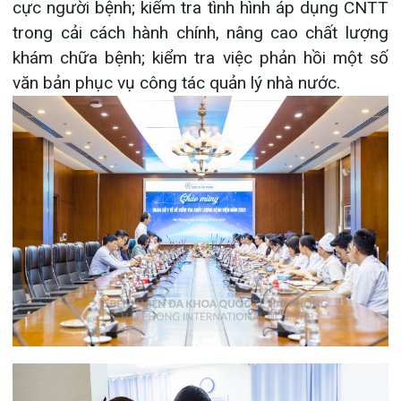
Khoa Hô hấp – Nội tiết – Bệnh nhiệt đới
Khoa Cơ xương khớp – Thận tiết niệu – Dị
ứng miễn dịch
Khoa Tiêu hóa
Khoa Ung Bướu
Khoa Thần kinh – Đột quỵ
Khoa Thận nhân tạo