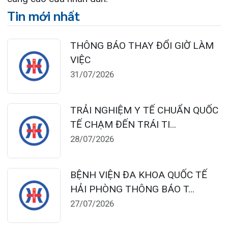
TỔNG QUAN VỀ BỆNH LÝ THOÁI
HÓA KHỚP VÀ CƠ SỞ SI...
23/07/2026
Đặt lịch khám
124 Nguyễn Đức Cảnh, Cát Dài Q Lê