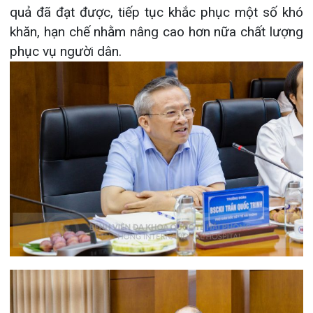
Tiếp thu những ý kiến của Đoàn kiểm tra,
ThS.BSNT. Nguyễn Thái Bình – Giám đốc chuyên
môn Bệnh viện đã cảm ơn những đánh giá, góp ý
của Đoàn giúp cho Bệnh viện phát triển và hoàn
thiện hơn nữa. Bệnh viện cũng sẽ phấn đấu hoàn
thành tốt các tiêu chí để cải tiến chất lượng khám,
chữa bệnh đáp ứng nhu cầu chăm sức khoẻ ngày
càng cao của nhân dân.