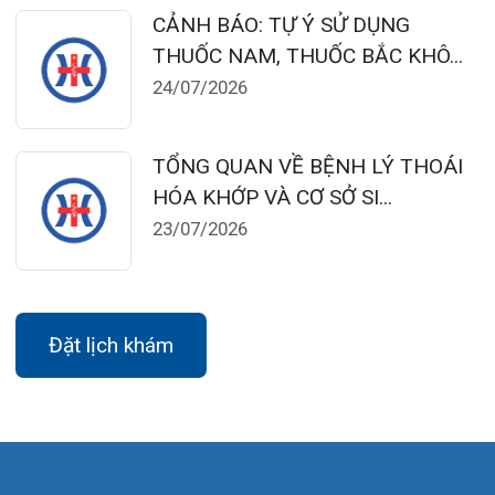
Chân, Hải Phòng
0225-3955 888
0225-3951 115
dakhoaquocte.hih@gmail.com
Lịch làm việc:
Khoa Khám bệnh theo yêu cầu:
Thứ 2 – Thứ 6: 06:00 – 20:00
Thứ 7 – Chủ nhật: 06:30 – 16:30
Khoa Khám bệnh: Thứ 2 – Thứ 6
Sáng: 07:00 – 12:00
Chiều: 13:30 – 16:30
Bệnh viện – Khách sạn cao cấp đầu tiên ở
Hải Phòng và khu vực vùng duyên hải Bắc
bộ, quy mô 500 giường bệnh nội trú.