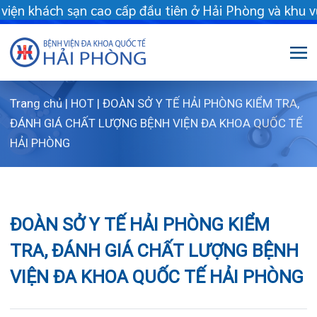
ách sạn cao cấp đầu tiên ở Hải Phòng và khu vực vùng duyên hải
Trang chủ
|
HOT
|
ĐOÀN SỞ Y TẾ HẢI PHÒNG KIỂM TRA,
Giới thiệu
ĐÁNH GIÁ CHẤT LƯỢNG BỆNH VIỆN ĐA KHOA QUỐC TẾ
HẢI PHÒNG
Dịch vụ
Giới thiệu chung
Chuyên gia
Sơ đồ tổng thể
Khám sức khỏe
ĐOÀN SỞ Y TẾ HẢI PHÒNG KIỂM
Chuyên khoa
Sơ đồ khoa phòng
Dịch vụ tiêm chủng
TRA, ĐÁNH GIÁ CHẤT LƯỢNG BỆNH
FLS
Giờ làm việc
Bảo lãnh viện phí
Khoa Khám bệnh
VIỆN ĐA KHOA QUỐC TẾ HẢI PHÒNG
Khách hàng
Lịch khám bác sĩ Hà Nội
Chạy thận nhân tạo
Khoa Chẩn đoán hình ảnh – Thăm dò chức
năng
Tin tức
Văn bản pháp quy
Lấy mẫu xét nghiệm tại nhà
Lịch khám
05/06/2024
Chia sẻ:
Khoa Răng Hàm Mặt
Dược lâm sàng
Phục vụ đồ ăn
Hòm thư góp ý
Tin mới
Trung tâm Mắt