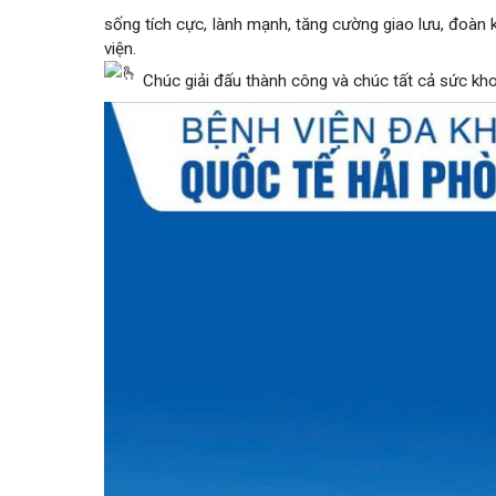
hạng ba và chung kết. Dự kiến chung kết sẽ diễn 
Khoa Tim mạch
Giải bóng đá Bệnh viện đa khoa Quốc tế Hải
Khoa Hô hấp – N
sống tích cực, lành mạnh, tăng cường giao lưu, đo
viện.
Khoa Cơ xương k
Chúc giải đấu thành công và chúc tất cả sức 
Khoa Tiêu hóa
Khoa Ung Bướu
Khoa Thần kinh
Khoa Thận nhân