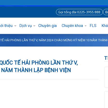
Gọi tổng đài 0225-3955 8
Giới thiệu
Dịch vụ
Chuyên gia
Chuyên khoa
FLS
UỐC TẾ HẢI PHÒNG LẦN THỨ V, NĂM 2024 CHÀO MỪNG KỶ NIỆM 10 NĂ
OA QUỐC TẾ HẢI PHÒNG LẦN THỨ V,
10 NĂM THÀNH LẬP BỆNH VIỆN
òng
ủng
í
nh
sĩ Hà Nội
 tạo
 hình ảnh – Thăm dò chức năng
uy
iệm tại nhà
m Mặt