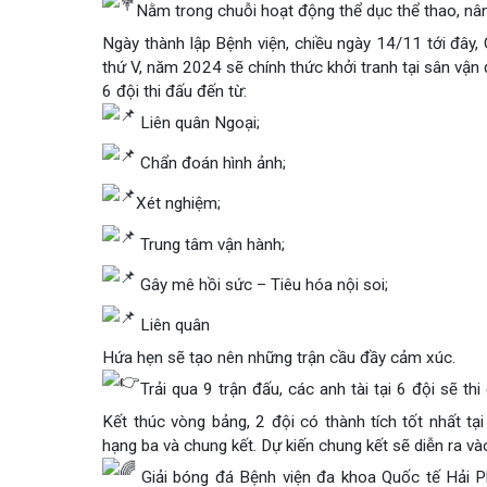
Dược lâm sàng
Phục vụ đồ ăn
Trung tâm Mắt
Hòm thư góp ý
Tin mới
Nằm trong chuỗi hoạt động thể dục thể thao
Ngày thành lập Bệnh viện, chiều ngày 14/11 tới đ
Đào tạo
Chăm sóc toàn 
Khoa Nội Soi
Căng tin bệnh v
Hoạt động
Tạp chí dược l
thứ V, năm 2024 sẽ chính thức khởi tranh tại sân 
Khoa Tai Mũi H
Đặt hẹn khám
Tin sức khoẻ
Kiến thức y dượ
6 đội thi đấu đến từ:
Gọi Tổng 
Liên quân Ngoại;
Khoa Gây Mê hồ
Thông tin thẻ 
Nhịp cầu nhân á
Chẩn đoán hình ảnh;
Khoa Xét nghi
Hướng dẫn khá
Tin tuyển dụng
Đặt lịch 
Xét nghiệm;
Khoa Dược
Đội ngũ chăm s
Video
Trung tâm vận hành;
Khoa hồi sức Cấ
Căm ơn từ ngườ
Tra cứu k
Gây mê hồi sức – Tiêu hóa nội soi;
Khoa ngoại Tổn
Liên quân
Khoa ngoại Thậ
Tra cứu h
Hứa hẹn sẽ tạo nên những trận cầu đầy cảm xúc.
Khoa ngoại Chấ
Trải qua 9 trận đấu, các anh tài tại 6 đội sẽ
Khoa Phục hồi 
Kết thúc vòng bảng, 2 đội có thành tích tốt nhất