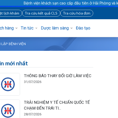
Bệnh viện khách sạn cao cấp đầu tiên ở Hải Phòng và khu v
88
Đặt lịch khám
Tra cứu kết quả CLS
Tra cứu hóa đơn
Khách hàng
Tin tức
Dược lâm sàng
Đào tạo
M THÀNH LẬP BỆNH VIỆN
Tin mới nhất
THÔNG BÁO THAY ĐỔI GIỜ LÀM VIỆC
31/07/2026
TRẢI NGHIỆM Y TẾ CHUẨN QUỐC TẾ
CHẠM ĐẾN TRÁI TI...