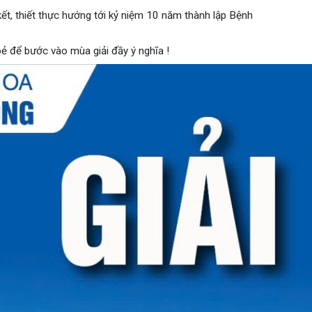
ra vào ngày 21/11/2024.
 Phòng nhằm rèn luyện thể dục – thể thao, xây dựng lối
ội tiết – Bệnh nhiệt đới
àn kết, thiết thực hướng tới kỷ niệm 10 năm thành lập Bệnh
hớp – Thận tiết niệu – Dị ứng miễn dịch
khoẻ để bước vào mùa giải đầy ý nghĩa !
 – Đột quỵ
 tạo