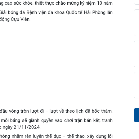
, nâng cao sức khỏe, thiết thực chào mừng kỷ niệm 10 năm
ây, Giải bóng đá Bệnh viện đa khoa Quốc tế Hải Phòng lần
diện
iện
âm sàng
vận động Cựu Viên.
ọng
c
đài 0225-3955 888
i sức
BHYT
i
ệm
m
khám
óc khách hàng
p cứu – Hồi sức tích cực
i bệnh
ết quả xét nghiệm
g hợp
n Tiết Niệu Nam học
óa đơn
n thương chỉnh hình
 thi đấu vòng tròn lượt đi – lượt về theo lịch đã bốc thăm.
chức năng
 tại mỗi bảng sẽ giành quyền vào chơi trận bán kết, tranh