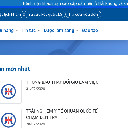
nh viện khách sạn cao cấp đầu tiên ở Hải Phòng và khu vực vùng
88
Đặt lịch khám
Tra cứu kết quả CLS
Tra cứu hóa đơn
Khách hàng
Tin tức
Dược lâm sàng
Đào tạo
Tin mới nhất
THÔNG BÁO THAY ĐỔI GIỜ LÀM VIỆC
31/07/2026
TRẢI NGHIỆM Y TẾ CHUẨN QUỐC TẾ
CHẠM ĐẾN TRÁI TI...