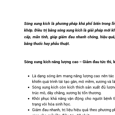
Dược lâm sàng
Phục vụ đồ ăn
Trung tâm Mắt
Hòm thư góp ý
Tin mới
Đào tạo
Chăm sóc toàn 
Khoa Nội Soi
Căng tin bệnh v
Hoạt động
Tạp chí dược l
Khoa Tai Mũi H
Đặt hẹn khám
Tin sức khoẻ
Kiến thức y dượ
Sóng xung kích là phương pháp khá phổ biến trong
Gọi Tổng 
khớp. Điều trị bằng sóng xung kích là giải pháp 
Khoa Gây Mê hồ
Thông tin thẻ 
Nhịp cầu nhân á
cấp, mãn tính, giúp giảm đau nhanh chóng, hiệu q
Khoa Xét nghi
Hướng dẫn kh
Tin tuyển dụng
bằng thuốc hay phẫu thuật.
Đặt lịch 
Khoa Dược
Đội ngũ chăm s
Video
Khoa hồi sức C
Căm ơn từ ngườ
Sóng xung kích năng lượng cao – Giảm đau tức th
Tra cứu k
Khoa ngoại Tổn
Là dạng sóng âm mang năng lượng cao nên tá
Khoa ngoại Thậ
Tra cứu h
khiến quá trình tái tạo gân, mô mềm, xương v
Sóng xung kích còn kích thích sản xuất đủ l
Khoa ngoại Chấ
trúc mô, dây chằng, xương bị tổn thương.
Khôi phục khả năng vận động cho người bệnh
Khoa Phục hồi 