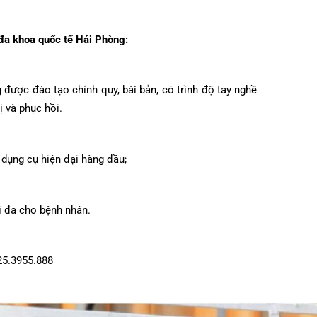
 pháp không xâm lấn, chỉ cần 2 lần điều trị mỗi tuần; thời
ội tiết – Bệnh nhiệt đới
hớp – Thận tiết niệu – Dị ứng miễn dịch
viện đa khoa quốc tế Hải Phòng:
năng được đào tạo chính quy, bài bản, có trình độ tay nghề
u trị và phục hồi.
 – Đột quỵ
 tạo
 bị, dụng cụ hiện đại hàng đầu;
 tối đa cho bệnh nhân.
: 0225.3955.888