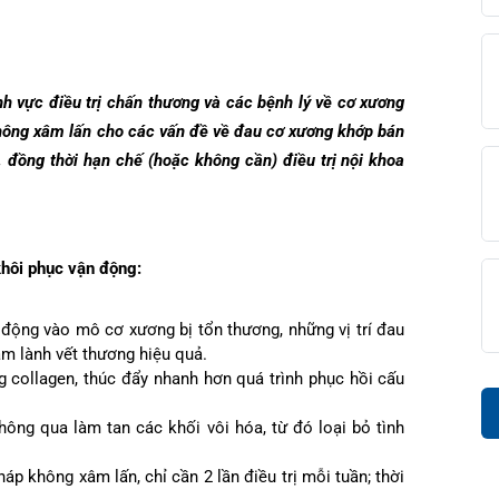
diện
iện
âm sàng
ọng
c
 lĩnh vực điều trị chấn thương và các bệnh lý về cơ xương
đài 0225-3955 888
mới không xâm lấn cho các vấn đề về đau cơ xương khớp bán
i sức
BHYT
i
uả, đồng thời hạn chế (hoặc không cần) điều trị nội khoa
ệm
ám
khám
óc khách hàng
ấp cứu – Hồi sức tích cực
i bệnh
ì, khôi phục vận động:
ết quả xét nghiệm
g hợp
c động vào mô cơ xương bị tổn thương, những vị trí đau
n Tiết Niệu Nam học
óa đơn
à làm lành vết thương hiệu quả.
ượng collagen, thúc đẩy nhanh hơn quá trình phục hồi cấu
n thương chỉnh hình
 thông qua làm tan các khối vôi hóa, từ đó loại bỏ tình
chức năng