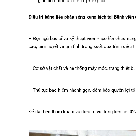
trạng vôi hóa sinh học.
Khoa Tim mạch
Giảm đau nhanh, trị liệu hiệu quả theo phương
gian cho mỗi lần điều trị <10 phút;
Khoa Hô hấp – N
Khoa Cơ xương k
Điều trị bằng liệu pháp sóng xung kích tại Bệnh 
Khoa Tiêu hóa
Khoa Ung Bướu
– Đội ngũ bác sĩ và kỹ thuật viên Phục hồi chức 
cao, tâm huyết và tận tình trong suốt quá trình điề
Khoa Thần kinh
Khoa Thận nhân
– Cơ sở vật chất và hệ thống máy móc, trang thiết
– Thủ tục bảo hiểm nhanh gọn, đảm bảo quyền lợi
Để đặt hẹn thăm khám và điều trị vui lòng liên hệ