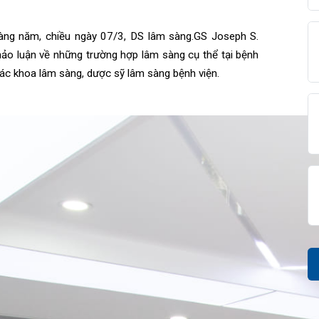
diện
iện
âm sàng
c hàng năm, chiều ngày 07/3, DS lâm sàng.GS Joseph S.
ổi thảo luận về những trường hợp lâm sàng cụ thể tại bệnh
ọng
c
ĩ các khoa lâm sàng, dược sỹ lâm sàng bệnh viện.
đài 0225-3955 888
i sức
BHYT
i
ệm
m
khám
óc khách hàng
p cứu – Hồi sức tích cực
i bệnh
ết quả xét nghiệm
g hợp
n Tiết Niệu Nam học
óa đơn
n thương chỉnh hình
chức năng