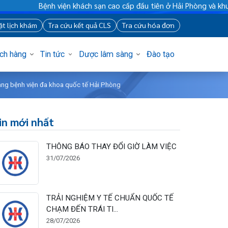
Bệnh viện khách sạn cao cấp đầu tiên ở Hải Phòng và khu vực 
88
Đặt lịch khám
Tra cứu kết quả CLS
Tra cứu hóa đơn
Khách hàng
Tin tức
Dược lâm sàng
Đào tạo
sỹ lâm sàng bệnh viện đa khoa quốc tế Hải Phòng
Tin mới nhất
THÔNG BÁO THAY ĐỔI GIỜ LÀM VIỆC
31/07/2026
TRẢI NGHIỆM Y TẾ CHUẨN QUỐC TẾ
CHẠM ĐẾN TRÁI TI...