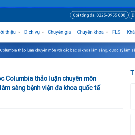
Gọi tổng đài 0225-3955 8
Giới thiệu
Dịch vụ
Chuyên gia
Chuyên khoa
FLS
i học Columbia thảo luận chuyên môn với các bác sĩ khoa lâm sàng, dược 
i học Columbia thảo luận chuyên môn
 sỹ lâm sàng bệnh viện đa khoa quốc tế
òng
ủng
í
nh
sĩ Hà Nội
 tạo
 hình ảnh – Thăm dò chức năng
uy
iệm tại nhà
m Mặt