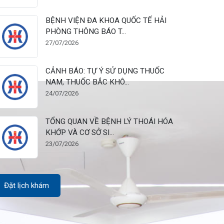
28/07/2026
BỆNH VIỆN ĐA KHOA QUỐC TẾ HẢI
PHÒNG THÔNG BÁO T...
27/07/2026
CẢNH BÁO: TỰ Ý SỬ DỤNG THUỐC
NAM, THUỐC BẮC KHÔ...
24/07/2026
TỔNG QUAN VỀ BỆNH LÝ THOÁI HÓA
KHỚP VÀ CƠ SỞ SI...
23/07/2026
Đặt lịch khám