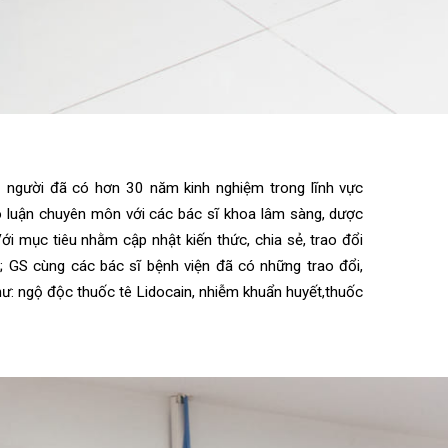
ia – người đã có hơn 30 năm kinh nghiệm trong lĩnh vực
 thảo luận chuyên môn với các bá
c sĩ khoa lâm sàng, dược
 Với mục tiêu nhằm cập nhật kiến thức, chia sẻ, trao đổi
àng; GS cùng các bác sĩ bệnh viện đã có những trao đổi,
 như: ngộ độc thuốc tê Lidocain, nhiễm khuẩn huyết,thuốc