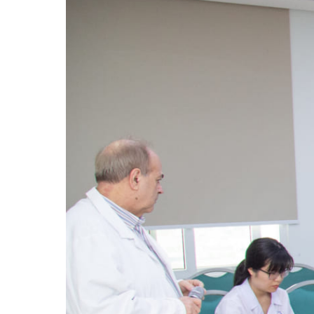
Khoa Tim mạch
Khoa Hô hấp – N
Khoa Cơ xương k
Khoa Tiêu hóa
Khoa Ung Bướu
Khoa Thần kinh
Khoa Thận nhân