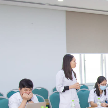
ội tiết – Bệnh nhiệt đới
hớp – Thận tiết niệu – Dị ứng miễn dịch
 – Đột quỵ
 tạo