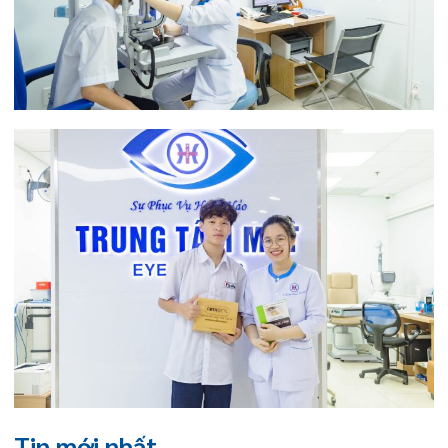
Tin mới nhất
THÔNG BÁO THAY ĐỔI GIỜ LÀM
VIỆC
31/07/2026
TRẢI NGHIỆM Y TẾ CHUẨN QUỐC
TẾ CHẠM ĐẾN TRÁI TI...
28/07/2026
BỆNH VIỆN ĐA KHOA QUỐC TẾ
HẢI PHÒNG THÔNG BÁO T...
27/07/2026
CẢNH BÁO: TỰ Ý SỬ DỤNG