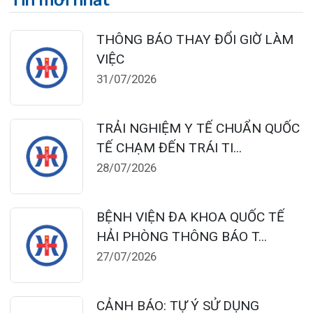
THUỐC NAM, THUỐC BẮC KHÔ...
24/07/2026
TỔNG QUAN VỀ BỆNH LÝ THOÁI
HÓA KHỚP VÀ CƠ SỞ SI...
23/07/2026
Đặt lịch khám