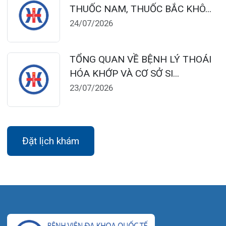
124 Nguyễn Đức Cảnh, Cát Dài Q Lê
Chân, Hải Phòng
0225-3955 888
0225-3951 115
dakhoaquocte.hih@gmail.com
Lịch làm việc:
Khoa Khám bệnh theo yêu cầu:
Thứ 2 – Thứ 6: 06:00 – 20:00
Thứ 7 – Chủ nhật: 06:30 – 16:30
Khoa Khám bệnh: Thứ 2 – Thứ 6
Sáng: 07:00 – 12:00
Chiều: 13:30 – 16:30
Bệnh viện – Khách sạn cao cấp đầu tiên ở