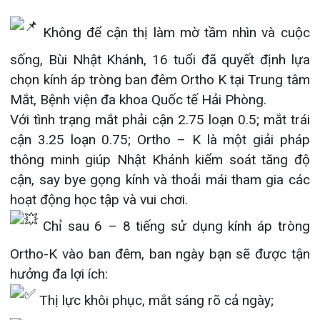
Đào tạo
Chăm sóc toàn diện
Căng tin bệnh viện
Hoạt động
Tạp chí dược lâm sàng
chọn kính áp tròng ban đêm Ortho K tại Trung tâm
Khoa Nội Soi
Mắt, Bệnh viện đa khoa Quốc tế Hải Phòng.
Đặt hẹn khám
Tin sức khoẻ
Kiến thức y dược
Với tình trạng mắt phải cận 2.75 loạn 0.5; mắt trái
Khoa Tai Mũi Họng
Gọi Tổng đài 0225-3955 888
cận 3.25 loạn 0.75; Ortho – K là một giải pháp
Thông tin thẻ BHYT
Nhịp cầu nhân ái
thông minh giúp Nhật Khánh kiểm soát tăng độ
Khoa Gây Mê hồi sức
cận, say bye gọng kính và thoải mái tham gia các
Hướng dẫn khám
Tin tuyển dụng
Đặt lịch khám
Khoa Xét nghiệm
hoạt động học tập và vui chơi.
Đội ngũ chăm sóc khách hàng
Video
Chỉ sau 6 – 8 tiếng sử dụng kính áp tròng
Khoa Dược
Căm ơn từ người bệnh
Ortho-K vào ban đêm, ban ngày bạn sẽ được tận
Tra cứu kết quả xét nghiệm
Khoa hồi sức Cấp cứu – Hồi sức tích cực
hưởng đa lợi ích:
Thị lực khôi phục, mắt sáng rõ cả ngày;
Khoa ngoại Tổng hợp
Tra cứu hóa đơn
Tạm biệt gọng kính vướng víu, thoải mái với
Khoa ngoại Thận Tiết Niệu Nam học
các hoạt động vui chơi, thể thao…;
Khoa ngoại Chấn thương chỉnh hình
Kiểm soát quá trình gia tăng độ cận, đặc biệt
Khoa Phục hồi chức năng
là ở trẻ em;
Khoa Tim mạch
Quá trình đeo và sử dụng kính không hề tạo