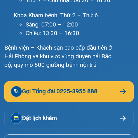
Giới thiệu
Lịch khám
Hướng dẫn khám
Văn bản pháp quy
Video
Tin tức
Liên hệ
© Bệnh viện đa khoa Quốc tế Hải Phòng - HIH. All rights
reserved