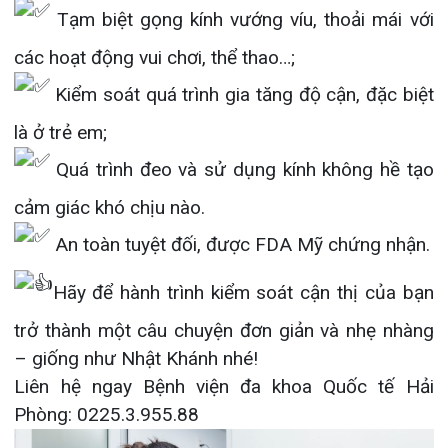
cảm giác khó chịu nào.
Khoa Hô hấp – Nội tiết – Bệnh nhiệt đới
An toàn tuyệt đối, được FDA Mỹ chứng nhận.
Khoa Cơ xương khớp – Thận tiết niệu – Dị
ứng miễn dịch
Hãy để hành trình kiểm soát cận thị của bạn
trở thành một câu chuyện đơn giản và nhẹ nhàng
Khoa Tiêu hóa
– giống như Nhật Khánh nhé!
Khoa Ung Bướu
Liên hệ ngay Bệnh viện đa khoa Quốc tế Hải
Phòng: 0225.3.955.88
Khoa Thần kinh – Đột quỵ
Khoa Thận nhân tạo