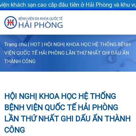
tiên ở Hải Phòng và khu vực vùng duyên hải Bắc bộ - Khám chữa 
Trang chủ
|
HOT
|
HỘI NGHỊ KHOA HỌC HỆ THỐNG BỆNH
Giới thiệu
VIỆN QUỐC TẾ HẢI PHÒNG LẦN THỨ NHẤT GHI DẤU ẤN
THÀNH CÔNG
Dịch vụ
Giới thi
Chuyên gi
Sơ đồ t
Khám s
HỘI NGHỊ KHOA HỌC HỆ THỐNG
Chuyên k
Sơ đồ k
Dịch vụ
BỆNH VIỆN QUỐC TẾ HẢI PHÒNG
FLS
Giờ làm 
Bảo lãnh
Khoa K
LẦN THỨ NHẤT GHI DẤU ẤN THÀNH
Khách hà
Lịch kh
Chạy th
Khoa Ch
CÔNG
Tin tức
Văn bản
Lấy mẫu
Khoa R
Lịch kh
Dược lâm
Phục vụ
Trung t
Hòm th
Tin mới
26/06/2024
Chia sẻ: