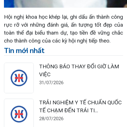
Đặt lịch khám
124 Nguyễn Đức Cảnh, Cát Dài Q Lê
Chân, Hải Phòng
0225-3955 888
0225-3951 115