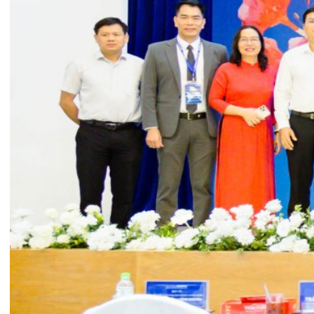
Hội nghị khoa học khép lại, ghi dấu ấn thành công
rực rỡ với những đánh giá, ấn tượng tốt đẹp của
toàn thể đại biểu tham dự, tạo tiền đề vững chắc
cho thành công của các kỳ hội nghị tiếp theo.
Tin mới nhất
THÔNG BÁO THAY ĐỔI GIỜ LÀM
VIỆC