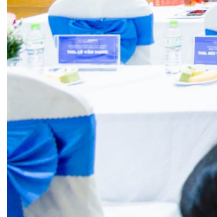
31/07/2026
TRẢI NGHIỆM Y TẾ CHUẨN QUỐC
TẾ CHẠM ĐẾN TRÁI TI...
28/07/2026
BỆNH VIỆN ĐA KHOA QUỐC TẾ
HẢI PHÒNG THÔNG BÁO T...
27/07/2026
CẢNH BÁO: TỰ Ý SỬ DỤNG
THUỐC NAM, THUỐC BẮC KHÔ...
24/07/2026
TỔNG QUAN VỀ BỆNH LÝ THOÁI
HÓA KHỚP VÀ CƠ SỞ SI...
23/07/2026