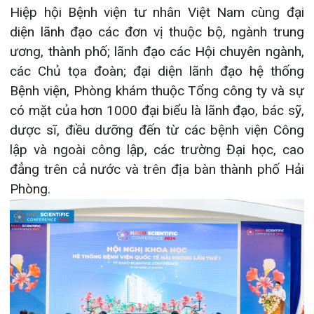
dược sĩ, điều dưỡng đến từ các bệnh viện Công
Khoa Hô
lập và ngoài công lập, các trường Đại học, cao
Khoa Cơ
đẳng trên cả nước và trên địa bàn thành phố Hải
Phòng.
Khoa Ti
Khoa U
Khoa Th
Khoa Th