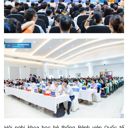
Hội nghị khoa học hệ thống Bệnh viện Quốc tế
thuộc Tổng Công ty Hàng Kênh lần I, năm 2024 là
hội nghị khoa học lớn nhất của hệ thống từ trước
đến nay, thu hút hàng nghìn chuyên gia, bác sĩ,
dược sĩ, điều dưỡng của các đơn vị trên địa bàn
thành phố và trong cả nước. Các đại biểu tham dự
đã có cơ hội giao lưu, chia sẻ và cập nhật kiến
thức mới, thiết lập mối quan hệ với mạng lưới
chuyên gia thông qua 80 bài chuyên luận và báo
cáo có chất lượng của 17 chuyên ngành thuộc
các lĩnh vực: Nội khoa tổng hợp, nội tim mạch, nội
cơ xương khớp, nội hô hấp, nội tiêu hóa, nội thần
kinh, nội tiết, chẩn đoán hình ảnh, ngoại tổng hợp,