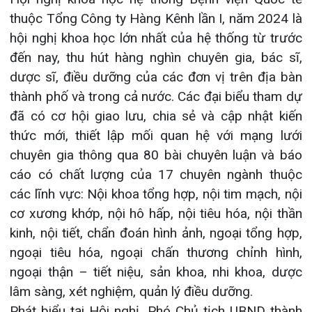
ngoại tiêu hóa, ngoại chấn thương chỉnh hình,
ngoại thận – tiết niệu, sản khoa, nhi khoa, dược
lâm sàng, xét nghiệm, quản lý điều dưỡng.
Phát biểu tại Hội nghị, Phó Chủ tịch UBND thành
phố Lê Khắc Nam khẳng định: Hệ thống Bệnh viện
quốc tế Hải Phòng tổ chức Hội nghị khoa học lần
thứ nhất là một hướng đi đúng đắn, khẳng định vai
trò quan trọng của hoạt động nghiên cứu khoa
học trong Bệnh viện. Đồng chí ghi nhận và đánh
giá cao sự đóng góp của Hệ thống Bệnh viện
quốc tế Hải Phòng vào sự nghiệp bảo vệ, chăm
sóc và nâng cao sức khỏe Nhân dân thành phố.