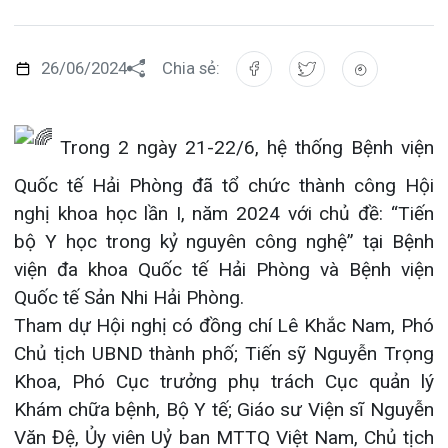
Đào tạo
Chăm só
Khoa Nộ
Căng tin
Hoạt đ
Tạp chí
Trong 2 ngày 21-22/6, hệ thống Bệnh viện
Khoa Ta
Đặt hẹn
Tin sức
Kiến th
Quốc tế Hải Phòng đã tổ chức thành công Hội
Gọi
Khoa Gâ
Thông t
Nhịp cầ
nghị khoa học lần I, năm 2024 với chủ đề: “Tiến
bộ Y học trong kỷ nguyên công nghệ” tại Bệnh
Khoa Xé
Hướng 
Tin tuy
viện đa khoa Quốc tế Hải Phòng và Bệnh viện
Đặt
Quốc tế Sản Nhi Hải Phòng.
Khoa D
Đội ngũ
Video
Tham dự Hội nghị có đồng chí Lê Khắc Nam, Phó
Khoa hồ
Căm ơn 
Chủ tịch UBND thành phố; Tiến sỹ Nguyễn Trọng
Tra
Khoa, Phó Cục trưởng phụ trách Cục quản lý
Khoa ng
Khám chữa bệnh, Bộ Y tế; Giáo sư Viện sĩ Nguyễn
Văn Đệ, Ủy viên Uỷ ban MTTQ Việt Nam, Chủ tịch
Khoa ng
Tra
Hiệp hội Bệnh viện tư nhân Việt Nam cùng đại
Khoa ng
diện lãnh đạo các đơn vị thuộc bộ, ngành trung
ương, thành phố; lãnh đạo các Hội chuyên ngành,
Khoa Ph
các Chủ tọa đoàn; đại diện lãnh đạo hệ thống
Bệnh viện, Phòng khám thuộc Tổng công ty và sự
Khoa T
có mặt của hơn 1000 đại biểu là lãnh đạo, bác sỹ,