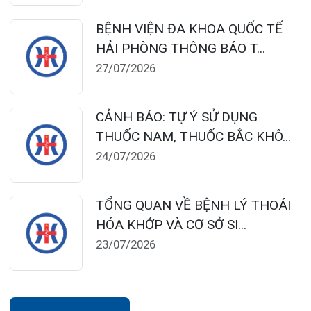
dakhoaquocte.hih@gmail.com
Lịch làm việc:
Khoa Khám bệnh theo yêu cầu:
Thứ 2 – Thứ 6: 06:00 – 20:00
Thứ 7 – Chủ nhật: 06:30 – 16:30
Khoa Khám bệnh: Thứ 2 – Thứ 6
Sáng: 07:00 – 12:00
Chiều: 13:30 – 16:30
Bệnh viện – Khách sạn cao cấp đầu tiên ở
Hải Phòng và khu vực vùng duyên hải Bắc
bộ, quy mô 500 giường bệnh nội trú.
Gọi Tổng đài 0225-3955 888