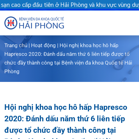
ải Phòng và khu vực vùng duyên hải Bắc bộ - Khám chữa bệnh bảo
Trang chủ
|
Hoạt động
|
Hội nghị khoa học hô hấp
Giới thiệu
Hapresco 2020: Đánh dấu năm thứ 6 liên tiếp được tổ
chức đầy thành công tại Bệnh viện đa khoa Quốc tế Hải
Dịch vụ
Giới th
Phòng
Chuyên gi
Sơ đồ t
Khám s
Chuyên k
Sơ đồ k
Dịch vụ
Hội nghị khoa học hô hấp Hapresco
FLS
Giờ làm
Bảo lãn
Khoa K
2020: Đánh dấu năm thứ 6 liên tiếp
Khách hà
Lịch kh
Chạy th
Khoa Ch
được tổ chức đầy thành công tại
Bệnh viện đa khoa Quốc tế Hải
Tin tức
Văn bản
Lấy mẫu
Khoa R
Lịch k
Phòng
Dược lâm
Phục vụ
Trung t
Hòm th
Tin mới