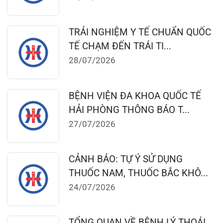
Giới thiệu
Lịch khám
Hướng dẫn khám
Văn bản pháp quy
Video
Tin tức
Liên hệ