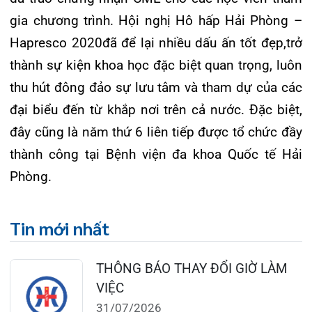
Khoa Khám bệnh: Thứ 2 – Thứ 6
Sáng: 07:00 – 12:00
Chiều: 13:30 – 16:30
Bệnh viện – Khách sạn cao cấp đầu tiên ở
Hải Phòng và khu vực vùng duyên hải Bắc
bộ, quy mô 500 giường bệnh nội trú.
Gọi Tổng đài 0225-3955 888
Đặt lịch khám
Tra cứu kết quả xét nghiệm
Tra cứu hóa đơn