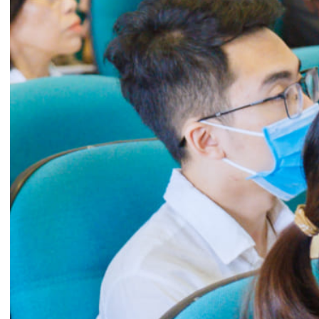
Tại hội nghị, các báo cáo viên là các chuyên gia
đầu ngành trong lĩnh vực hô hấp của Việt Nam
đến từ: Hội Phổi Việt Nam; Hội Hô hấp Việt Nam;
Bệnh viện Phổi Trung ương; Bệnh viện Bạch Mai;
Bệnh viện Chợ Rẫy; Bệnh viện Đại học Y Dược
TP.Hồ Chí Minh; Bệnh viện 74 Trung ương; Bệnh
viện Phạm Ngọc Thạch; Bệnh viện Nguyễn Tri
Phương – TP HCM và Bệnh viện đa khoa Quốc tế
Hải Phòng… đã trình bày và thảo luận nhiều kiến
thức và cập nhật mới trong thực hành bệnh phổi