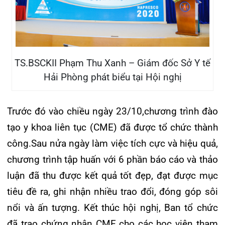
124 Nguyễn Đức Cảnh, Cát Dài Q Lê
Chân, Hải Phòng
0225-3955 888
0225-3951 115
dakhoaquocte.hih@gmail.com
Lịch làm việc:
Khoa Khám bệnh theo yêu cầu:
Thứ 2 – Thứ 6: 06:00 – 20:00
Thứ 7 – Chủ nhật: 06:30 – 16:30