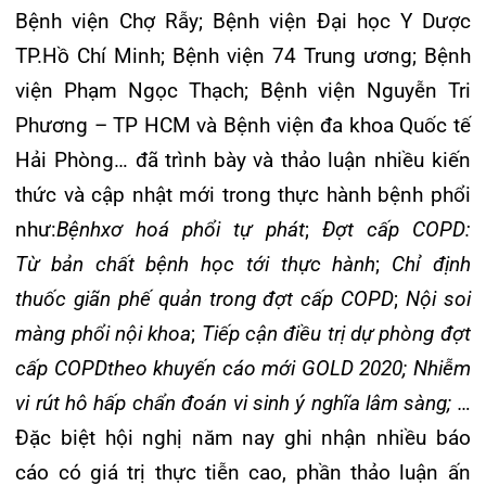
lưu, học hỏi, nâng cao trình độ chuyên môn,
nghiệp vụ không chỉ cho bác sĩ, điều dưỡng trên
địa bàn Hải Phòng mà cho các y bác sĩ từ nhiều
tỉnh, thành phố phía Bắc Việt Nam.Giám đốc Sở
cũng biểu dương những nỗ lực của Bệnh viện đa
khoa Quốc tế Hải Phòng trong nhiều năm đã phối
hợp cùng Hội Hô Hấp Việt Nam, Hội Phổi Việt
Nam, Thành hội Y dược học Hải Phòng tổ chức
thành công Hội nghị Hô hấp Hải Phòng –
Hapresco.