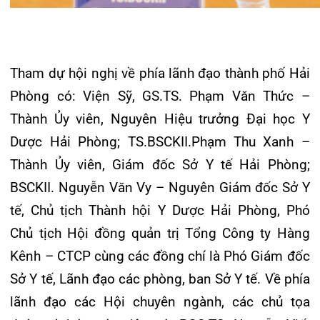
Hô hấp Việt Nam; PGS.TS Đinh Ngọc Sỹ – Phó
Chủ tịch Tổng Hội Y học Việt Nam; Phó Chủ tịch
Hội Phổi VN; PGS.TS. Trần Văn Ngọc – Phó Chủ
tịch Hội Phổi Việt Nam, Chủ tịch Hội Hô hấp TP
Hồ Chí Minh – Nguyên Trưởng khoa Hô Hấp
Bệnh viện Chợ Rẫy; PGS.TS. Trần Quang Phục –
Nguyên Phó Hiệu trưởng Đại học Y Dược Hải
Phòng – Trưởng Văn phòng đại diện Hội Phổi
Việt Nam tại Hải Phòng… Về phía Tổng Công ty
Cổ phần Hàng Kênh và Bệnh viện đa khoa Quốc
tế Hải Phòng có: ông Hoàng Mạnh Thế – Chủ
tịch Hội đồng quản trị, Tổng Giám đốc Tổng
Công ty Hàng Kênh – CTCP; PGS.TS.Nguyễn
Thanh Hồi – Phó Tổng Giám đốc Tổng Công ty
Hàng Kênh, Giám đốc điều hành Bệnh viện đa
khoa Quốc tế Hải Phòng cùng hơn 500 các bác sĩ
đến từ các bệnh viện tuyến Trung ương, bệnh