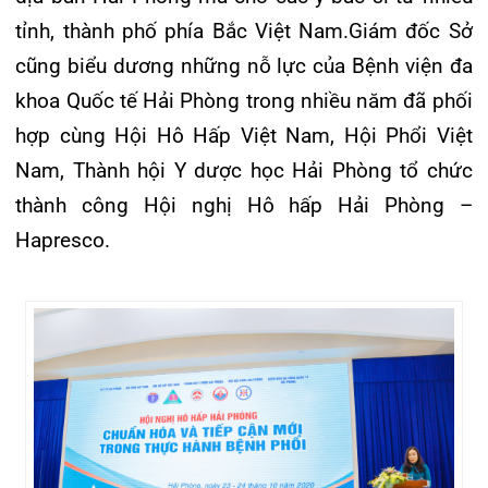
BỆNH VIỆN ĐA KHOA QUỐC TẾ
HẢI PHÒNG THÔNG BÁO T...
27/07/2026
CẢNH BÁO: TỰ Ý SỬ DỤNG
THUỐC NAM, THUỐC BẮC KHÔ...
24/07/2026
TỔNG QUAN VỀ BỆNH LÝ THOÁI
HÓA KHỚP VÀ CƠ SỞ SI...
23/07/2026
Đặt lịch khám