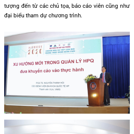
TS.BSCKII Phạm Thu Xanh – Giám đốc Sở Y tế
Hải Phòng phát biểu tại Hội nghị
Trước đó vào chiều ngày 23/10,chương trình đào
tạo y khoa liên tục (CME) đã được tổ chức thành
công.Sau nửa ngày làm việc tích cực và hiệu quả,
chương trình tập huấn với 6 phần báo cáo và thảo
luận đã thu được kết quả tốt đẹp, đạt được mục
tiêu đề ra, ghi nhận nhiều trao đổi, đóng góp sôi
nổi và ấn tượng. Kết thúc hội nghị, Ban tổ chức
đã trao chứng nhận CME cho các học viên tham
gia chương trình. Hội nghị Hô hấp Hải Phòng –
Hapresco 2020đã để lại nhiều dấu ấn tốt đẹp,trở