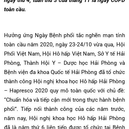
Phổi Việt Nam, Hội Hô hấp Việt Nam, Sở Y tế Hải
Khoa Hô
Phòng, Thành Hội Y – Dược học Hải Phòng và
Khoa Cơ
Bệnh viện đa khoa Quốc tế Hải Phòng đã tổ chức
thành công Hội nghị khoa học Hô hấp Hải Phòng
Khoa Ti
– Hapresco 2020 quy mô toàn quốc với chủ đề:
Khoa U
“Chuẩn hóa và tiếp cận mới trong thực hành bệnh
phổi”. Tiếp nối thành công của các năm trước,
Khoa Th
năm nay, Hội nghị khoa học Hô hấp Hải Phòng
Khoa Th
đã là năm thứ 6 liên tiếp được tổ chức tại Bệnh
viện đa khoa Quốc tế Hải Phòng,Hapresco đã trở
thành một thương hiệu gắn liền với sự phát triển
lớn mạnh của chuyên ngành hô hấp tại Việt Nam.