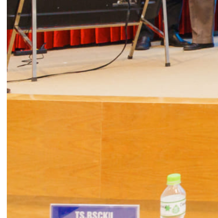
Tham dự hội nghị về phía lãnh đạo thành phố Hải
Phòng có: Viện Sỹ, GS.TS. Phạm Văn Thức –
Thành Ủy viên, Nguyên Hiệu trưởng Đại học Y
Dược Hải Phòng; TS.BSCKII.Phạm Thu Xanh –
Thành Ủy viên, Giám đốc Sở Y tế Hải Phòng;
BSCKII. Nguyễn Văn Vy – Nguyên Giám đốc Sở Y
tế, Chủ tịch Thành hội Y Dược Hải Phòng, Phó
Chủ tịch Hội đồng quản trị Tổng Công ty Hàng
Kênh – CTCP cùng các đồng chí là Phó Giám đốc
Sở Y tế, Lãnh đạo các phòng, ban Sở Y tế. Về phía
lãnh đạo các Hội chuyên ngành, các chủ tọa
đoàn và báo cáo viên có: PGS.TS. Nguyễn Viết
Nhung – Chủ tịch Hội Phổi Việt Nam; Giám đốc
Bệnh viện Phổi Trung ương; PGS.TS.Ngô Quý
Châu – Chủ tịch Hội Hô Hấp Việt Nam – Nguyên
Giám đốc Bệnh viện Bạch Mai; GS.TS. Đỗ Quyết –
Hiệu Trưởng học Viện Quân Y; Phó Chủ tịch Hội