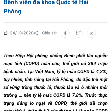
Đào tạo
Chăm só
Khoa Nộ
Căng ti
Hoạt đ
Tạp chí
24/10/2020
Chia sẻ:
Khoa Ta
Đặt hẹ
Tin sức
Kiến th
Gọi
Khoa Gâ
Thông t
Nhịp cầ
Theo Hiệp Hội phòng chống Bệnh phổi tắc nghẽn
Khoa X
Hướng 
Tin tuy
mạn tính (COPD) toàn cầu, thế giới có 384 triệu
Đặt
bệnh nhân. Tại Việt Nam, tỷ lệ mắc COPD là 4,2%,
Khoa D
Đội ngũ
Video
tuy nhiên, tính riêng tại Hải Phòng, do đặc thù một
Khoa hồ
Căm ơn 
số vùng trồng thuốc lá, thuốc lào và ô nhiễm môi
Tra
trường … nên tỷ lệ mắc COPD là 7.8%. Trước thực
Khoa ng
trạng đáng lo ngại về COPD, thế giới đã chọn
Khoa ng
ngày thứ 4, tuần thứ 3 của tháng 11 là ngày COPD
Tra
toàn cầu.
Khoa ng
Khoa Ph
Hưởng ứng Ngày Bệnh phổi tắc nghẽn mạn tính
Khoa T
toàn cầu năm 2020, ngày 23-24/10 vừa qua, Hội