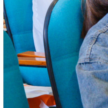
như:
Bệnh
xơ hoá phổi tự phát
;
Đợt cấp COPD:
T
ừ
bản chất bệnh học tới thực hành
;
Chỉ định
thuốc giãn phế quản trong đợt cấp COPD
;
Nội soi
màng phổi nội khoa
;
Tiếp cận điều trị dự phòng đợt
cấp COPD
theo khuyến cáo mới GOLD 2020; Nhiễm
vi rút hô hấp chẩn đoán vi sinh ý nghĩa lâm sàng;
…
Đặc biệt hội nghị năm nay ghi nhận nhiều báo
cáo có giá trị thực tiễn cao, phần thảo luận ấn
tượng đến từ các chủ tọa, báo cáo viên cũng như
đại biểu tham dự chương trình.