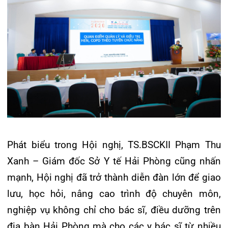
thành sự kiện khoa học đặc biệt quan trọng, luôn
thu hút đông đảo sự lưu tâm và tham dự của các
đại biểu đến từ khắp nơi trên cả nước. Đặc biệt,
đây cũng là năm thứ 6 liên tiếp được tổ chức đầy
thành công tại Bệnh viện đa khoa Quốc tế Hải
Phòng.
Tin mới nhất
THÔNG BÁO THAY ĐỔI GIỜ LÀM
VIỆC
31/07/2026
TRẢI NGHIỆM Y TẾ CHUẨN QUỐC
TẾ CHẠM ĐẾN TRÁI TI...
28/07/2026