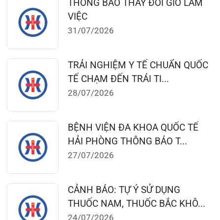
Đặt lịch khám
124 Nguyễn Đức Cảnh, Cát Dài Q Lê
Chân, Hải Phòng
0225-3955 888
0225-3951 115
dakhoaquocte.hih@gmail.com