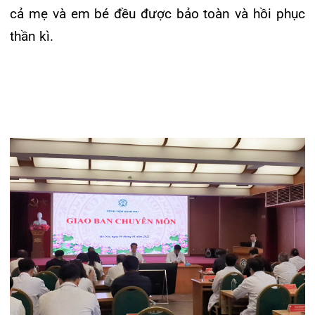
Khoa Hô hấp – Nội tiết – Bệnh nhiệt đới
Khoa Cơ xương khớp – Thận tiết niệu – Dị
ứng miễn dịch
Khoa Tiêu hóa
Khoa Ung Bướu
Khoa Thần kinh – Đột quỵ
Khoa Thận nhân tạo