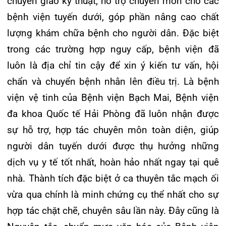
vừa qua chính là minh chứng cụ thể nhất cho sự
hợp tác chặt chẽ, chuyên sâu lần này. Đây cũng là
Nguyên tắc, chuẩn mực văn hóa của Bệnh viện
đa khoa Quốc tế Hải Phòng luôn hướng tới:
“Hợp
tác, sát cánh vì mục tiêu tối thượng là chất lượng
điều trị”.
Cùng bệnh nhân vượt qua những giờ phút thập tử
nhất sinh, cùng nghẹt thở tập trung tối đa trí lực
để cứu sống người bệnh và để rồi vỡ òa hạnh
phúc khi mẹ con sản phụ “mẹ tròn con vuông”.
Tạm gác lại những bận rộn cuối năm, có lẽ giờ
phút này đây, những người thầy thuốc chúng tôi
mới có dịp cùng ngồi lại với nhau để niềm vui
được nối dài hơn.