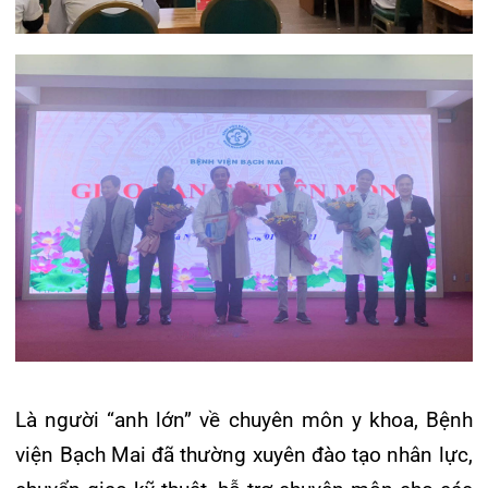
Là người “anh lớn” về chuyên môn y khoa, Bệnh
viện Bạch Mai đã thường xuyên đào tạo nhân lực,
chuyển giao kỹ thuật, hỗ trợ chuyên môn cho các
bệnh viện tuyến dưới, góp phần nâng cao chất
lượng khám chữa bệnh cho người dân. Đặc biệt
trong các trường hợp nguy cấp, bệnh viện đã
luôn là địa chỉ tin cậy để xin ý kiến tư vấn, hội
chẩn và chuyển bệnh nhân lên điều trị. Là bệnh
viện vệ tinh của Bệnh viện Bạch Mai, Bệnh viện
đa khoa Quốc tế Hải Phòng đã luôn nhận được
sự hỗ trợ, hợp tác chuyên môn toàn diện, giúp
người dân tuyến dưới được thụ hưởng những
dịch vụ y tế tốt nhất, hoàn hảo nhất ngay tại quê
nhà. Thành tích đặc biệt ở ca thuyên tắc mạch ối