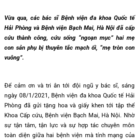
Hải Phòng và Bệnh viện Bạch Mai, Hà Nội đã cấp
Đào tạo
Chăm sóc toàn diện
Căng tin bệnh viện
Hoạt động
Tạp chí dược lâm sàng
cứu thành công, cứu sống “ngoạn mục” hai mẹ
Khoa Nội Soi
con sản phụ bị thuyên tắc mạch ối, “mẹ tròn con
Đặt hẹn khám
Tin sức khoẻ
Kiến thức y dược
Khoa Tai Mũi Họng
vuông”.
Gọi Tổng đài 0225-3955 888
Thông tin thẻ BHYT
Nhịp cầu nhân ái
Khoa Gây Mê hồi sức
Hướng dẫn khám
Tin tuyển dụng
Để cảm ơn và tri ân tới đội ngũ y bác sĩ, sáng
Đặt lịch khám
Khoa Xét nghiệm
Đội ngũ chăm sóc khách hàng
Video
ngày 08/1/2021, Bệnh viện đa khoa Quốc tế Hải
Khoa Dược
Phòng đã gửi tặng hoa và giấy khen tới tập thể
Căm ơn từ người bệnh
Tra cứu kết quả xét nghiệm
Khoa Cấp cứu, Bệnh viện Bạch Mai, Hà Nội. Nhờ
Khoa hồi sức Cấp cứu – Hồi sức tích cực
sự tận tâm, tận lực và sự hợp tác chuyên môn
Khoa ngoại Tổng hợp
toàn diện giữa hai bệnh viện mà tính mạng của
Tra cứu hóa đơn
cả mẹ và em bé đều được bảo toàn và hồi phục
Khoa ngoại Thận Tiết Niệu Nam học
thần kì.
Khoa ngoại Chấn thương chỉnh hình
Khoa Phục hồi chức năng
Khoa Tim mạch