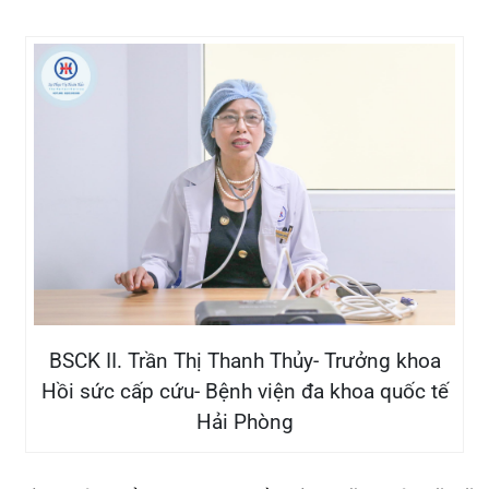
CẢNH BÁO: TỰ Ý SỬ DỤNG
THUỐC NAM, THUỐC BẮC KHÔ...
24/07/2026
TỔNG QUAN VỀ BỆNH LÝ THOÁI
HÓA KHỚP VÀ CƠ SỞ SI...
23/07/2026
Đặt lịch khám