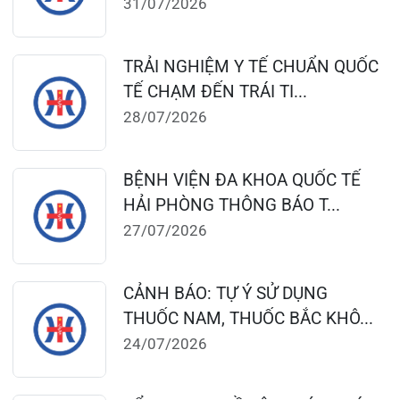
Bệnh viện – Khách sạn cao cấp đầu tiên ở
Hải Phòng và khu vực vùng duyên hải Bắc
bộ, quy mô 500 giường bệnh nội trú.
Gọi Tổng đài 0225-3955 888
Đặt lịch khám
Tra cứu kết quả xét nghiệm
Tra cứu hóa đơn