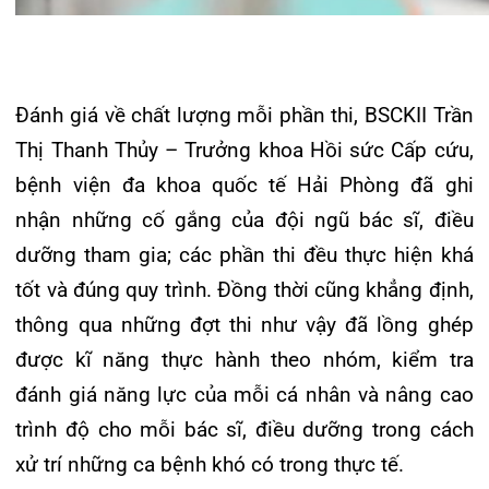
quả thiết thực để các y bác sĩ nâng cao kiến thức
chuyên môn, rèn luyện kỹ năng thực hành, hướng
tới sự an toàn và hài lòng cho người bệnh.
Tin mới nhất
THÔNG BÁO THAY ĐỔI GIỜ LÀM
VIỆC
31/07/2026
TRẢI NGHIỆM Y TẾ CHUẨN QUỐC
TẾ CHẠM ĐẾN TRÁI TI...
28/07/2026
BỆNH VIỆN ĐA KHOA QUỐC TẾ
HẢI PHÒNG THÔNG BÁO T...
27/07/2026