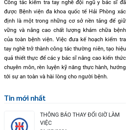
124 Nguyễn Đức Cảnh, Cát Dài Q Lê
Chân, Hải Phòng
0225-3955 888
0225-3951 115
dakhoaquocte.hih@gmail.com
Lịch làm việc:
Khoa Khám bệnh theo yêu cầu:
Thứ 2 – Thứ 6: 06:00 – 20:00
Thứ 7 – Chủ nhật: 06:30 – 16:30
Khoa Khám bệnh: Thứ 2 – Thứ 6
Sáng: 07:00 – 12:00
Chiều: 13:30 – 16:30