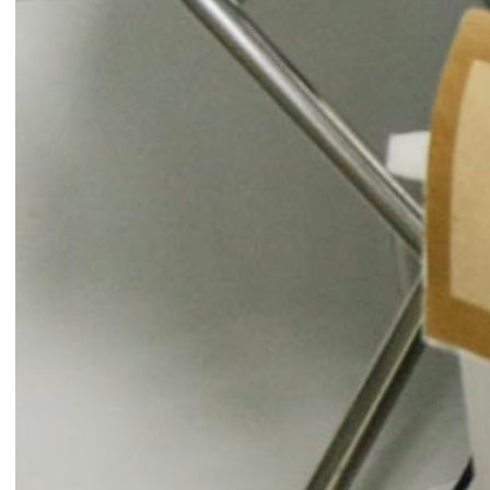
Nội dung phần thi, các bác sĩ và điều dưỡng
được chia làm 4 nhóm với từng tình huống cụ thể
có trong thực tế; tiến hành thực hiện các thao tác
như: hút đờm dãi; mở khí quản; cài đặt máy thở;
đặt nội khí quản khó bằng camera nội soi khí
quản… Tất cả các công đoạn và thao tác đều đòi
hỏi nhanh và chính xác, mỗi phần thi đều được