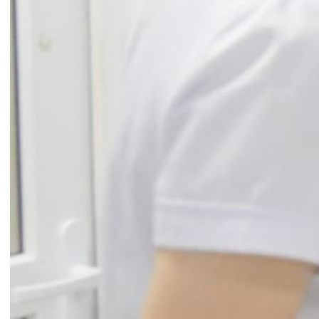
Đánh giá về chất lượng mỗi phần thi, BSCKII Trần
Thị Thanh Thủy – Trưởng khoa Hồi sức Cấp cứu,
bệnh viện đa khoa quốc tế Hải Phòng đã ghi
nhận những cố gắng của đội ngũ bác sĩ, điều
dưỡng tham gia; các phần thi đều thực hiện khá
tốt và đúng quy trình. Đồng thời cũng khẳng định,
thông qua những đợt thi như vậy đã lồng ghép
được kĩ năng thực hành theo nhóm, kiểm tra
đánh giá năng lực của mỗi cá nhân và nâng cao
trình độ cho mỗi bác sĩ, điều dưỡng trong cách
xử trí những ca bệnh khó có trong thực tế.