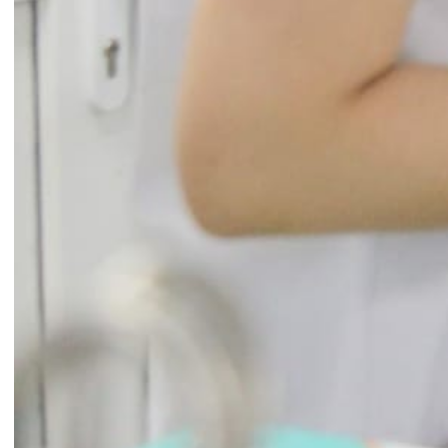
BSCK II. Trần Thị Thanh Thủy- Trưởng khoa
Hồi sức cấp cứu- Bệnh viện đa khoa quốc tế
Hải Phòng
Công tác kiểm tra tay nghề đội ngũ y bác sĩ đã
được Bệnh viện đa khoa quốc tế Hải Phòng xác
định là một trong những cơ sở nền tảng để giữ
vững và nâng cao chất lượng khám chữa bệnh
của toàn bệnh viện. Việc đưa kế hoạch kiểm tra
tay nghề trở thành công tác thường niên, tạo hiệu