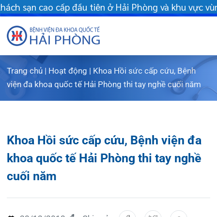
tiên ở Hải Phòng và khu vực vùng duyên hải Bắc bộ - Khám chữa
Trang chủ
|
Hoạt động
|
Khoa Hồi sức cấp cứu, Bệnh
Giới thiệu
viện đa khoa quốc tế Hải Phòng thi tay nghề cuối năm
Dịch vụ
Giới th
Chuyên gi
Sơ đồ t
Khám s
Khoa Hồi sức cấp cứu, Bệnh viện đa
Chuyên k
Sơ đồ k
Dịch vụ
khoa quốc tế Hải Phòng thi tay nghề
cuối năm
FLS
Giờ làm
Bảo lãn
Khoa K
Khách hà
Lịch kh
Chạy th
Khoa Ch
28/12/2018
Chia sẻ:
Tin tức
Văn bản
Lấy mẫu
Khoa R
Lịch k
Dược lâm
Phục vụ
Trung t
Hòm th
Tin mới