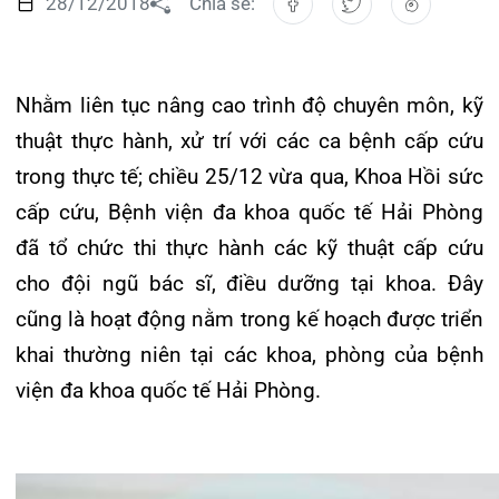
Nhằm liên tục nâng cao trình độ chuyên môn, kỹ
Đào tạo
Chăm só
Khoa Nộ
Căng ti
Hoạt đ
Tạp chí
thuật thực hành, xử trí với các ca bệnh cấp cứu
Khoa Ta
Đặt hẹ
Tin sức
Kiến th
trong thực tế; chiều 25/12 vừa qua, Khoa Hồi sức
Gọi
cấp cứu, Bệnh viện đa khoa quốc tế Hải Phòng
Khoa Gâ
Thông t
Nhịp cầ
đã tổ chức thi thực hành các kỹ thuật cấp cứu
Khoa X
Hướng 
Tin tuy
cho đội ngũ bác sĩ, điều dưỡng tại khoa. Đây
Đặt
cũng là hoạt động nằm trong kế hoạch được triển
Khoa D
Đội ngũ
Video
khai thường niên tại các khoa, phòng củ
a bệnh
Khoa hồ
Căm ơn 
viện đa khoa quốc tế Hải Phòng.
Tra
Khoa ng
Khoa ng
Tra
Khoa ng
Khoa Ph
Khoa T