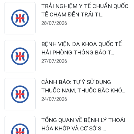
Sáng: 07:00 – 12:00
Chiều: 13:30 – 16:30
Bệnh viện – Khách sạn cao cấp đầu tiên ở
Hải Phòng và khu vực vùng duyên hải Bắc
bộ, quy mô 500 giường bệnh nội trú.
Gọi Tổng đài 0225-3955 888
Đặt lịch khám
Tra cứu kết quả xét nghiệm
Tra cứu hóa đơn