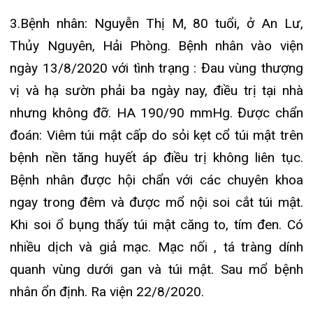
dạ dày mạn, thoái hóa đốt sống thể nặng. Xẹp
thân đốt sống DXII. Vôi hóa xơ vữa động mạch
chủ bụng. Nang thận hai bên. Cao huyết áp. Bệnh
nhân được hội chẩn với các chuyên khoa. Điều trị
kháng sinh, truyền dịch và nuôi dưỡng. Chỉ định
mổ cắt túi mật nội soi ngày 20/8/2020. Hiện tại
bệnh nhân ổn định.