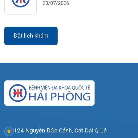
Giới thiệu
Lịch khám
Hướng dẫn khám
Văn bản pháp quy
Video
Tin tức
Liên hệ
© Bệnh viện đa khoa Quốc tế Hải Phòng - HIH. All rights
reserved