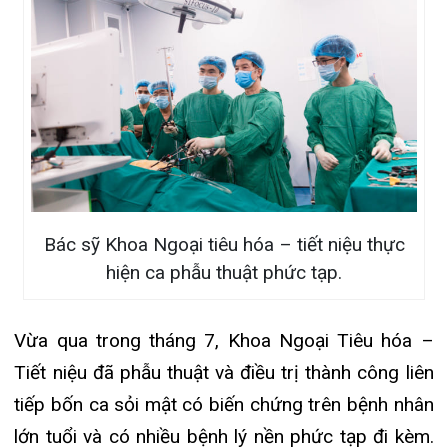
Tiết niệu đã phẫu thuật và điều trị thành công liên
tiếp bốn ca sỏi mật có biến chứng trên bệnh nhân
lớn tuổi và có nhiều bệnh lý nền phức tạp đi kèm.
Tóm tắt bệnh án của các bệnh nhân như sau:
1.Bệnh nhân Nguyễn Thị B, 91 tuổi, ở Cát Dài, Lê
Chân, Hải phòng vào viện Khoa Ngoại Tiêu hóa-
Tiết niệu 11h ngày 24/7/2020 trong tình trạng
nặng với chẩn đoán: Nhiễm khuẩn đường mật do
sỏi ống mật chủ và sỏi trên gan tái phát, mủ
đường mật trên nền bệnh tăng huyết áp và tiền sử
mổ mở ống mật chủ lấy sỏi dẫn lưu Kehr 2015 tại
Bệnh viện đa khoa Quốc tế Hải Phòng. Bệnh nhân
được hội chẩn 3 khoa Ngoai Tiêu hóa- Tiết niệu,
khoa Nội và Gây mê hồi sức. Bệnh nhân được hồi
sức và điều trị trước mổ 6 ngày và được xếp lịch