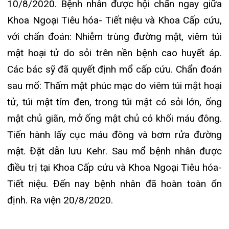
đoán: Viêm túi mật cấp do sỏi kẹt cổ túi mật trên
bệnh nền tăng huyết áp điều trị không liên tục.
Bệnh nhân được hội chẩn với các chuyên khoa
ngay trong đêm và được mổ nội soi cắt túi mật.
Khi soi ổ bụng thấy túi mật căng to, tím đen. Có
nhiều dịch và giả mạc. Mạc nối , tá tràng dính
quanh vùng dưới gan và túi mật. Sau mổ bệnh
nhân ổn định. Ra viện 22/8/2020.
4. Bệnh nhân: Lê Thị Ng, 92 tuổi, ở Dương Quan,
Thủy Nguyên, Hải Phòng vào viện ngày
12/8/2020 với dấu hiệu đau hạ sườn phải, bệnh
nhân có tiền sử nhiều đợt. Ba ngày nay đau tăng
lên và được chẩn đoán viêm túi mật do sỏi trên
bệnh nền: gãy cổ xương đùi phải do ngã cách đây
một năm không điều trị gì ngoài giảm đau. Viêm