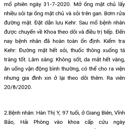
mật hoại tử do sỏi trên nền bệnh cao huyết áp.
Các bác sỹ đã quyết định mổ cấp cứu. Chẩn đoán
sau mổ: Thấm mật phúc mạc do viêm túi mật hoại
tử, túi mật tím đen, trong túi mật có sỏi lớn, ống
mật chủ giãn, mở ống mật chủ có khối máu đông.
Tiến hành lấy cục máu đông và bơm rửa đường
mật. Đặt dẫn lưu Kehr. Sau mổ bệnh nhân được
điều trị tại Khoa Cấp cứu và Khoa Ngoại Tiêu hóa-
Tiết niệu. Đến nay bệnh nhân đã hoàn toàn ổn
định. Ra viện 20/8/2020.
3.Bệnh nhân: Nguyễn Thị M, 80 tuổi, ở An Lư,
Thủy Nguyên, Hải Phòng. Bệnh nhân vào viện
ngày 13/8/2020 với tình trạng : Đau vùng thượng
vị và hạ sườn phải ba ngày nay, điều trị tại nhà
nhưng không đỡ. HA 190/90 mmHg. Được chẩn