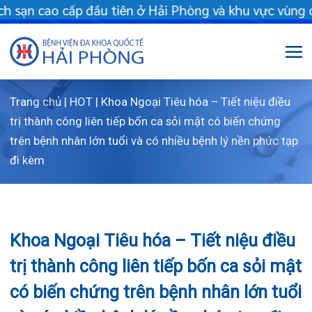
cao cấp đầu tiên ở Hải Phòng và khu vực vùng duyên hải Bắc bộ 
Trang chủ
|
HOT
|
Khoa Ngoại Tiêu hóa – Tiết niệu điều
Giới thiệu
trị thành công liên tiếp bốn ca sỏi mật có biến chứng
trên bệnh nhân lớn tuổi và có nhiều bệnh lý nền phức tạp
Dịch vụ
Giới thiệu chung
đi kèm
Chuyên gia
Sơ đồ tổng thể
Khám sức khỏe
Chuyên khoa
Sơ đồ khoa phòng
Dịch vụ tiêm chủng
Khoa Ngoại Tiêu hóa – Tiết niệu điều
FLS
Giờ làm việc
Bảo lãnh viện phí
Khoa Khám bệnh
trị thành công liên tiếp bốn ca sỏi mật
Khách hàng
Lịch khám bác sĩ Hà Nội
Chạy thận nhân tạo
Khoa Chẩn đoán hình ảnh – Thăm dò chức
có biến chứng trên bệnh nhân lớn tuổi
năng
và có nhiều bệnh lý nền phức tạp đi
Tin tức
Văn bản pháp quy
Lấy mẫu xét nghiệm tại nhà
Lịch khám
Khoa Răng Hàm Mặt
kèm
Dược lâm sàng
Phục vụ đồ ăn
Hòm thư góp ý
Tin mới
Trung tâm Mắt