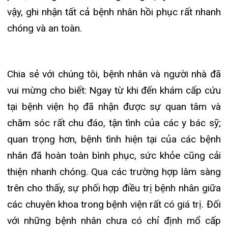
27/07/2026
CẢNH BÁO: TỰ Ý SỬ DỤNG
THUỐC NAM, THUỐC BẮC KHÔ...
24/07/2026
TỔNG QUAN VỀ BỆNH LÝ THOÁI
HÓA KHỚP VÀ CƠ SỞ SI...
23/07/2026
Đặt lịch khám