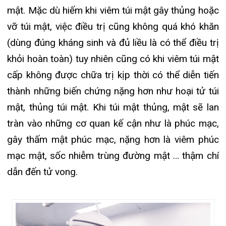
gây thấm mật phúc mạc, nặng hơn là viêm phúc
mạc mật, sốc nhiễm trùng đường mật … thậm chí
dẫn đến tử vong.
Bác sỹ Khoa Ngoại tiêu hóa – tiết niệu thực
hiện ca phẫu thuật phức tạp.
Vừa qua trong tháng 7, Khoa Ngoại Tiêu hóa –