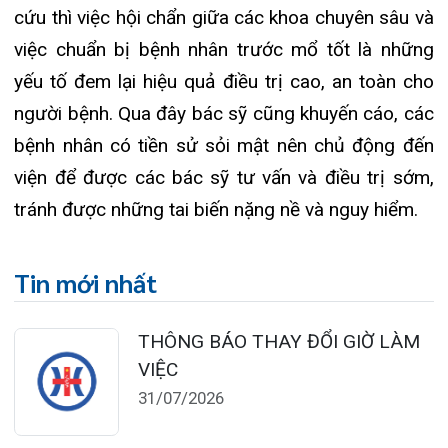
124 Nguyễn Đức Cảnh, Cát Dài Q Lê
Chân, Hải Phòng
0225-3955 888
0225-3951 115
dakhoaquocte.hih@gmail.com
Lịch làm việc:
Khoa Khám bệnh theo yêu cầu:
Thứ 2 – Thứ 6: 06:00 – 20:00
Thứ 7 – Chủ nhật: 06:30 – 16:30
Khoa Khám bệnh: Thứ 2 – Thứ 6