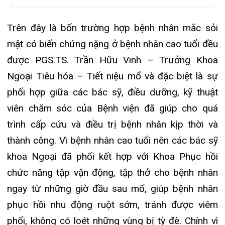
người bệnh. Qua đây bác sỹ cũng khuyến cáo, các
bệnh nhân có tiền sử sỏi mật nên chủ động đến
viện để được các bác sỹ tư vấn và điều trị sớm,
tránh được những tai biến nặng nề và nguy hiểm.
Tin mới nhất
THÔNG BÁO THAY ĐỔI GIỜ LÀM
VIỆC
31/07/2026
TRẢI NGHIỆM Y TẾ CHUẨN QUỐC
TẾ CHẠM ĐẾN TRÁI TI...
28/07/2026
BỆNH VIỆN ĐA KHOA QUỐC TẾ
HẢI PHÒNG THÔNG BÁO T...