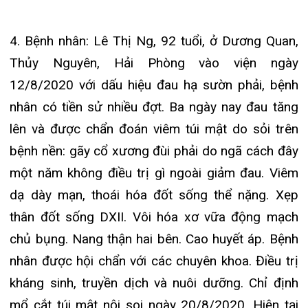
PGS.TS Trần Hữu Vinh – Trưởng Khoa Ngoại
tiêu hóa – tiết niệu thăm khám bệnh nhân sau
ca phẫu thuật.
Trên đây là bốn trường hợp bệnh nhân mắc sỏi
mật có biến chứng nặng ở bệnh nhân cao tuổi đều
được PGS.TS. Trần Hữu Vinh – Trưởng Khoa
Ngoại Tiêu hóa – Tiết niệu mổ và đặc biệt là sự
phối hợp giữa các bác sỹ, điều dưỡng, kỹ thuật
viên chăm sóc của Bệnh viện đã giúp cho quá
trình cấp cứu và điều trị bệnh nhân kịp thời và
thành công. Vì bệnh nhân cao tuổi nên các bác sỹ
khoa Ngoại đã phối kết hợp với Khoa Phục hồi
chức năng tập vận động, tập thở cho bệnh nhân
ngay từ những giờ đầu sau mổ, giúp bệnh nhân
phục hồi nhu động ruột sớm, tránh được viêm
phổi, không có loét những vùng bị tỳ đè. Chính vì