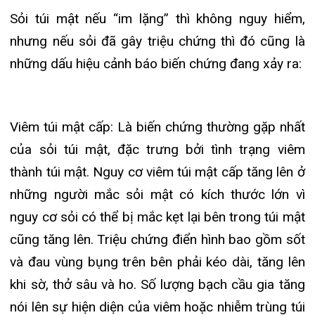
Viêm túi mật cấp: Là biến chứng thường gặp nhất
của sỏi túi mật, đặc trưng bởi tình trạng viêm
Khoa Hô hấp – Nội tiết – Bệnh nhiệt đới
thành túi mật. Nguy cơ viêm túi mật cấp tăng lên ở
Khoa Cơ xương khớp – Thận tiết niệu – Dị
những người mắc sỏi mật có kích thước lớn vì
ứng miễn dịch
nguy cơ sỏi có thể bị mắc kẹt lại bên trong túi mật
Khoa Tiêu hóa
cũng tăng lên. Triệu chứng điển hình bao gồm sốt
và đau vùng bụng trên bên phải kéo dài, tăng lên
Khoa Ung Bướu
khi sờ, thở sâu và ho. Số lượng bạch cầu gia tăng
Khoa Thần kinh – Đột quỵ
nói lên sự hiện diện của viêm hoặc nhiễm trùng túi
mật. Mặc dù hiếm khi viêm túi mật gây thủng hoặc
Khoa Thận nhân tạo
vỡ túi mật, việc điều trị cũng không quá khó khăn
(dùng đúng kháng sinh và đủ liều là có thể điều trị
khỏi hoàn toàn) tuy nhiên cũng có khi viêm túi mật
cấp không được chữa trị kịp thời có thể diễn tiến
thành những biến chứng nặng hơn như hoại tử túi
mật, thủng túi mật. Khi túi mật thủng, mật sẽ lan
tràn vào những cơ quan kế cận như là phúc mạc,