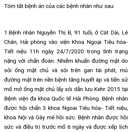
mổ phiên ngày 31-7-2020. Mở ống mật chủ lấy
nhiều sỏi tại ống mật chủ và sỏi trên gan. Bơm rửa
đường mật. Đặt dẫn lưu Kehr. Sau mổ bệnh nhân
được chuyển về Khoa theo dõi và điều trị tiếp. Đến
nay bệnh nhân đã hoàn toàn ổn định. Kiểm tra
Kehr: Đường mật hết sỏi, thuốc thông xuống tá
tràng tốt. Lâm sàng: Không sốt, da mắt hết vàng,
ăn uống vận động bình thường, có thể cho ra viện
nhưng gia đình xin ở lại theo dõi thêm. Ra viên
20/8/2020.
2.Bệnh nhân: Hàn Thị Y, 97 tuổi, ở Giang Biên, Vĩnh
Bảo, Hải Phòng vào khoa cấp cứu ngày
10/8/2020. Bệnh nhân được hội chẩn ngay giữa
Khoa Ngoại Tiêu hóa- Tiết niệu và Khoa Cấp cứu,
với chẩn đoán: Nhiễm trùng đường mật, viêm túi