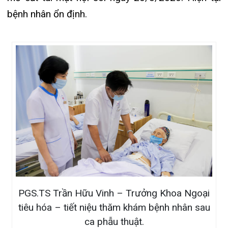
vậy, ghi nhận tất cả bệnh nhân hồi phục rất nhanh
chóng và an toàn.
Chia sẻ với chúng tôi, bệnh nhân và người nhà đã
vui mừng cho biết: Ngay từ khi đến khám cấp cứu
tại bệnh viện họ đã nhận được sự quan tâm và
chăm sóc rất chu đáo, tận tình của các y bác sỹ;
quan trọng hơn, bệnh tình hiện tại của các bệnh
nhân đã hoàn toàn bình phục, sức khỏe cũng cải
thiện nhanh chóng. Qua các trường hợp lâm sàng
trên cho thấy, sự phối hợp điều trị bệnh nhân giữa
các chuyên khoa trong bệnh viện rất có giá trị. Đối
với những bệnh nhân chưa có chỉ định mổ cấp
cứu thì việc hội chẩn giữa các khoa chuyên sâu và
việc chuẩn bị bệnh nhân trước mổ tốt là những
yếu tố đem lại hiệu quả điều trị cao, an toàn cho