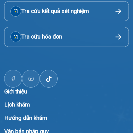
Giới thiệu
Lịch khám
Hướng dẫn khám
Văn bản pháp quy
Video
Tin tức
Liên hệ
© Bệnh viện đa khoa Quốc tế Hải Phòng - HIH. All rights
reserved