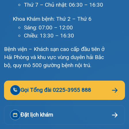
Khoa Hô hấp – Nội tiết – B
Hải Phòng và khu vực vùng duyên hải Bắc
bộ, quy mô 500 giường bệnh nội trú.
Khoa Cơ xương khớp – Thận
Khoa Tiêu hóa
Gọi Tổng đài 0225-3955 888
Khoa Ung Bướu
Khoa Thần kinh – Đột quỵ
Đặt lịch khám
Khoa Thận nhân tạo
Tra cứu kết quả xét nghiệm
Tra cứu hóa đơn