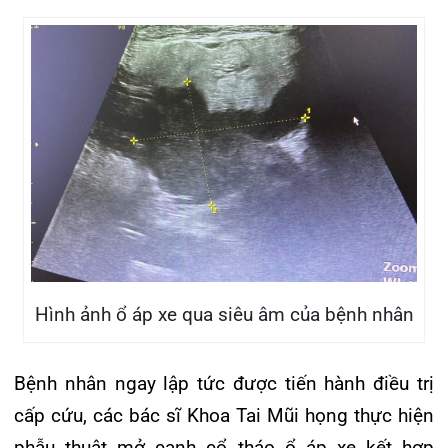
Hình ảnh ổ áp xe qua siêu âm của bệnh nhân
Bệnh nhân ngay lập tức được tiến hành điều trị
cấp cứu, các bác sĩ Khoa Tai Mũi họng thực hiện
phẫu thuật mở cạnh cổ tháo ổ áp xe kết hợp
truyền dịch, kháng sinh, chống viêm. Qúa trình
phẫu thuật, tháo ra được hơn 100ml dịch mủ màu
socola, mùi thối, ổ áp xe đã sắp lan vào trung
thất. Bệnh nhân được dẫn lưu áp xe, thay băng,
bơm rửa ổ áp xe hàng ngày. Dưới sự chăm sóc và
điều trị tích cực của các y bác sĩ, bệnh nhân hồi
phục tốt và được khâu khép vùng mổ cạnh cổ,
xuất viện trong tình trạng ổn định.
Cũng ngay sau đó chỉ khoảng 5 ngày là trường