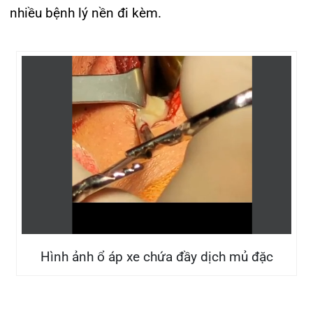
Ổ áp xe với nhiều dịch mủ đặc
Theo PGS.TS Vũ Văn Sản – Trưởng Khoa Tai Mũi
Họng, Bệnh viện đa khoa Quốc tế Hải Phòng: Áp
xe tại vị trí cạnh cổ nếu không được phát hiện và
điều trị kịp thời có thể gây biến chứng nguy hiểm,
áp xe lan vào trung thất, phổi, gây viêm trung thất,
nhiễm khuẩn huyết… rất dễ gây tử vong nếu
không phẫu thuật cấp cứu. Do vậy, bệnh nhân cần
lưu ý ngay khi có các triệu chứng bất thường như
nuốt đau, vướng vùng họng, cổ thì nên đi khám
sớm tại các cơ sở y tế có chuyên khoa Tai Mũi