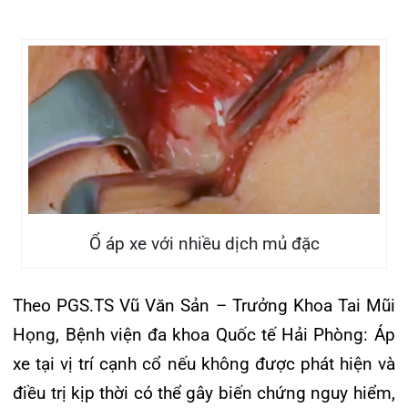
Họng để được điều trị, tránh việc tự ý điều trị
kháng sinh, kháng viêm tại nhà dẫn tới những tổn
thương nặng nề, phải can thiệp y khoa phức tạp.
Tin mới nhất
THÔNG BÁO THAY ĐỔI GIỜ LÀM
VIỆC
31/07/2026
TRẢI NGHIỆM Y TẾ CHUẨN QUỐC
TẾ CHẠM ĐẾN TRÁI TI...
28/07/2026
BỆNH VIỆN ĐA KHOA QUỐC TẾ
HẢI PHÒNG THÔNG BÁO T...
27/07/2026