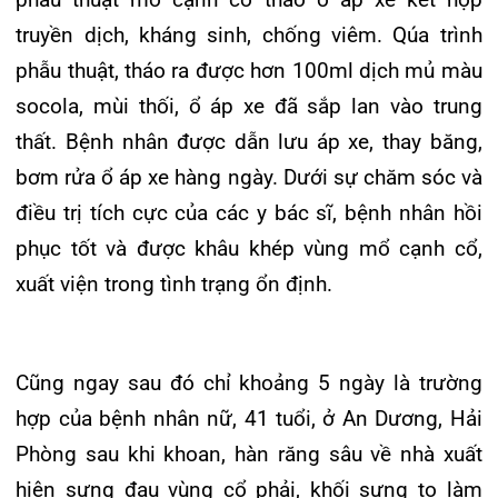
hợp của bệnh nhân nữ, 41 tuổi, ở An Dương, Hải
Phòng sau khi khoan, hàn răng sâu về nhà xuất
hiện sưng đau vùng cổ phải, khối sưng to làm
bệnh nhân không quay cổ được. Bệnh nhân khi
ăn và thở đều khó khăn; được bác sĩ Khoa Tai Mũi
Họng chẩn đoán bị áp xe cạnh cổ do biến chứng
từ ổ răng. Bác sĩ tiến hành cấp cứu mở cạnh cổ,
dẫn lưu hơn 200ml mủ đặc, thối khẳn. Bệnh nhân
được điều trị tích cực 2 tuần và hồi phục.
Trên đây là 2 trong tổng số 5 ca áp xe mà thời
gian ngắn vừa qua, các bác sĩ Khoa Tai Mũi
Họng, Bệnh viện đa khoa Quốc tế Hải Phòng đã
phẫu thuật và điều trị thành công; đặc biệt nhiều
trường hợp đã có biến chứng nặng, diễn tiến
nhanh, phức tạp và trên bệnh nhân lớn tuổi, có