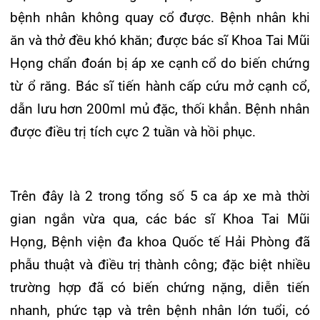
nhiều bệnh lý nền đi kèm.
Hình ảnh ổ áp xe chứa đầy dịch mủ đặc