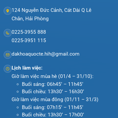
Giới thiệu
Lịch khám
Hướng dẫn khám
Văn bản pháp quy
Video
Tin tức
Liên hệ
© Bệnh viện đa khoa Quốc tế Hải Phòng - HIH. All
rights reserved