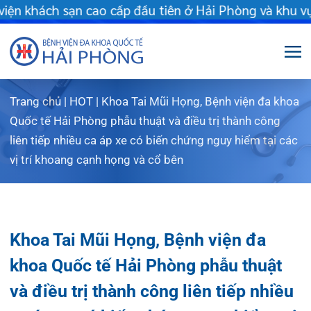
hách sạn cao cấp đầu tiên ở Hải Phòng và khu vực vùng duyên hả
Trang chủ
|
HOT
|
Khoa Tai Mũi Họng, Bệnh viện đa khoa
Giới thiệu
Quốc tế Hải Phòng phẫu thuật và điều trị thành công
liên tiếp nhiều ca áp xe có biến chứng nguy hiểm tại các
Dịch vụ
Giới thiệu chung
vị trí khoang cạnh họng và cổ bên
Chuyên gia
Sơ đồ tổng thể
Khám sức khỏe
Chuyên khoa
Sơ đồ khoa phòng
Dịch vụ tiêm chủng
Khoa Tai Mũi Họng, Bệnh viện đa
FLS
Giờ làm việc
Bảo lãnh viện phí
Khoa Khám bệnh
khoa Quốc tế Hải Phòng phẫu thuật
Khách hàng
Lịch khám bác sĩ Hà Nội
Chạy thận nhân tạo
Khoa Chẩn đoán hình ảnh – Thăm dò chức
và điều trị thành công liên tiếp nhiều
năng
ca áp xe có biến chứng nguy hiểm tại
Tin tức
Văn bản pháp quy
Lấy mẫu xét nghiệm tại nhà
Lịch khám
Khoa Răng Hàm Mặt
các vị trí khoang cạnh họng và cổ bên
Dược lâm sàng
Phục vụ đồ ăn
Hòm thư góp ý
Tin mới
Trung tâm Mắt