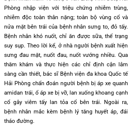
sưng đau mặt, nuốt đau, nuốt vướng nhiều. Qua
Khoa Hô hấp – Nội tiết – Bệnh nhiệt đới
thăm khám và thực hiện các chỉ định cận lâm
sàng cần thiết, bác sĩ Bệnh viện đa khoa Quốc tế
Khoa Cơ xương khớp – Thận tiết niệu – Dị
Hải Phòng chẩn đoán người bệnh bị áp xe quanh
ứng miễn dịch
amidan trái, ổ áp xe bị vỡ, lan xuống khoang cạnh
Khoa Tiêu hóa
cổ gây viêm tấy lan tỏa cổ bên trái. Ngoài ra,
bệnh nhân mắc kèm bệnh lý tăng huyết áp, đái
Khoa Ung Bướu
tháo đường.
Khoa Thần kinh – Đột quỵ
Khoa Thận nhân tạo