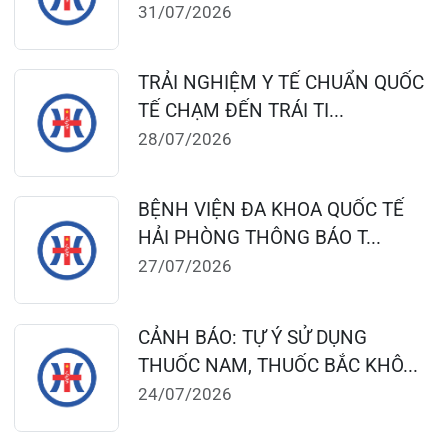
124 Nguyễn Đức Cảnh, Cát Dài Q Lê
Chân, Hải Phòng
0225-3955 888
0225-3951 115
dakhoaquocte.hih@gmail.com
Lịch làm việc:
Giờ làm việc mùa hè (01/4 – 31/10):
Buổi sáng: 06h45’ – 11h45’
Buổi chiều: 13h30’ – 16h30’
Giờ làm việc mùa đông (01/11 – 31/3)
Buổi sáng: 07h15’ – 11h45’
Buổi chiều: 13h30’ – 17h00’