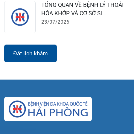
Bệnh viện – Khách sạn cao cấp đầu tiên ở
Hải Phòng và khu vực vùng duyên hải Bắc
bộ, quy mô 500 giường bệnh nội trú.
Gọi Tổng đài 0225-3955 888
Đặt lịch khám
Tra cứu kết quả xét nghiệm
Tra cứu hóa đơn