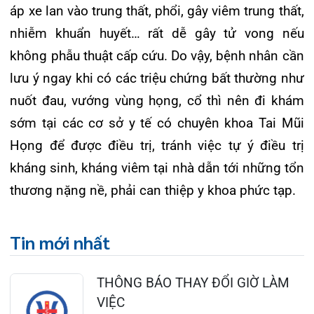
CẢNH BÁO: TỰ Ý SỬ DỤNG
THUỐC NAM, THUỐC BẮC KHÔ...
24/07/2026
TỔNG QUAN VỀ BỆNH LÝ THOÁI
HÓA KHỚP VÀ CƠ SỞ SI...
23/07/2026
Đặt lịch khám