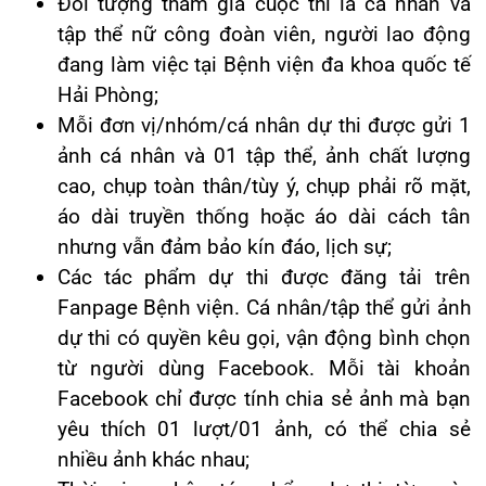
Khoa Hô
áo dài truyền thống hoặc áo dài cách tân
nhưng vẫn đảm bảo kín đáo, lịch sự;
Khoa Cơ
Các tác phẩm dự thi được đăng tải trên
Fanpage Bệnh viện. Cá nhân/tập thể gửi ảnh
Khoa Ti
dự thi có quyền kêu gọi, vận động bình chọn
Khoa U
từ người dùng Facebook. Mỗi tài khoản
Facebook chỉ được tính chia sẻ ảnh mà bạn
Khoa Th
yêu thích 01 lượt/01 ảnh, có thể chia sẻ
nhiều ảnh khác nhau;
Khoa Th
Thời gian nhận tác phẩm dự thi từ ngày
15/02/2024 đến 17h00 ngày 01/3/2024
Thời hạn khóa bình luận, like và share: 17h00
ngày 05/3/2024
Chi tiết thể lệ cuộc thi xem tại đây:
https://hih.vn/the-le-cuoc-thi-anh-duyen-dang-ao-
dai-da-khoa-quoc-te-hai-phong/