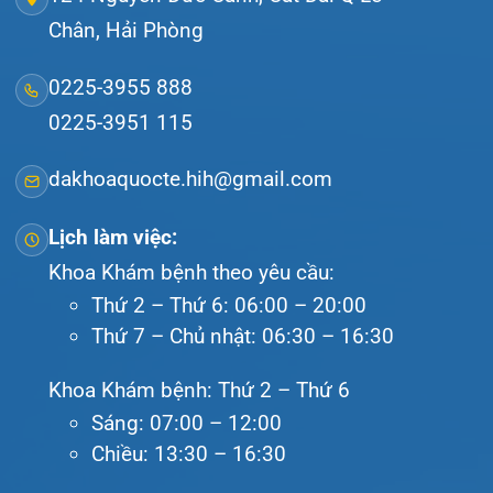
Tra cứu hóa đơn
Giới thiệu
Lịch khám
Hướng dẫn khám
Văn bản pháp quy
Video
Tin tức
Liên hệ