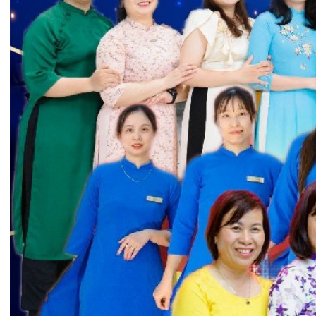
Tin mới nhất
THÔNG BÁO THAY ĐỔI GIỜ LÀM
VIỆC
31/07/2026
TRẢI NGHIỆM Y TẾ CHUẨN QUỐC
TẾ CHẠM ĐẾN TRÁI TI...