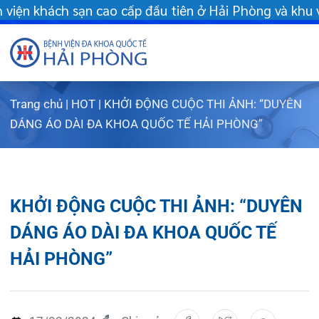
 tiên ở Hải Phòng và khu vực vùng duyên hải Bắc bộ - Khám chữa
Trang chủ
|
HOT
|
KHỞI ĐỘNG CUỘC THI ẢNH: “DUYÊN
Giới thiệu
DÁNG ÁO DÀI ĐA KHOA QUỐC TẾ HẢI PHÒNG”
Dịch vụ
Giới th
Chuyên gi
Sơ đồ t
Khám s
KHỞI ĐỘNG CUỘC THI ẢNH: “DUYÊN
Chuyên k
Sơ đồ k
Dịch vụ
DÁNG ÁO DÀI ĐA KHOA QUỐC TẾ
HẢI PHÒNG”
FLS
Giờ làm
Bảo lãn
Khoa K
Khách hà
Lịch kh
Chạy th
Khoa Ch
17/02/2024
Chia sẻ:
Tin tức
Văn bản
Lấy mẫu
Khoa R
Lịch k
Dược lâm
Phục vụ
Trung t
Hòm th
Tin mới