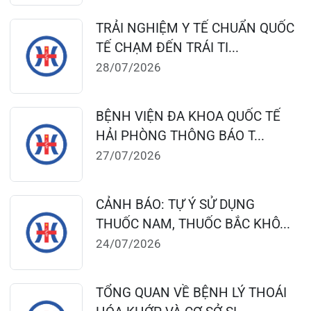
124 Nguyễn Đức Cảnh, Cát Dài Q Lê
Chân, Hải Phòng
0225-3955 888
0225-3951 115
dakhoaquocte.hih@gmail.com
Lịch làm việc:
Khoa Khám bệnh theo yêu cầu: