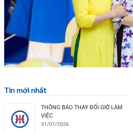
28/07/2026
BỆNH VIỆN ĐA KHOA QUỐC TẾ
HẢI PHÒNG THÔNG BÁO T...
27/07/2026
CẢNH BÁO: TỰ Ý SỬ DỤNG
THUỐC NAM, THUỐC BẮC KHÔ...
24/07/2026
TỔNG QUAN VỀ BỆNH LÝ THOÁI
HÓA KHỚP VÀ CƠ SỞ SI...
23/07/2026
Đặt lịch khám