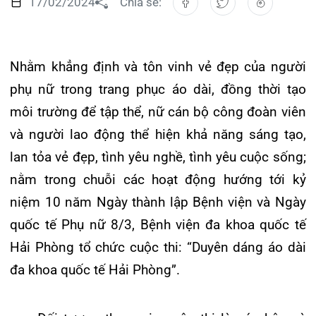
Nhằm khẳng định và tôn vinh vẻ đẹp của người
Đào tạo
Chăm só
Khoa Nộ
Căng ti
Hoạt đ
Tạp chí
phụ nữ trong trang phục áo dài, đồng thời tạo
Khoa Ta
Đặt hẹ
Tin sức
Kiến th
môi trường để tập thể, nữ cán bộ công đoàn viên
Gọi
và người lao động thể hiện khả năng sáng tạo,
Khoa Gâ
Thông t
Nhịp cầ
lan tỏa vẻ đẹp, tình yêu nghề, tình yêu cuộc sống;
Khoa X
Hướng 
Tin tuy
nằm trong chuỗi các hoạt động hướng tới kỷ
Đặt
niệm 10 năm Ngày thành lập Bệnh viện và Ngày
Khoa D
Đội ngũ
Video
quốc tế Phụ nữ 8/3, Bệnh viện đa khoa quốc tế
Khoa hồ
Căm ơn 
Hải Phòng tổ chức cuộc thi: “Duyên dáng áo dài
Tra
đa khoa quốc tế Hải Phòng”.
Khoa ng
Khoa ng
Tra
Đối tượng tham gia cuộc thi là cá nhân và
tập thể nữ công đoàn viên, người lao động
Khoa ng
đang làm việc tại Bệnh viện đa khoa quốc tế
Hải Phòng;
Khoa Ph
Mỗi đơn vị/nhóm/cá nhân dự thi được gửi 1
Khoa T
ảnh cá nhân và 01 tập thể, ảnh chất lượng
cao, chụp toàn thân/tùy ý, chụp phải rõ mặt,