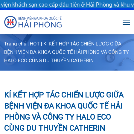
ch sạn cao cấp đầu tiên ở Hải Phòng và khu vực vùng duyên hải 
Trang chủ
|
HOT
|
KÍ KẾT HỢP TÁC CHIẾN LƯỢC GIỮA
Giới thiệu
BỆNH VIỆN ĐA KHOA QUỐC TẾ HẢI PHÒNG VÀ CÔNG TY
HALO ECO CÙNG DU THUYỀN CATHERIN
Dịch vụ
Giới thiệu chung
Chuyên gia
Sơ đồ tổng thể
Khám sức khỏe
KÍ KẾT HỢP TÁC CHIẾN LƯỢC GIỮA
Chuyên khoa
Sơ đồ khoa phòng
Dịch vụ tiêm chủng
BỆNH VIỆN ĐA KHOA QUỐC TẾ HẢI
FLS
Giờ làm việc
Bảo lãnh viện phí
Khoa Khám bệnh
PHÒNG VÀ CÔNG TY HALO ECO
Khách hàng
Lịch khám bác sĩ Hà Nội
Chạy thận nhân tạo
Khoa Chẩn đoán hình ảnh – Thăm dò chức
CÙNG DU THUYỀN CATHERIN
năng
Tin tức
Văn bản pháp quy
Lấy mẫu xét nghiệm tại nhà
Lịch khám
Khoa Răng Hàm Mặt
Dược lâm sàng
Phục vụ đồ ăn
Hòm thư góp ý
Tin mới
23/03/2024
Chia sẻ:
Trung tâm Mắt