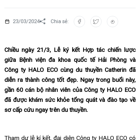
Đào tạo
Chăm sóc toàn diện
Căng tin bệnh viện
Hoạt động
Tạp chí dược lâm sàng
Khoa Nội Soi
Đặt hẹn khám
Tin sức khoẻ
Kiến thức y dược
Chiều ngày 21/3, Lễ ký kết Hợp tác chiến lược
Khoa Tai Mũi Họng
Gọi Tổng đài 0225-3955 888
giữa Bệnh viện đa khoa quốc tế Hải Phòng và
Thông tin thẻ BHYT
Nhịp cầu nhân ái
Công ty HALO ECO cùng du thuyền Catherin đã
Khoa Gây Mê hồi sức
Hướng dẫn khám
Tin tuyển dụng
diễn ra thành công tốt đẹp. Ngay trong buổi này,
Đặt lịch khám
Khoa Xét nghiệm
gần 60 cán bộ nhân viên của Công ty HALO ECO
Đội ngũ chăm sóc khách hàng
Video
đã được khám sức khỏe tổng quát và đào tạo về
Khoa Dược
Căm ơn từ người bệnh
sơ cấp cứu ngay trên du thuyền.
Tra cứu kết quả xét nghiệm
Khoa hồi sức Cấp cứu – Hồi sức tích cực
Khoa ngoại Tổng hợp
Tham dự lễ kí kết, đại diện Công ty HALO ECO có
Tra cứu hóa đơn
Khoa ngoại Thận Tiết Niệu Nam học
ông Nguyễn Quốc Hoàn – Chủ tịch Hội đồng
quản trị. Về phía Bệnh viện đa khoa quốc tế Hải
Khoa ngoại Chấn thương chỉnh hình
Phòng có: TS.BSNT Hoàng Văn Dũng – Giám đốc
Khoa Phục hồi chức năng
điều hành; ông Lương Văn Tích – Giám đốc Tài
chính, đại diện lãnh đạo các Phòng liên quan cùng
Khoa Tim mạch