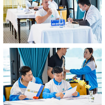
Tin mới nhất
THÔNG BÁO THAY ĐỔI GIỜ LÀM
VIỆC
31/07/2026
TRẢI NGHIỆM Y TẾ CHUẨN QUỐC
TẾ CHẠM ĐẾN TRÁI TI...
28/07/2026