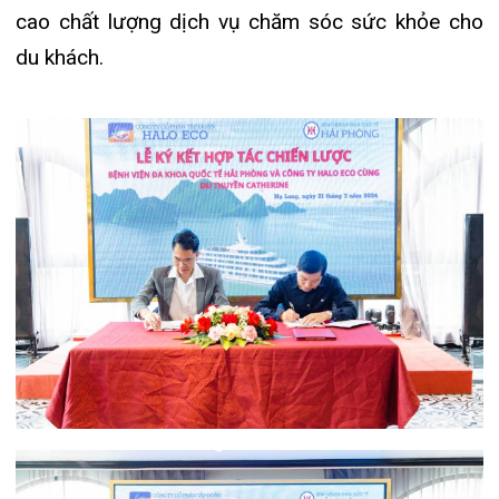
Ngay sau lễ ký kết, gần 60 nhân sự của HALO
ECO đã được kiểm tra sức khỏe và đào tạo về sơ
cấp cứu bởi các bác sĩ của Bệnh viện đa khoa