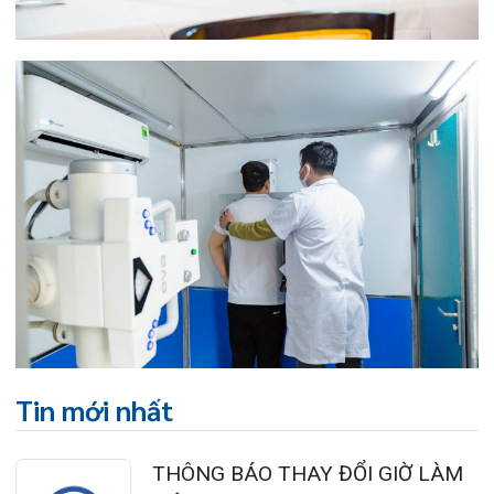
BỆNH VIỆN ĐA KHOA QUỐC TẾ
HẢI PHÒNG THÔNG BÁO T...
27/07/2026
CẢNH BÁO: TỰ Ý SỬ DỤNG
THUỐC NAM, THUỐC BẮC KHÔ...
24/07/2026
TỔNG QUAN VỀ BỆNH LÝ THOÁI
HÓA KHỚP VÀ CƠ SỞ SI...
23/07/2026
Đặt lịch khám