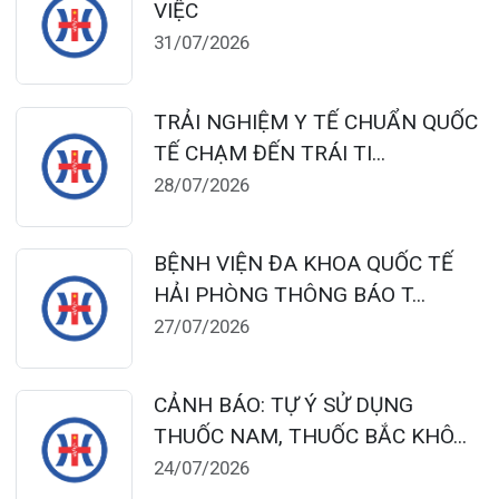
124 Nguyễn Đức Cảnh, Cát Dài Q Lê
Chân, Hải Phòng
0225-3955 888
0225-3951 115
dakhoaquocte.hih@gmail.com
Lịch làm việc:
Khoa Khám bệnh theo yêu cầu:
Thứ 2 – Thứ 6: 06:00 – 20:00