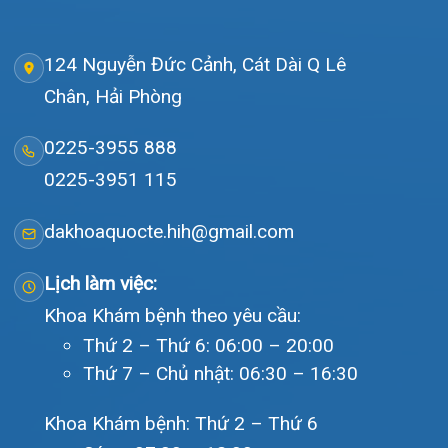
Tra cứu hóa đơn
Giới thiệu
Lịch khám
Hướng dẫn khám
Văn bản pháp quy
Video
Tin tức
Liên hệ