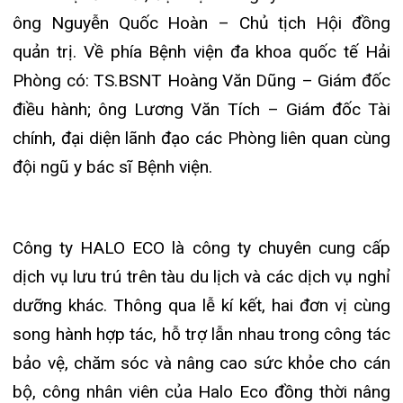
đội ngũ y bác sĩ Bệnh viện.
Khoa Hô hấp – Nội tiết – Bệnh nhiệt đới
Khoa Cơ xương khớp – Thận tiết niệu – Dị
Công ty HALO ECO là công ty chuyên cung cấp
ứng miễn dịch
dịch vụ lưu trú trên tàu du lịch và các dịch vụ nghỉ
Khoa Tiêu hóa
dưỡng khác. Thông qua lễ kí kết, hai đơn vị cùng
song hành hợp tác, hỗ trợ lẫn nhau trong công tác
Khoa Ung Bướu
bảo vệ, chăm sóc và nâng cao sức khỏe cho cán
Khoa Thần kinh – Đột quỵ
bộ, công nhân viên của Halo Eco đồng thời nâng
cao chất lượng dịch vụ chăm sóc sức khỏe cho
Khoa Thận nhân tạo
du khách.