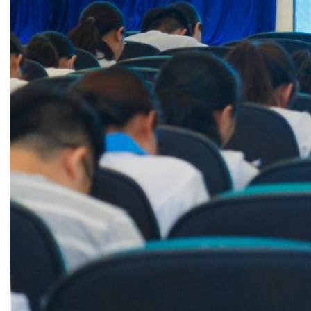
Kiểm soát nhiễm khuẩn có vai trò rất qua
n trọng
trong khám, chữa bệnh. Chính vì vậy, lựa chọn chủ
đề “Kiểm soát nhiễm khuẩn” trong kỳ thi lần này
nhằm bổ sung, phổ biến và đánh giá liên tục các
kiến thức, kỹ năng về kiểm soát nhiễm khuẩn cho
cán bộ, nhân viên y tế đang công tác tại Bệnh viện
đa khoa Quốc tế Hải Phòng.