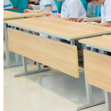
Đến với kỳ thi, các thí sinh phải trả lời 60 câu hỏi
trắc nghiệm trong vòng 30 phút, nội dung xoay
quanh các kiến thức như: Quy định về kiểm soát
nhiễm khuẩn trong bệnh viện ( Quy định về khử
khuẩn, tiệt khuẩn dụng cụ; phòng ngừa chuẩn;
phòng ngừa nhiễm khuẩn huyết, phòng ngừa
nhiễm khuẩn vết mổ, thực hành tiêm an toàn); Quy
định về quản lý chất thải y tế… Cũng thông qua kỳ
thi, các điều dưỡng, nữ hộ sinh, kỹ thuật viên Bệnh
viện đa khoa quốc tế Hải Phòng có cơ hội được
ôn tập, kiểm tra lại các kiến thức, kĩ năng về công
tác kiểm soát nhiễm khuẩn; qua đó nâng cao chất