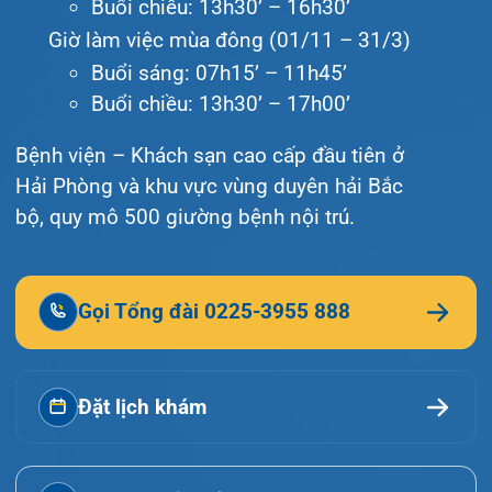
Khoa Hô hấp – Nội tiết – B
bộ, quy mô 500 giường bệnh nội trú.
Khoa Cơ xương khớp – Thận
Gọi Tổng đài 0225-3955 888
Khoa Tiêu hóa
Khoa Ung Bướu
Đặt lịch khám
Khoa Thần kinh – Đột quỵ
Khoa Thận nhân tạo
Tra cứu kết quả xét nghiệm
Tra cứu hóa đơn