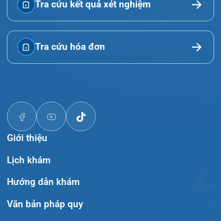
Giới thiệu
Lịch khám
Hướng dẫn khám
Văn bản pháp quy
Video
Tin tức
Liên hệ
© Bệnh viện đa khoa Quốc tế Hải Phòng - HIH. All
rights reserved