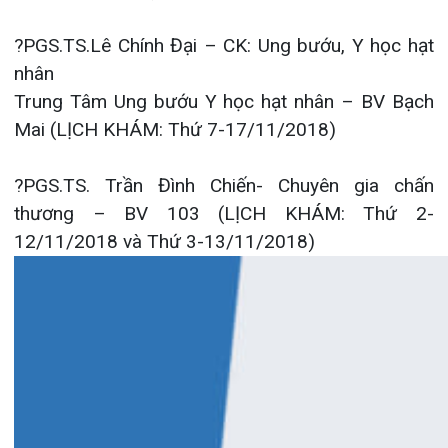
?
PGS.TS. Trần Đình Chiến- Chuyên gia chấn
Khoa Hô
thương – BV 103 (LỊCH KHÁM: Thứ 2-
Khoa Cơ
12/11/2018 và Thứ 3-13/11/2018)
Khoa Ti
Khoa U
Khoa Th
Khoa Th