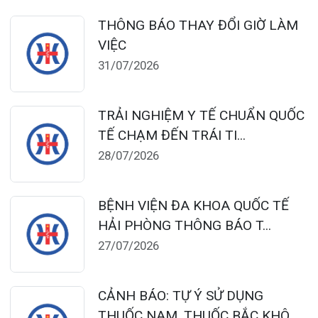
dakhoaquocte.hih@gmail.com
Lịch làm việc:
Khoa Khám bệnh theo yêu cầu:
Thứ 2 – Thứ 6: 06:00 – 20:00
Thứ 7 – Chủ nhật: 06:30 – 16:30
Khoa Khám bệnh: Thứ 2 – Thứ 6
Sáng: 07:00 – 12:00
Chiều: 13:30 – 16:30
Bệnh viện – Khách sạn cao cấp đầu tiên ở
Hải Phòng và khu vực vùng duyên hải Bắc
bộ, quy mô 500 giường bệnh nội trú.
Gọi Tổng đài 0225-3955 888