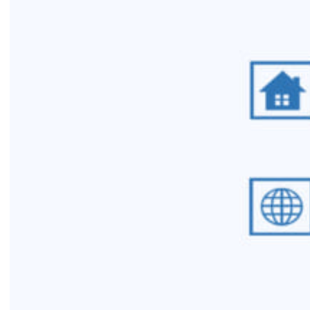
31/07/2026
TRẢI NGHIỆM Y TẾ CHUẨN QUỐC
TẾ CHẠM ĐẾN TRÁI TI...
28/07/2026
BỆNH VIỆN ĐA KHOA QUỐC TẾ
HẢI PHÒNG THÔNG BÁO T...
27/07/2026
CẢNH BÁO: TỰ Ý SỬ DỤNG
THUỐC NAM, THUỐC BẮC KHÔ...
24/07/2026
TỔNG QUAN VỀ BỆNH LÝ THOÁI
HÓA KHỚP VÀ CƠ SỞ SI...
23/07/2026