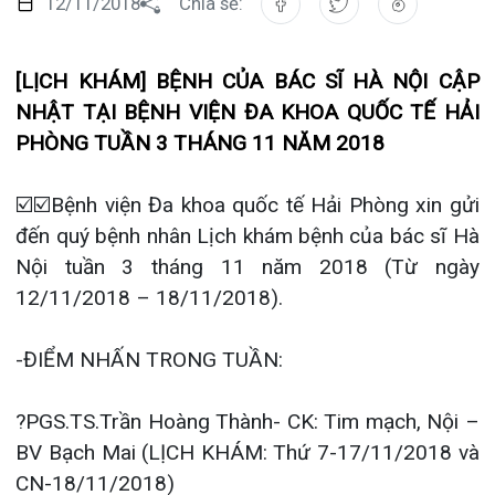
NHẬT TẠI BỆNH VIỆN ĐA KHOA QUỐC TẾ HẢI
Đào tạo
Chăm só
Khoa Nộ
Căng tin
Hoạt đ
Tạp chí
PHÒNG TUẦN 3 THÁNG 11 NĂM 2018
Khoa Ta
Đặt hẹn
Tin sức
Kiến th
☑️
☑️
Bệnh viện Đa khoa quốc tế Hải Phòng xin gửi
Gọi
Khoa Gâ
Thông t
Nhịp cầ
đến quý bệnh nhân Lịch khám bệnh của bác sĩ Hà
Nội tuần 3 tháng 11 năm 2018 (Từ ngày
Khoa Xé
Hướng 
Tin tuy
12/11/2018 – 18/11/2018).
Đặt
Khoa D
Đội ngũ
Video
-ĐIỂM NHẤN TRONG TUẦN:
Khoa hồ
Căm ơn 
Tra
?
PGS.TS.Trần Hoàng Thành- CK: Tim mạch, Nội –
Khoa ng
BV Bạch Mai (LỊCH KHÁM: Thứ 7-17/11/2018 và
CN-18/11/2018)
Khoa ng
Tra
?
PGS.TS.Lê Chính Đại – CK: Ung bướu, Y học hạt
Khoa ng
nhân
Khoa Ph
Trung Tâm Ung bướu Y học hạt nhân – BV Bạch
Mai (LỊCH KHÁM: Thứ 7-17/11/2018)
Khoa T