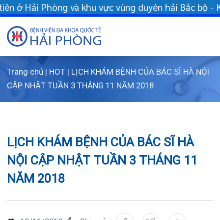
hu vực vùng duyên hải Bắc bộ - Khám chữa bệnh bảo hiểm y tế t
Trang chủ
|
HOT
|
LỊCH KHÁM BỆNH CỦA BÁC SĨ HÀ NỘI
Giới thiệu
CẬP NHẬT TUẦN 3 THÁNG 11 NĂM 2018
Dịch vụ
Giới thi
Chuyên gi
Sơ đồ t
Khám s
LỊCH KHÁM BỆNH CỦA BÁC SĨ HÀ
Chuyên k
Sơ đồ k
Dịch vụ
NỘI CẬP NHẬT TUẦN 3 THÁNG 11
NĂM 2018
FLS
Giờ làm 
Bảo lãnh
Khoa K
Khách hà
Lịch kh
Chạy th
Khoa Ch
12/11/2018
Chia sẻ:
Tin tức
Văn bản
Lấy mẫu
Khoa R
Lịch kh
Dược lâm
Phục vụ
Trung t
Hòm th
Tin mới
[LỊCH KHÁM] BỆNH CỦA BÁC SĨ HÀ NỘI CẬP