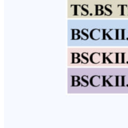
?
ĐĂNG KÍ HẸN KHÁM CÁC CHUYÊN GIA TẠI:
https://hih.vn/online/
—————————————————————————-
?
Bệnh viện đa khoa Quốc tế Hải Phòng
?
SỰ PHỤC VỤ HOÀN HẢO
?
?
Địa chỉ : Số 124, Nguyễn Đức Cảnh, Lê Chân,
Hải Phòng
?
Hotline : 0225 3 955 888
?
Website : https://hih.vn/
?
Đặt Khám Trực Tuyến:
https://hih.vn/online/
✉
Email : chamsockhachhang.hih@gmail.com
Tin mới nhất
THÔNG BÁO THAY ĐỔI GIỜ LÀM
VIỆC