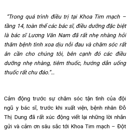
tầng 14, toàn thể các bác sĩ, điều dưỡng đặc biệt
Đào tạo
Chăm sóc toàn diện
Khoa Nội Soi
Căng tin bệnh viện
Hoạt động
Tạp chí dược lâm sàn
là bác sĩ Lương Văn Nam đã rất nhẹ nhàng hỏi
thăm bệnh tình xoa dịu nỗi đau và chăm sóc rất
Khoa Tai Mũi Họng
Đặt hẹn khám
Tin sức khoẻ
Kiến thức y dược
ân cần cho chúng tôi, bên cạnh đó các điều
Gọi Tổng đài 02
Khoa Gây Mê hồi sức
Thông tin thẻ BHYT
Nhịp cầu nhân ái
dưỡng nhẹ nhàng, tiêm thuốc, hướng dẫn uống
thuốc rất chu đáo.”…
Khoa Xét nghiệm
Hướng dẫn khám
Tin tuyển dụng
Đặt lịch khám
Khoa Dược
Đội ngũ chăm sóc khá
Video
Cảm động trước sự chăm sóc tận tình của đội
Khoa hồi sức Cấp cứu 
Căm ơn từ người bệnh
Tra cứu kết quả 
ngũ y bác sĩ, trước khi xuất viện, bệnh nhân Đỗ
Khoa ngoại Tổng hợp
Thị Dung đã rất xúc động viết lại những lời nhắn
gửi và cảm ơn sâu sắc tới Khoa Tim mạch – Đột
Khoa ngoại Thận Tiết
Tra cứu hóa đơn
quỵ, Bệnh viện đa khoa quốc tế Hải Phòng. Đây đã
Khoa ngoại Chấn thươn
là bức thư thứ 3 trong 5 ngày liên tiếp (25-
29/8/2023), Khoa đã nhận được những lời khen
Khoa Phục hồi chức n
ngợi cùng thư cảm ơn từ người bệnh. Những phản
Khoa Tim mạch
hồi tích cực, sự đánh giá cao của bệnh nhân dành