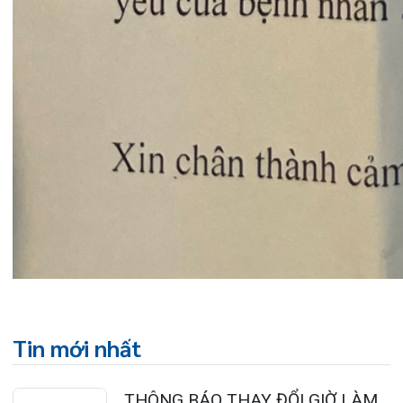
HẢI PHÒNG THÔNG BÁO T...
27/07/2026
CẢNH BÁO: TỰ Ý SỬ DỤNG
THUỐC NAM, THUỐC BẮC KHÔ...
24/07/2026
TỔNG QUAN VỀ BỆNH LÝ THOÁI
HÓA KHỚP VÀ CƠ SỞ SI...
23/07/2026
Đặt lịch khám