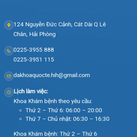
Giới thiệu
Lịch khám
Hướng dẫn khám
Văn bản pháp quy
Video
Tin tức
Liên hệ
© Bệnh viện đa khoa Quốc tế Hải Phòng - HIH. All rights
reserved