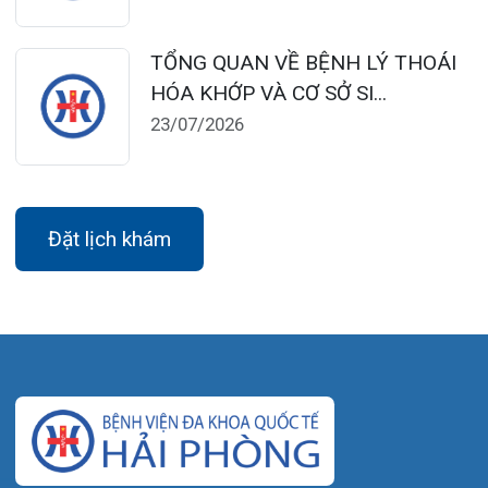
Sáng: 07:00 – 12:00
Chiều: 13:30 – 16:30
Bệnh viện – Khách sạn cao cấp đầu tiên ở
Hải Phòng và khu vực vùng duyên hải Bắc
bộ, quy mô 500 giường bệnh nội trú.
Gọi Tổng đài 0225-3955 888
Đặt lịch khám
Tra cứu kết quả xét nghiệm
Tra cứu hóa đơn