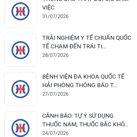
124 Nguyễn Đức Cảnh, Cát Dài Q Lê
Chân, Hải Phòng
0225-3955 888
0225-3951 115
dakhoaquocte.hih@gmail.com
Lịch làm việc:
Khoa Khám bệnh theo yêu cầu:
Thứ 2 – Thứ 6: 06:00 – 20:00
Thứ 7 – Chủ nhật: 06:30 – 16:30
Khoa Khám bệnh: Thứ 2 – Thứ 6