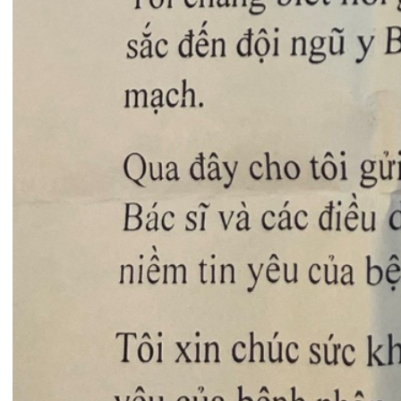
Tin mới nhất
THÔNG BÁO THAY ĐỔI GIỜ LÀM
VIỆC
31/07/2026
TRẢI NGHIỆM Y TẾ CHUẨN QUỐC
TẾ CHẠM ĐẾN TRÁI TI...
28/07/2026
BỆNH VIỆN ĐA KHOA QUỐC TẾ