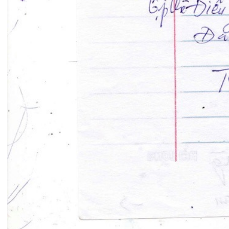
Đặt lịch khám
124 Nguyễn Đức Cảnh, Cát Dài Q Lê
Chân, Hải Phòng
0225-3955 888
0225-3951 115
dakhoaquocte.hih@gmail.com