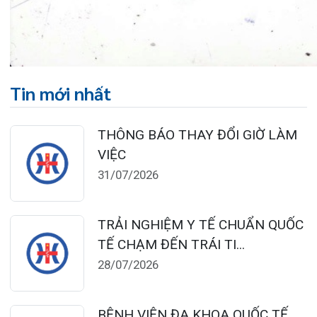
Lịch làm việc:
Khoa Khám bệnh theo yêu cầu:
Thứ 2 – Thứ 6: 06:00 – 20:00
Thứ 7 – Chủ nhật: 06:30 – 16:30
Khoa Khám bệnh: Thứ 2 – Thứ 6
Sáng: 07:00 – 12:00
Chiều: 13:30 – 16:30
Bệnh viện – Khách sạn cao cấp đầu tiên ở
Hải Phòng và khu vực vùng duyên hải Bắc
bộ, quy mô 500 giường bệnh nội trú.
Gọi Tổng đài 0225-3955 888
Đặt lịch khám