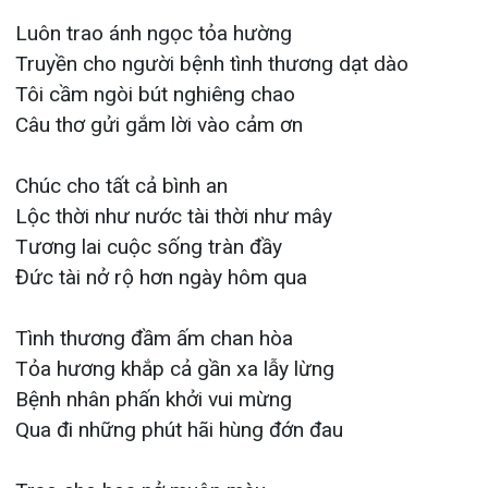
Bệnh nhân phấn khởi vui mừng
Qua đi những phút hãi hùng đớn đau
Trao cho hoa nở muôn màu
Nụ cười thường trực đớn đau không còn
Chúc cho hạnh phúc luôn hường
Cửa nhà yên ấm cháu con thành tài
Tới đây thơ cũng đã dài
Từ trái tim này tôi thật biết ơn
Giãi bày tỏ tấm lòng son
Cảm ơn tất cả dưới trên từng người
Thành tâm xin tặng mọi người
Bài thơ từ tấm lòng người bệnh nhân
Chúc cho đa khoa quốc tế Hải Phòng
Tháng ngày luôn cứ không ngừng vươn cao”
Lời bài thơ cũng là niềm vui, sự xúc động cũng