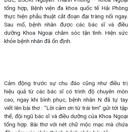
Khoa Hô hấp – Nội tiết
Khoa Cơ xương khớp – 
Cảm động trước sự chu đáo cũng như điều trị
Khoa Tiêu hóa
hiệu quả từ các bác sĩ có trình độ chuyên môn
Khoa Ung Bướu
cao, ngay khi bình phục, bệnh nhân N đã tự tay
viết lên bài thơ : “Lời cảm ơn từ trái tim” gửi tới tập
Khoa Thần kinh – Đột 
thể, đội ngũ bác sĩ và điều dưỡng của Khoa Ngoại
tổng hợp. Bài thơ với nét chữ mộc mạc mà chứa
Khoa Thận nhân tạo
đầy cảm xúc chân thành, bệnh nhân bày tỏ:
Hạ về hoa phượng đỏ hoe
Rung rinh đùa với nắng hè chói chang
Đa khoa quốc tế khang trang
Tiến sỹ, bác sỹ tay vàng dệt thêu
Biết bao nhiêu những tình yêu
Lương y từ mẫu đến đều mọi nơi
Cứu nhân độ thế bao người