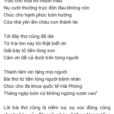
như tự hào của đội ngũ y bác sĩ Khoa Ngoại tổng
hợp nói riêng và toàn Bệnh viện đa khoa quốc tế
Hải Phòng nói chung. Đó chính là động lực để mỗi
ngày, tập thể chúng tôi không ngừng cố gắng và
cống hiến, nâng cao chất lượng khám chữa bệnh,
hoàn thành sứ mệnh bảo vệ và chăm sóc sức
khỏe cho nhân dân.