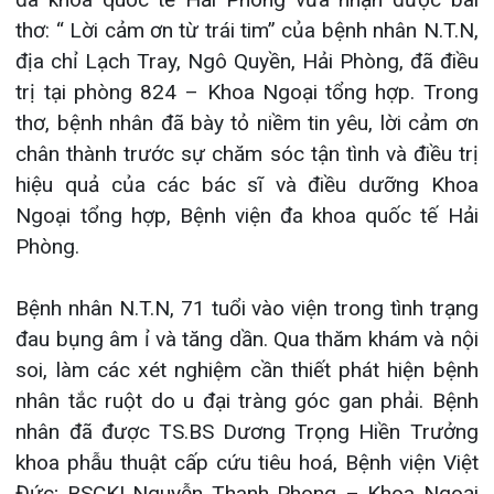
Đào tạo
Chăm sóc toàn diện
Khoa Nội Soi
Căng tin bệnh viện
Hoạt động
Tạp chí dược lâm sàn
thơ, bệnh nhân đã bày tỏ niềm tin yêu, lời cảm ơn
chân thành trước sự chăm sóc tận tình và điều trị
Khoa Tai Mũi Họng
Đặt hẹn khám
Tin sức khoẻ
Kiến thức y dược
hiệu quả của các bác sĩ và điều dưỡng Khoa
Gọi Tổng đài 022
Ngoại tổng hợp, Bệnh viện đa khoa quốc tế Hải
Khoa Gây Mê hồi sức
Thông tin thẻ BHYT
Nhịp cầu nhân ái
Phòng.
Khoa Xét nghiệm
Hướng dẫn khám
Tin tuyển dụng
Đặt lịch khám
Bệnh nhân N.T.N, 71 tuổi vào viện trong tình trạng
Khoa Dược
Đội ngũ chăm sóc khá
Video
đau bụng âm ỉ và tăng dần. Qua thăm khám và nội
soi, làm các xét nghiệm cần thiết phát hiện bệnh
Khoa hồi sức Cấp cứu 
Căm ơn từ người bệnh
Tra cứu kết quả 
nhân tắc ruột do u đại tràng góc gan phải. Bệnh
nhân đã được TS.BS Dương Trọng Hiền Trưởng
Khoa ngoại Tổng hợp
khoa phẫu thuật cấp cứu tiêu hoá, Bệnh viện Việt
Khoa ngoại Thận Tiết
Đức; BSCKI Nguyễn Thanh Phong – Khoa Ngoại
Tra cứu hóa đơn
tổng hợp, Bệnh viện đa khoa quốc tế Hải Phòng
Khoa ngoại Chấn thươn
thực hiện phẫu thuật cắt đoạn đại tràng nối ngay.
Sau mổ, bệnh nhân được các bác sĩ và điều
Khoa Phục hồi chức n
dưỡng Khoa Ngoại chăm sóc tận tình. Hiện sức
khỏe bệnh nhân đã ổn định.
Khoa Tim mạch