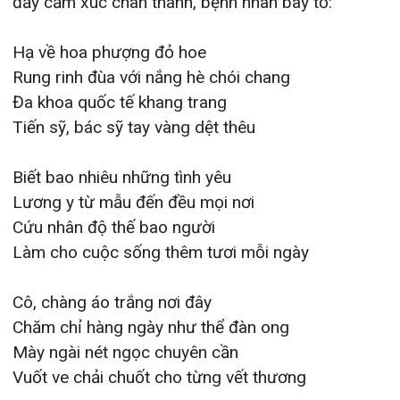
Làm cho cuộc sống thêm tươi mỗi ngày
Cô, chàng áo trắng nơi đây
Chăm chỉ hàng ngày như thể đàn ong
Mày ngài nét ngọc chuyên cần
Vuốt ve chải chuốt cho từng vết thương
Luôn trao ánh ngọc tỏa hường
Truyền cho người bệnh tình thương dạt dào
Tôi cầm ngòi bút nghiêng chao
Câu thơ gửi gắm lời vào cảm ơn
Chúc cho tất cả bình an
Lộc thời như nước tài thời như mây
Tương lai cuộc sống tràn đầy
Đức tài nở rộ hơn ngày hôm qua
Tình thương đầm ấm chan hòa
Tỏa hương khắp cả gần xa lẫy lừng