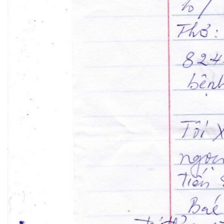
TRẢI NGHIỆM Y TẾ CHUẨN QUỐC
TẾ CHẠM ĐẾN TRÁI TI...
28/07/2026
BỆNH VIỆN ĐA KHOA QUỐC TẾ
HẢI PHÒNG THÔNG BÁO T...
27/07/2026
CẢNH BÁO: TỰ Ý SỬ DỤNG
THUỐC NAM, THUỐC BẮC KHÔ...
24/07/2026
TỔNG QUAN VỀ BỆNH LÝ THOÁI
HÓA KHỚP VÀ CƠ SỞ SI...
23/07/2026