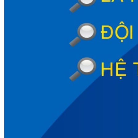
27/07/2026
CẢNH BÁO: TỰ Ý SỬ DỤNG
THUỐC NAM, THUỐC BẮC KHÔ...
24/07/2026
TỔNG QUAN VỀ BỆNH LÝ THOÁI
HÓA KHỚP VÀ CƠ SỞ SI...
23/07/2026
Đặt lịch khám