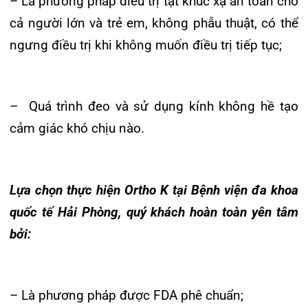
Lựa chọn thực hiện Ortho K tại Bệnh viện đa khoa
quốc tế Hải Phòng, quý khách hoàn toàn yên tâm
bởi:
– Là phương pháp được FDA phê chuẩn;
– Đội ngũ bác sĩ nhãn khoa uy tín và giàu kinh
nghiệm trực tiếp thăm khám, đo kính, đặt kính và
theo dõi trong suốt quá trình điều trị;
– Hệ thống trang thiết bị hiện đại, chuẩn quốc tế.
Với sự tiện dụng, đơn giản và an toàn, trẻ có thể
kiểm soát cận thị bằng Ortho K trong tầm tay.