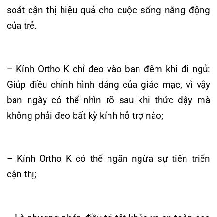
Khoa Hô
ban ngày có thể nhìn rõ sau khi thức dậy mà
Khoa Cơ
không phải đeo bất kỳ kính hỗ trợ nào;
Khoa Ti
– Kính Ortho K có thể ngăn ngừa sự tiến triển
Khoa U
cận thị;
Khoa Th
Khoa Th
– Là phương pháp điều trị tật khúc xạ an toàn cho
cả người lớn và trẻ em, không phẫu thuật, có thể
ngưng điều trị khi không muốn điều trị tiếp tục;
– Quá trình đeo và sử dụng kính không hề tạo
cảm giác khó chịu nào.