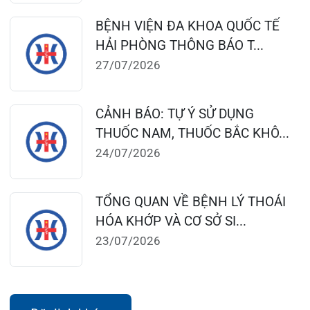
Chiều: 13:30 – 16:30
Bệnh viện – Khách sạn cao cấp đầu tiên ở
Hải Phòng và khu vực vùng duyên hải Bắc
bộ, quy mô 500 giường bệnh nội trú.
Gọi Tổng đài 0225-3955 888
Đặt lịch khám
Tra cứu kết quả xét nghiệm
Tra cứu hóa đơn