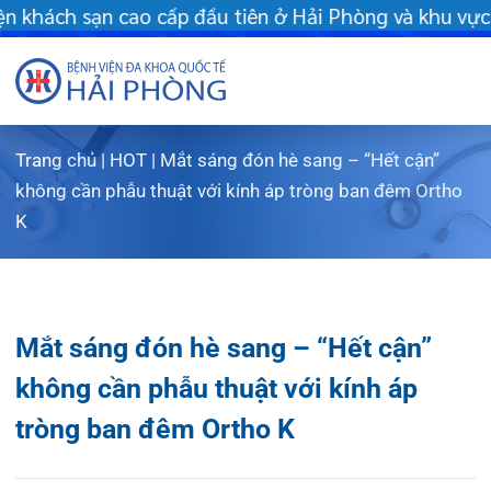
ầu tiên ở Hải Phòng và khu vực vùng duyên hải Bắc bộ - Khám ch
Trang chủ
|
HOT
|
Mắt sáng đón hè sang – “Hết cận”
Giới thiệu
không cần phẫu thuật với kính áp tròng ban đêm Ortho
K
Dịch vụ
Giới th
Chuyên gi
Sơ đồ t
Khám s
Mắt sáng đón hè sang – “Hết cận”
Chuyên k
Sơ đồ k
Dịch vụ
không cần phẫu thuật với kính áp
FLS
Giờ làm
Bảo lãn
Khoa K
tròng ban đêm Ortho K
Khách hà
Lịch kh
Chạy th
Khoa Ch
Tin tức
Văn bản
Lấy mẫu
Khoa R
Lịch k
02/06/2023
Chia sẻ:
Dược lâm
Phục vụ
Trung t
Hòm th
Tin mới