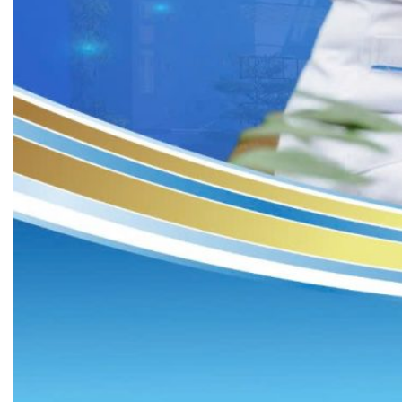
TRẢI NGHIỆM Y TẾ CHUẨN QUỐC
TẾ CHẠM ĐẾN TRÁI TI...
28/07/2026
BỆNH VIỆN ĐA KHOA QUỐC TẾ
HẢI PHÒNG THÔNG BÁO T...
27/07/2026
CẢNH BÁO: TỰ Ý SỬ DỤNG
THUỐC NAM, THUỐC BẮC KHÔ...
24/07/2026
TỔNG QUAN VỀ BỆNH LÝ THOÁI
HÓA KHỚP VÀ CƠ SỞ SI...
23/07/2026