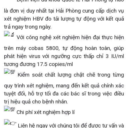
Khoa Hô
phát hiện virus với ngưỡng cực thấp chỉ 3 IU/ml
tương đương 17.5 copies/ml
Khoa Cơ
Kiểm soát chất lượng chặt chẽ trong từng
Khoa Ti
quy trình xét nghiệm, mang đến kết quả chính xác
tuyệt đối, hỗ trợ tối đa các bác sĩ trong việc điều
Khoa U
trị hiệu quả cho bệnh nhân.
Khoa Th
Chi phí xét nghiệm hợp lí
Khoa Th
Liên hệ ngay với chúng tôi để được tư vấn và
đặt lịch xét nghiệm!
Hotline: 02253.955.888; 0898.992.688
Địa chỉ: 124 Nguyễn Đức Cảnh, Cát Dài, Lê
Chân, Hải Phòng
#BệnhViệnĐaKhoaQuốcTếHảiPhòng
#XétNghiệmHBV
#KếtQuảTrongNgày
#Cobas5800
#XétNghiệm
#HỗTrợĐiềuTrị
#ChămSócSứcKhỏe
#viemganB