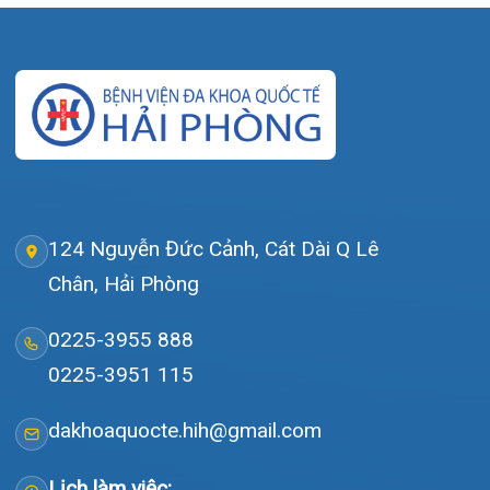
Tra cứu kết quả xét nghiệm
Tra cứu hóa đơn
Giới thiệu
Lịch khám
Hướng dẫn khám
Văn bản pháp quy
Video
Tin tức