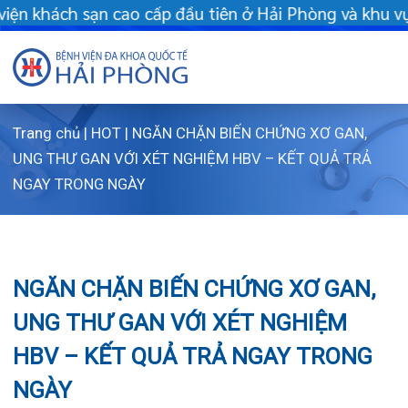
 tiên ở Hải Phòng và khu vực vùng duyên hải Bắc bộ - Khám chữ
Trang chủ
|
HOT
|
NGĂN CHẶN BIẾN CHỨNG XƠ GAN,
Giới thiệu
UNG THƯ GAN VỚI XÉT NGHIỆM HBV – KẾT QUẢ TRẢ
NGAY TRONG NGÀY
Dịch vụ
Giới thi
Chuyên gi
Sơ đồ t
Khám s
NGĂN CHẶN BIẾN CHỨNG XƠ GAN,
Chuyên k
Sơ đồ k
Dịch vụ
UNG THƯ GAN VỚI XÉT NGHIỆM
FLS
Giờ làm 
Bảo lãnh
Khoa K
HBV – KẾT QUẢ TRẢ NGAY TRONG
Khách hà
Lịch kh
Chạy th
Khoa Ch
NGÀY
Tin tức
Văn bản
Lấy mẫu
Khoa R
Lịch kh
Dược lâm
Phục vụ
Trung t
Hòm th
Tin mới
19/12/2024
Chia sẻ: