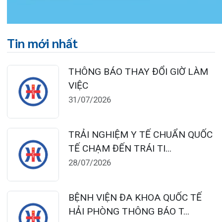
Đặt lịch khám
124 Nguyễn Đức Cảnh, Cát Dài Q Lê
Chân, Hải Phòng
0225-3955 888
0225-3951 115
dakhoaquocte.hih@gmail.com
Lịch làm việc: