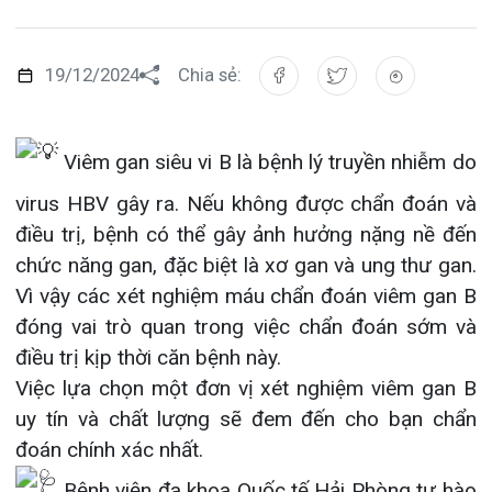
Đào tạo
Chăm só
Khoa Nộ
Căng tin
Hoạt đ
Tạp chí
Viêm gan siêu vi B là bệnh lý truyền nhiễm do
Khoa Ta
Đặt hẹn
Tin sức
Kiến th
virus HBV gây ra. Nếu không được chẩn đoán và
Gọi
Khoa Gâ
Thông t
Nhịp cầ
điều trị, bệnh có thể gây ảnh hưởng nặng nề đến
chức năng gan, đặc biệt là xơ gan và ung thư gan.
Khoa Xé
Hướng 
Tin tuy
Vì vậy các xét nghiệm máu chẩn đoán viêm gan B
Đặt
đóng vai trò quan trong việc chẩn đoán sớm và
Khoa D
Đội ngũ
Video
điều trị kịp thời căn bệnh này.
Khoa hồ
Căm ơn 
Việc lựa chọn một đơn vị xét nghiệm viêm gan B
Tra
uy tín và chất lượng sẽ đem đến cho bạn chẩn
Khoa ng
đoán chính xác nhất.
Khoa ng
Bệnh viện đa khoa Quốc tế Hải Phòng tự hào
Tra
là đơn vị duy nhất tại Hải Phòng cung cấp dịch vụ
Khoa ng
xét nghiệm HBV đo tải lượng tự động với kết quả
trả ngay trong ngày.
Khoa Ph
Với công nghệ xét nghiệm hiện đại thực hiện
Khoa T
trên máy cobas 5800, tự động hoàn toàn, giúp