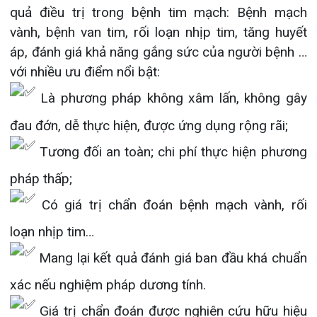
Tương đối an toàn; chi phí thực hiện phương
Khoa Hô hấp – Nội tiết – Bệnh nhiệt đới
pháp thấp;
Khoa Cơ xương khớp – Thận tiết niệu – Dị
ứng miễn dịch
Có giá trị chẩn đoán bệnh mạch vành, rối
loạn nhịp tim…
Khoa Tiêu hóa
Mang lại kết quả đánh giá ban đầu khá chuẩn
Khoa Ung Bướu
xác nếu nghiệm pháp dương tính.
Khoa Thần kinh – Đột quỵ
Giá trị chẩn đoán được nghiên cứu hữu hiệu
Khoa Thận nhân tạo
trong việc chẩn đoán sớm bệnh mạch vành mạn
tính.
Tuy nhiên, tùy vào từng trường hợp cụ thể,
bác sĩ sẽ chỉ định người bệnh thực hiện để đem lại
kết quả chẩn đoán cao nhất.
Nghiệm pháp gắng sức điện tâm đồ tại Bệnh
viện đa khoa quốc tế Hải Phòng với đội ngũ bác sĩ
giàu kinh nghiệm kết hợp trang thiết bị hiện đại