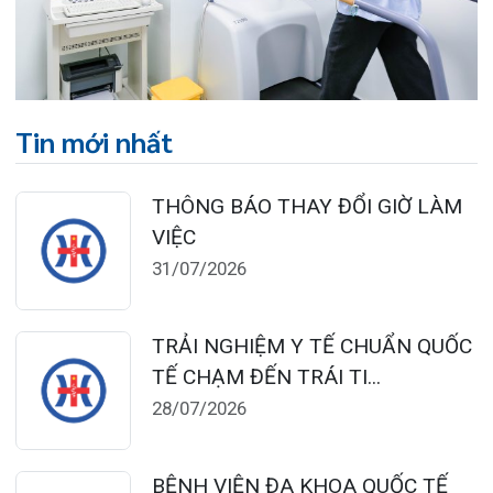
HẢI PHÒNG THÔNG BÁO T...
27/07/2026
CẢNH BÁO: TỰ Ý SỬ DỤNG
THUỐC NAM, THUỐC BẮC KHÔ...
24/07/2026
TỔNG QUAN VỀ BỆNH LÝ THOÁI
HÓA KHỚP VÀ CƠ SỞ SI...
23/07/2026
Đặt lịch khám