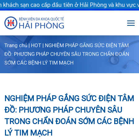
ch sạn cao cấp đầu tiên ở Hải Phòng và khu vực vùng duyên hải
Trang chủ
|
HOT
|
NGHIỆM PHÁP GẮNG SỨC ĐIỆN TÂM
Giới thiệu
ĐỒ: PHƯƠNG PHÁP CHUYÊN SÂU TRONG CHẨN ĐOÁN
SỚM CÁC BỆNH LÝ TIM MẠCH
Dịch vụ
Giới thiệu chung
Chuyên gia
Sơ đồ tổng thể
Khám sức khỏe
NGHIỆM PHÁP GẮNG SỨC ĐIỆN TÂM
Chuyên khoa
Sơ đồ khoa phòng
Dịch vụ tiêm chủng
ĐỒ: PHƯƠNG PHÁP CHUYÊN SÂU
FLS
Giờ làm việc
Bảo lãnh viện phí
Khoa Khám bệnh
TRONG CHẨN ĐOÁN SỚM CÁC BỆNH
Khách hàng
Lịch khám bác sĩ Hà Nội
Chạy thận nhân tạo
Khoa Chẩn đoán hình ảnh – Thăm dò chức
LÝ TIM MẠCH
năng
Tin tức
Văn bản pháp quy
Lấy mẫu xét nghiệm tại nhà
Lịch khám
Khoa Răng Hàm Mặt
Dược lâm sàng
Phục vụ đồ ăn
Hòm thư góp ý
Tin mới
06/05/2024
Chia sẻ:
Trung tâm Mắt