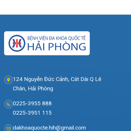
Khoa Khám bệnh: Thứ 2 – Thứ 6
Sáng: 07:00 – 12:00
Chiều: 13:30 – 16:30
Bệnh viện – Khách sạn cao cấp đầu tiên ở
Hải Phòng và khu vực vùng duyên hải Bắc
bộ, quy mô 500 giường bệnh nội trú.
Gọi Tổng đài 0225-3955 888
Đặt lịch khám
Tra cứu kết quả xét nghiệm
Tra cứu hóa đơn