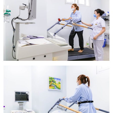
Tin mới nhất
THÔNG BÁO THAY ĐỔI GIỜ LÀM
VIỆC
31/07/2026
TRẢI NGHIỆM Y TẾ CHUẨN QUỐC
TẾ CHẠM ĐẾN TRÁI TI...
28/07/2026
BỆNH VIỆN ĐA KHOA QUỐC TẾ