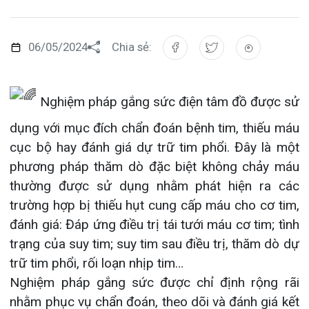
Đào tạo
Chăm sóc toàn diện
Căng tin bệnh viện
Hoạt động
Tạp chí dược lâm sàng
Khoa Nội Soi
Nghiệm pháp gắng sức điện tâm đồ được sử
Đặt hẹn khám
Tin sức khoẻ
Kiến thức y dược
Khoa Tai Mũi Họng
dụng với mục đích chẩn đoán bệnh tim, thiếu máu
Gọi Tổng đài 0225-3955 888
Thông tin thẻ BHYT
Nhịp cầu nhân ái
cục bộ hay đánh giá dự trữ tim phổi. Đây là một
Khoa Gây Mê hồi sức
phương pháp thăm dò đặc biệt không chảy máu
Hướng dẫn khám
Tin tuyển dụng
thường được sử dụng nhằm phát hiện ra các
Đặt lịch khám
Khoa Xét nghiệm
trường hợp bị thiếu hụt cung cấp máu cho cơ tim,
Đội ngũ chăm sóc khách hàng
Video
Khoa Dược
đánh giá: Đáp ứng điều trị tái tưới máu cơ tim; tình
Căm ơn từ người bệnh
trạng của suy tim; suy tim sau điều trị, thăm dò dự
Tra cứu kết quả xét nghiệm
Khoa hồi sức Cấp cứu – Hồi sức tích cực
trữ tim phổi, rối loạn nhịp tim…
Nghiệm pháp gắng sức được chỉ định rộng rãi
Khoa ngoại Tổng hợp
nhằm phục vụ chẩn đoán, theo dõi và đánh giá kết
Tra cứu hóa đơn
quả điều trị trong bệnh tim mạch: Bệnh mạch
Khoa ngoại Thận Tiết Niệu Nam học
vành, bệnh van tim, rối loạn nhịp tim, tăng huyết
Khoa ngoại Chấn thương chỉnh hình
áp, đánh giá khả năng gắng sức của người bệnh …
với nhiều ưu điểm nổi bật:
Khoa Phục hồi chức năng
Là phương pháp không xâm lấn, không gây
Khoa Tim mạch
đau đớn, dễ thực hiện, được ứng dụng rộng rãi;