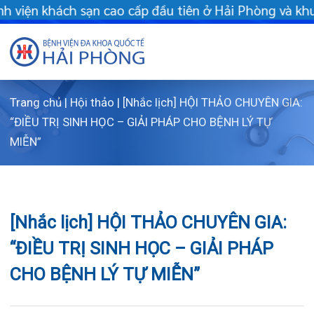
ấp đầu tiên ở Hải Phòng và khu vực vùng duyên hải Bắc bộ - Kh
Trang chủ
|
Hội thảo
|
[Nhắc lịch] HỘI THẢO CHUYÊN GIA:
Giới thiệu
“ĐIỀU TRỊ SINH HỌC – GIẢI PHÁP CHO BỆNH LÝ TỰ
MIỄN”
Dịch vụ
Giới thi
Chuyên gi
Sơ đồ t
Khám s
[Nhắc lịch] HỘI THẢO CHUYÊN GIA:
Chuyên k
Sơ đồ k
Dịch vụ
“ĐIỀU TRỊ SINH HỌC – GIẢI PHÁP
FLS
Giờ làm 
Bảo lãnh
Khoa K
CHO BỆNH LÝ TỰ MIỄN”
Khách hà
Lịch kh
Chạy th
Khoa Ch
Tin tức
Văn bản
Lấy mẫu
Khoa R
Lịch kh
25/09/2024
Chia sẻ:
Dược lâm
Phục vụ
Trung t
Hòm th
Tin mới