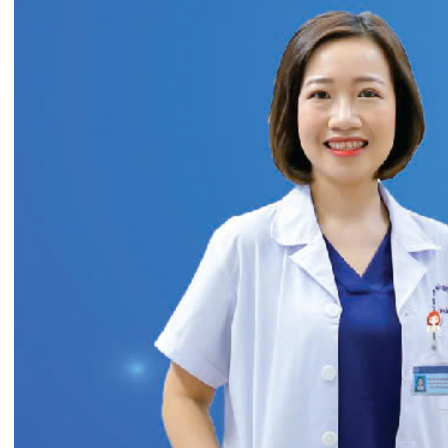
Tin mới nhất
THÔNG BÁO THAY ĐỔI GIỜ LÀM
VIỆC
31/07/2026