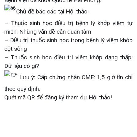
– Thuốc sinh học điều trị viêm khớp dạng thấp:
Khoa Hô
Dữ liệu có gì?
Khoa Cơ
Lưu ý: Cấp chứng nhận CME: 1,5 giờ tín chỉ
Khoa Ti
theo quy định.
Quét mã QR để đăng ký tham dự Hội thảo!
Khoa U
Khoa Th
Khoa Th