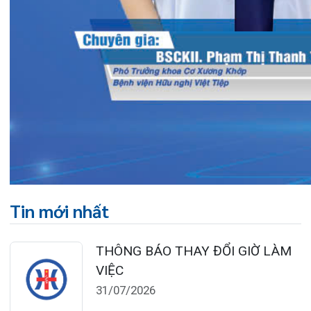
TRẢI NGHIỆM Y TẾ CHUẨN QUỐC
TẾ CHẠM ĐẾN TRÁI TI...
28/07/2026
BỆNH VIỆN ĐA KHOA QUỐC TẾ
HẢI PHÒNG THÔNG BÁO T...
27/07/2026
CẢNH BÁO: TỰ Ý SỬ DỤNG
THUỐC NAM, THUỐC BẮC KHÔ...
24/07/2026
TỔNG QUAN VỀ BỆNH LÝ THOÁI
HÓA KHỚP VÀ CƠ SỞ SI...
23/07/2026