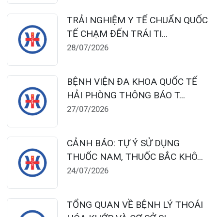
Đặt lịch khám
124 Nguyễn Đức Cảnh, Cát Dài Q Lê
Chân, Hải Phòng
0225-3955 888
0225-3951 115
dakhoaquocte.hih@gmail.com