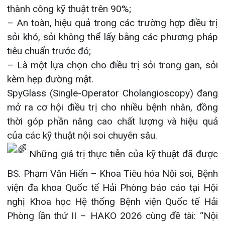
SpyGlass (Single-Operator Cholangioscopy) đang
Khoa Hô hấp – Nội tiết – Bệnh nhiệt đới
mở ra cơ hội điều trị cho nhiều bệnh nhân, đồng
thời góp phần nâng cao chất lượng và hiệu quả
Khoa Cơ xương khớp – Thận tiết niệu – Dị
của các kỹ thuật nội soi chuyên sâu.
ứng miễn dịch
Những giá trị thực tiễn của kỹ thuật đã được
Khoa Tiêu hóa
BS. Phạm Văn Hiển – Khoa Tiêu hóa Nội soi, Bệnh
viện đa khoa Quốc tế Hải Phòng báo cáo tại Hội
Khoa Ung Bướu
nghị Khoa học Hệ thống Bệnh viện Quốc tế Hải
Phòng lần thứ II – HAKO 2026 cùng đề tài: “Nội
Khoa Thần kinh – Đột quỵ
soi mật tụy ngược dòng tán sỏi đường mật qua
Khoa Thận nhân tạo
SpyGlass – Nhân một ca lâm sàng”.
Với tính ứng dụng cao, nội dung chuyên môn sâu
sắc và những kết quả điều trị thực tế, bác sĩ đã
được vinh danh “Báo cáo viên trẻ, triển vọng”, ghi
nhận những nỗ lực nghiên cứu, cập nhật và làm
chủ các kỹ thuật nội soi can thiệp tiên tiến trong
điều trị bệnh lý tiêu hóa.
Xin chúc mừng BS. Phạm Văn Hiển với thành