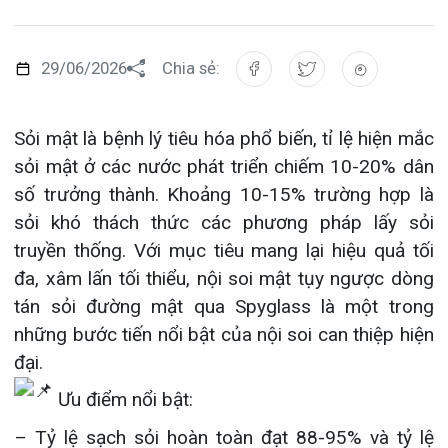
Đào tạo
Chăm sóc toàn diện
Căng tin bệnh viện
Hoạt động
Tạp chí dược lâm sàng
Khoa Nội Soi
Sỏi mật là bệnh lý tiêu hóa phổ biến, tỉ lệ hiện mắc
Đặt hẹn khám
Tin sức khoẻ
Kiến thức y dược
sỏi mật ở các nước phát triển chiếm 10-20% dân
Khoa Tai Mũi Họng
Gọi Tổng đài 0225-3955 888
số trưởng thành. Khoảng 10-15% trường hợp là
Thông tin thẻ BHYT
Nhịp cầu nhân ái
sỏi khó thách thức các phương pháp lấy sỏi
Khoa Gây Mê hồi sức
truyền thống. Với mục tiêu mang lại hiệu quả tối
Hướng dẫn khám
Tin tuyển dụng
Đặt lịch khám
Khoa Xét nghiệm
đa, xâm lấn tối thiểu, nội soi mật tụy ngược dòng
Đội ngũ chăm sóc khách hàng
Video
tán sỏi đường mật qua Spyglass là một trong
Khoa Dược
những bước tiến nổi bật của nội soi can thiệp hiện
Căm ơn từ người bệnh
đại.
Tra cứu kết quả xét nghiệm
Khoa hồi sức Cấp cứu – Hồi sức tích cực
Ưu điểm nổi bật:
Khoa ngoại Tổng hợp
– Tỷ lệ sạch sỏi hoàn toàn đạt 88-95% và tỷ lệ
Tra cứu hóa đơn
thành công kỹ thuật trên 90%;
Khoa ngoại Thận Tiết Niệu Nam học
– An toàn, hiệu quả trong các trường hợp điều trị
Khoa ngoại Chấn thương chỉnh hình
sỏi khó, sỏi không thể lấy bằng các phương pháp
tiêu chuẩn trước đó;
Khoa Phục hồi chức năng
– Là một lựa chọn cho điều trị sỏi trong gan, sỏi
kèm hẹp đường mật.
Khoa Tim mạch