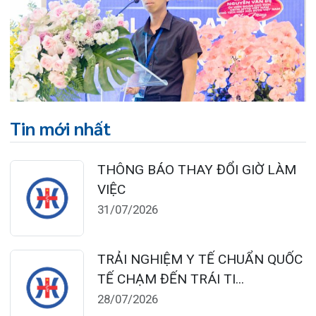
BỆNH VIỆN ĐA KHOA QUỐC TẾ
HẢI PHÒNG THÔNG BÁO T...
27/07/2026
CẢNH BÁO: TỰ Ý SỬ DỤNG
THUỐC NAM, THUỐC BẮC KHÔ...
24/07/2026
TỔNG QUAN VỀ BỆNH LÝ THOÁI
HÓA KHỚP VÀ CƠ SỞ SI...
23/07/2026
Đặt lịch khám