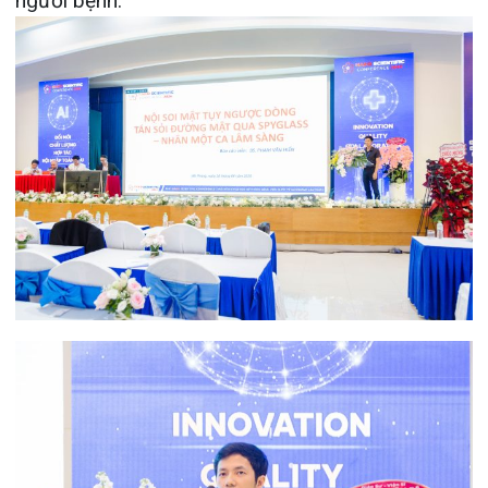
Tin mới nhất
THÔNG BÁO THAY ĐỔI GIỜ LÀM
VIỆC
31/07/2026
TRẢI NGHIỆM Y TẾ CHUẨN QUỐC
TẾ CHẠM ĐẾN TRÁI TI...
28/07/2026