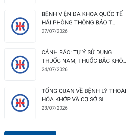
124 Nguyễn Đức Cảnh, Cát Dài Q Lê
Chân, Hải Phòng
0225-3955 888
0225-3951 115
dakhoaquocte.hih@gmail.com
Lịch làm việc:
Khoa Khám bệnh theo yêu cầu:
Thứ 2 – Thứ 6: 06:00 – 20:00