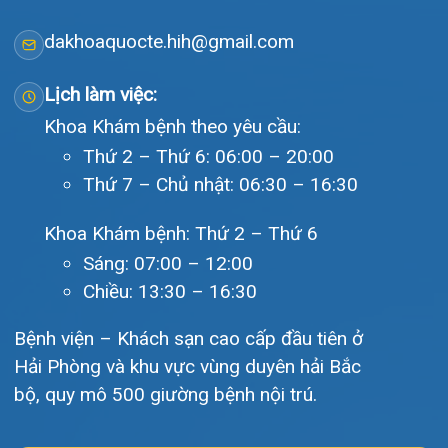
Tra cứu hóa đơn
Giới thiệu
Lịch khám
Hướng dẫn khám
Văn bản pháp quy
Video
Tin tức
Liên hệ