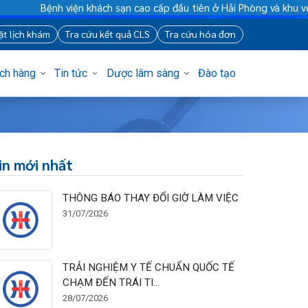
Bệnh viện khách sạn cao cấp đầu tiên ở Hải Phòng và khu vự
88
Đặt lịch khám
Tra cứu kết quả CLS
Tra cứu hóa đơn
Khách hàng
Tin tức
Dược lâm sàng
Đào tạo
Tin mới nhất
THÔNG BÁO THAY ĐỔI GIỜ LÀM VIỆC
31/07/2026
TRẢI NGHIỆM Y TẾ CHUẨN QUỐC TẾ
CHẠM ĐẾN TRÁI TI...