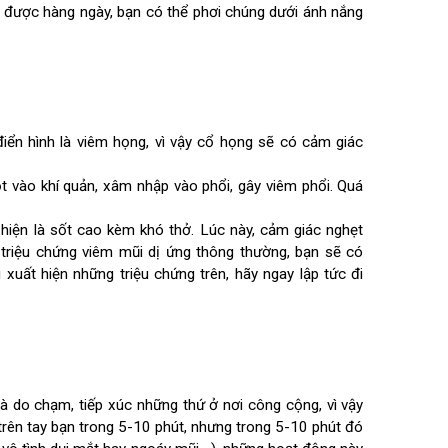
t nhất khoảng 12 giờ. Vì vậy, hãy luôn nhớ, nếu bạn tiếp xúc
ng xà phòng thật kỹ.
12 giờ. Bột giặt thông thường cũng có thể diệt được virus.
iặt được hàng ngày, bạn có thể phơi chúng dưới ánh nắng
n, điển hình là viêm họng, vì vậy cổ họng sẽ có cảm giác
 giọt vào khí quản, xâm nhập vào phổi, gây viêm phổi. Quá
xuất hiện là sốt cao kèm khó thở. Lúc này, cảm giác nghẹt
c triệu chứng viêm mũi dị ứng thông thường, bạn sẽ có
Nếu xuất hiện những triệu chứng trên, hãy ngay lập tức đi