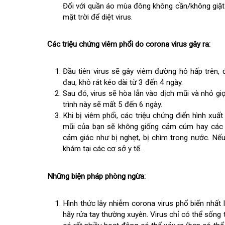
Khi rơi xuống bề mặt kim loại, virus sẽ sống í
với bất kỳ bề mặt kim loại nào, hãy rửa tay bằ
Virus có thể vẫn hoạt động trên vải trong 6-
Đối với quần áo mùa đông không cần/không g
mặt trời để diệt virus.
Các triệu chứng viêm phổi do corona virus gây ra:
Đầu tiên virus sẽ gây viêm đường hô hấp trê
đau, khô rát kéo dài từ 3 đến 4 ngày.
Sau đó, virus sẽ hòa lẫn vào dịch mũi và nhỏ
trình này sẽ mất 5 đến 6 ngày.
Khi bị viêm phổi, các triệu chứng điển hình 
mũi của bạn sẽ không giống cảm cúm hay cá
cảm giác như bị nghẹt, bị chìm trong nước. 
khám tại các cơ sở y tế.