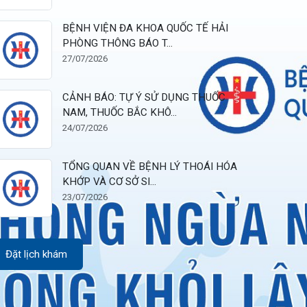
28/07/2026
BỆNH VIỆN ĐA KHOA QUỐC TẾ HẢI
PHÒNG THÔNG BÁO T...
27/07/2026
CẢNH BÁO: TỰ Ý SỬ DỤNG THUỐC
NAM, THUỐC BẮC KHÔ...
24/07/2026
TỔNG QUAN VỀ BỆNH LÝ THOÁI HÓA
KHỚP VÀ CƠ SỞ SI...
23/07/2026
Đặt lịch khám