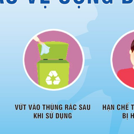
ội tiết – Bệnh nhiệt đới
hớp – Thận tiết niệu – Dị ứng miễn dịch
 – Đột quỵ
 tạo