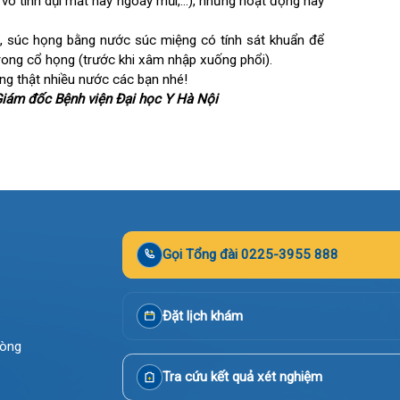
ất là do chạm, tiếp xúc những thứ ở nơi công cộng, vì vậy
ống trên tay bạn trong 5-10 phút, nhưng trong 5-10 phút đó
 thể vô tình dụi mắt hay ngoáy mũi,…), những hoạt động này
iệng, súc họng bằng nước súc miệng có tính sát khuẩn để
òn trong cổ họng (trước khi xâm nhập xuống phổi).
 uống thật nhiều nước các bạn nhé!
– Giám đốc Bệnh viện Đại học Y Hà Nội
Gọi Tổng đài 0225-3955 888