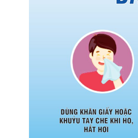
Khoa Tim mạch
Khoa Hô hấp – N
Khoa Cơ xương k
Khoa Tiêu hóa
Khoa Ung Bướu
Khoa Thần kinh
Khoa Thận nhân