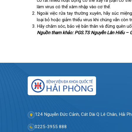
Những biện pháp phòng ngừa:
Hình thức lây nhiễm corona virus phổ biến nh
hãy rửa tay thường xuyên. Virus chỉ có thể s
có rất nhiều hoạt động có thể xảy ra (bạn có
làm virus có thể xâm nhập vào cơ thể.
Ngoài việc rửa tay thường xuyên, hãy súc m
loại bỏ hoặc giảm thiểu virus khi chúng vẫn c
Hãy chăm sóc, bảo vệ bản thân và đừng quên
Nguồn tham khảo: PGS.TS Nguyễn Lân Hiếu 