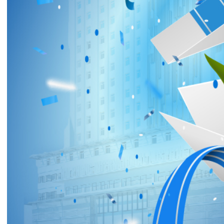
Tin mới nhất
THÔNG BÁO THAY ĐỔI GIỜ LÀM
VIỆC
31/07/2026
TRẢI NGHIỆM Y TẾ CHUẨN QUỐC
TẾ CHẠM ĐẾN TRÁI TI...
28/07/2026