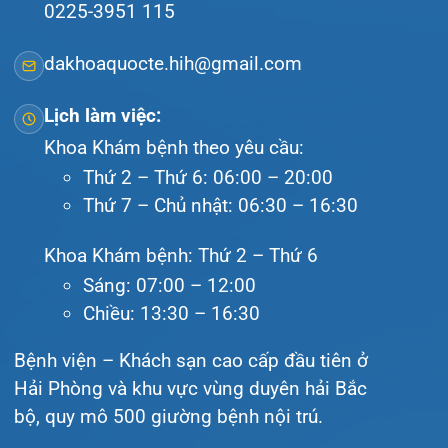
Tra cứu hóa đơn
Giới thiệu
Lịch khám
Hướng dẫn khám
Văn bản pháp quy
Video
Tin tức
Liên hệ