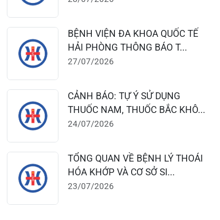
124 Nguyễn Đức Cảnh, Cát Dài Q Lê
Chân, Hải Phòng
0225-3955 888
0225-3951 115
dakhoaquocte.hih@gmail.com
Lịch làm việc:
Khoa Khám bệnh theo yêu cầu:
Thứ 2 – Thứ 6: 06:00 – 20:00