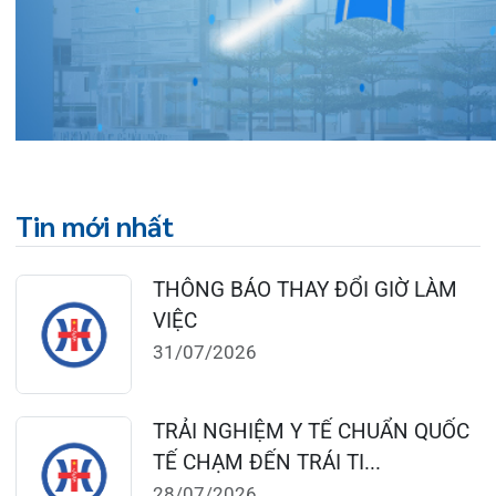
BỆNH VIỆN ĐA KHOA QUỐC TẾ
HẢI PHÒNG THÔNG BÁO T...
27/07/2026
CẢNH BÁO: TỰ Ý SỬ DỤNG
THUỐC NAM, THUỐC BẮC KHÔ...
24/07/2026
TỔNG QUAN VỀ BỆNH LÝ THOÁI
HÓA KHỚP VÀ CƠ SỞ SI...
23/07/2026
Đặt lịch khám