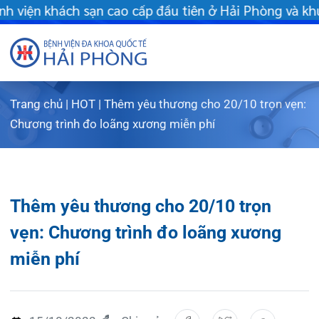
ầu tiên ở Hải Phòng và khu vực vùng duyên hải Bắc bộ - Khám ch
Trang chủ
|
HOT
|
Thêm yêu thương cho 20/10 trọn vẹn:
Giới thiệu
Chương trình đo loãng xương miễn phí
Dịch vụ
Giới th
Chuyên gi
Sơ đồ t
Khám s
Thêm yêu thương cho 20/10 trọn
Chuyên k
Sơ đồ k
Dịch vụ
vẹn: Chương trình đo loãng xương
miễn phí
FLS
Giờ làm
Bảo lãn
Khoa K
Khách hà
Lịch kh
Chạy th
Khoa Ch
15/10/2022
Chia sẻ:
Tin tức
Văn bản
Lấy mẫu
Khoa R
Lịch k
Dược lâm
Phục vụ
Trung t
Hòm th
Tin mới