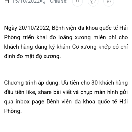
Ngày 20/10/2022, Bệnh viện đa khoa quốc tế Hải
Đào tạo
Chăm só
Khoa Nộ
Căng ti
Hoạt đ
Tạp chí
Phòng triển khai đo loãng xương miễn phí cho
Khoa Ta
Đặt hẹ
Tin sức
Kiến th
khách hàng đăng ký khám Cơ xương khớp có chỉ
Gọi
định đo mật độ xương.
Khoa Gâ
Thông t
Nhịp cầ
Khoa X
Hướng 
Tin tuy
Đặt
Chương trình áp dụng: Ưu tiên cho 30 khách hàng
Khoa D
Đội ngũ
Video
đầu tiên like, share bài viết và chụp màn hình gửi
qua inbox page Bệnh viện đa khoa quốc tế Hải
Khoa hồ
Căm ơn 
Tra
Phòng.
Khoa ng
Khoa ng
Tra
Mừng Ngày Phụ nữ Việt Nam 20/10, Bệnh viện
Khoa ng
đa khoa quốc tế Hải Phòng trân trọng gửi tới một
nửa thế giới những lời chúc tốt đẹp nhất. Chúc
Khoa Ph
các nữ khách hàng và đối tác luôn thành công
Khoa T
trong công việc, tươi trẻ, hạnh phúc trong tình yêu
và trọn vẹn trong cuộc sống.