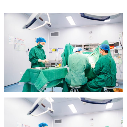
Tin mới nhất
THÔNG BÁO THAY ĐỔI GIỜ LÀM
VIỆC
31/07/2026
TRẢI NGHIỆM Y TẾ CHUẨN QUỐC
TẾ CHẠM ĐẾN TRÁI TI...