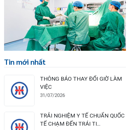
28/07/2026
BỆNH VIỆN ĐA KHOA QUỐC TẾ
HẢI PHÒNG THÔNG BÁO T...
27/07/2026
CẢNH BÁO: TỰ Ý SỬ DỤNG
THUỐC NAM, THUỐC BẮC KHÔ...
24/07/2026
TỔNG QUAN VỀ BỆNH LÝ THOÁI
HÓA KHỚP VÀ CƠ SỞ SI...
23/07/2026
Đặt lịch khám