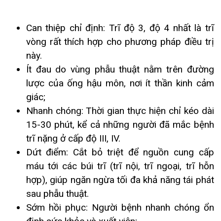
giác;
Khoa Hô hấp – Nội tiết – Bệnh nhiệt đới
Nhanh chóng: Thời gian thực hiện chỉ kéo dài
15-30 phút, kể cả những người đã mắc bệnh
Khoa Cơ xương khớp – Thận tiết niệu – Dị
trĩ nặng ở cấp độ III, IV.
ứng miễn dịch
Dứt điểm: Cắt bỏ triệt để nguồn cung cấp
Khoa Tiêu hóa
máu tới các búi trĩ (trĩ nội, trĩ ngoại, trĩ hỗn
hợp), giúp ngăn ngừa tối đa khả năng tái phát
Khoa Ung Bướu
sau phẫu thuật.
Sớm hồi phục: Người bệnh nhanh chóng ổn
Khoa Thần kinh – Đột quỵ
định sức khỏe và xuất viện;
Tính thẩm mỹ cao: Phương pháp Longo hoàn
Khoa Thận nhân tạo
toàn không để lại sẹo sau phẫu thuật.
Tại Bệnh viện đa khoa Quốc tế Hải Phòng triển
khai hiệu quả các phương pháp điều trị trĩ áp
dụng cho các loại trĩ khác nhau với phân độ khác
nhau. Phẫu thuật longo cũng trở thành phương
pháp hữu hiệu trong điều trị phẫu thuật trĩ, giúp