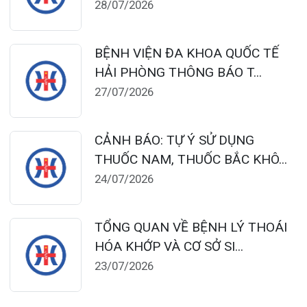
124 Nguyễn Đức Cảnh, Cát Dài Q Lê
Chân, Hải Phòng
0225-3955 888
0225-3951 115
dakhoaquocte.hih@gmail.com
Lịch làm việc:
Khoa Khám bệnh theo yêu cầu: