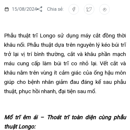
Đào tạo
Chăm sóc toàn diện
Căng tin bệnh viện
Hoạt động
Tạp chí dược lâm sàng
Phẫu thuật trĩ Longo sử dụng máy cắt đồng thời
Khoa Nội Soi
khâu nối. Phẫu thuật dựa trên nguyên lý kéo búi trĩ
Đặt hẹn khám
Tin sức khoẻ
Kiến thức y dược
Khoa Tai Mũi Họng
trở lại vị trí bình thường, cắt và khâu phần mạch
Gọi Tổng đài 0225-3955 888
Thông tin thẻ BHYT
Nhịp cầu nhân ái
máu cung cấp làm búi trĩ co nhỏ lại. Vết cắt và
Khoa Gây Mê hồi sức
khâu nằm trên vùng ít cảm giác của ống hậu môn
Hướng dẫn khám
Tin tuyển dụng
Đặt lịch khám
Khoa Xét nghiệm
giúp cho bệnh nhân giảm đau đáng kể sau phẫu
Đội ngũ chăm sóc khách hàng
Video
thuật, phục hồi nhanh, đại tiện sau mổ.
Khoa Dược
Căm ơn từ người bệnh
Tra cứu kết quả xét nghiệm
Khoa hồi sức Cấp cứu – Hồi sức tích cực
Mổ trĩ êm ái – Thoát trĩ toàn diện cùng phẫu
Khoa ngoại Tổng hợp
thuật Longo:
Tra cứu hóa đơn
Khoa ngoại Thận Tiết Niệu Nam học
Can thiệp chỉ định: Trĩ độ 3, độ 4 nhất là trĩ
Khoa ngoại Chấn thương chỉnh hình
vòng rất thích hợp cho phương pháp điều trị
này.
Khoa Phục hồi chức năng
Ít đau do vùng phẫu thuật nằm trên đường
Khoa Tim mạch
lược của ống hậu môn, nơi ít thần kinh cảm