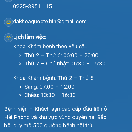
Tra cứu hóa đơn
Giới thiệu
Lịch khám
Hướng dẫn khám
Văn bản pháp quy
Video
Tin tức
Liên hệ