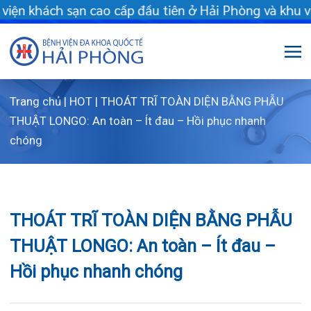
 khách sạn cao cấp đầu tiên ở Hải Phòng và khu vực vùng duyên 
Trang chủ
|
HOT
|
THOÁT TRĨ TOÀN DIỆN BẰNG PHẪU
Giới thiệu
THUẬT LONGO: An toàn – Ít đau – Hồi phục nhanh
chóng
Dịch vụ
Giới thiệu chung
Chuyên gia
Sơ đồ tổng thể
Khám sức khỏe
THOÁT TRĨ TOÀN DIỆN BẰNG PHẪU
Chuyên khoa
Sơ đồ khoa phòng
Dịch vụ tiêm chủng
THUẬT LONGO: An toàn – Ít đau –
FLS
Giờ làm việc
Bảo lãnh viện phí
Khoa Khám bệnh
Hồi phục nhanh chóng
Khách hàng
Lịch khám bác sĩ Hà Nội
Chạy thận nhân tạo
Khoa Chẩn đoán hình ảnh – Thăm dò chức
năng
Tin tức
Văn bản pháp quy
Lấy mẫu xét nghiệm tại nhà
Lịch khám
15/08/2024
Chia sẻ:
Khoa Răng Hàm Mặt
Dược lâm sàng
Phục vụ đồ ăn
Hòm thư góp ý
Tin mới
Trung tâm Mắt